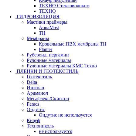
Кнауф инсулейшн
ТЕХНО Стекловолокно
ТЕХНО
ГИДРОИЗОЛЯЦИЯ
Мастики праймеры
AquaMast
ТН
Мембраны
Кровельные ПВХ мембраны ТН
Planter
Рубероид, пергамин
Рулонные материалы
Рулонные материалы КМС Техно
ПЛЕНКИ И ГЕОТЕКСТИЛЬ
Геотекстиль
Delta
Изоспан
Ардманол
Мегафлекс/Скиптон
Faracs
Ондутис
Ондутис не используется
Кнауф
Технониколь
не используется