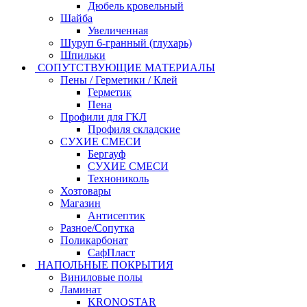
Дюбель кровельный
Шайба
Увеличенная
Шуруп 6-гранный (глухарь)
Шпильки
СОПУТСТВУЮЩИЕ МАТЕРИАЛЫ
Пены / Герметики / Клей
Герметик
Пена
Профили для ГКЛ
Профиля складские
СУХИЕ СМЕСИ
Бергауф
СУХИЕ СМЕСИ
Технониколь
Хозтовары
Магазин
Антисептик
Разное/Сопутка
Поликарбонат
СафПласт
НАПОЛЬНЫЕ ПОКРЫТИЯ
Виниловые полы
Ламинат
KRONOSTAR