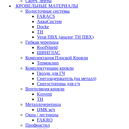
Скотч, ленты
КРОВЕЛЬНЫЕ МАТЕРИАЛЫ
Водосточные системы
FARACS
АкваСистем
Docke
ТН
Verat ПВХ (аналог ТН ПВХ)
Гибкая черепица
RoofShield
ШИНГЛАС
Комплектация Плоской Кровли
Термоклип
Комплектующие кровли
Гвозди для ГЧ
Снегозадержатель (на металл)
Снегостопоры для г/ч
Вентиляция кровли
Krovent
ТН
Металлочерепица
ЦМК м/ч
Окна / лестницы
FAKRO
Профнастил