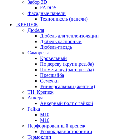
Забор 3D
FADOS
Фасадные панели
Технониколь (панели)
КРЕПЕЖ
Дюбеля
Дюбель для теплоизоляции
Дюбель распорный
Дюбель-гвоздь
Саморезы
Кровельный
По дереву (крупн.резьба)
По металлу (част. резьба)
Пресшайба
Семечки
Универсальный (желтый)
ТН_Крепеж
Анкера
Анкерный болт с гайкой
Гайка
М10
М16
Перфорированный крепеж
Уголок равносторонний
Термоклип