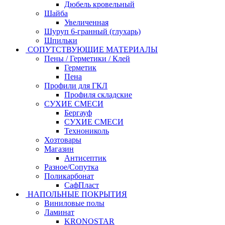
Дюбель кровельный
Шайба
Увеличенная
Шуруп 6-гранный (глухарь)
Шпильки
СОПУТСТВУЮЩИЕ МАТЕРИАЛЫ
Пены / Герметики / Клей
Герметик
Пена
Профили для ГКЛ
Профиля складские
СУХИЕ СМЕСИ
Бергауф
СУХИЕ СМЕСИ
Технониколь
Хозтовары
Магазин
Антисептик
Разное/Сопутка
Поликарбонат
СафПласт
НАПОЛЬНЫЕ ПОКРЫТИЯ
Виниловые полы
Ламинат
KRONOSTAR