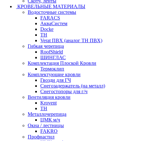
Скотч, ленты
КРОВЕЛЬНЫЕ МАТЕРИАЛЫ
Водосточные системы
FARACS
АкваСистем
Docke
ТН
Verat ПВХ (аналог ТН ПВХ)
Гибкая черепица
RoofShield
ШИНГЛАС
Комплектация Плоской Кровли
Термоклип
Комплектующие кровли
Гвозди для ГЧ
Снегозадержатель (на металл)
Снегостопоры для г/ч
Вентиляция кровли
Krovent
ТН
Металлочерепица
ЦМК м/ч
Окна / лестницы
FAKRO
Профнастил