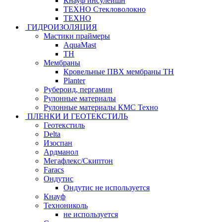
Кнауф инсулейшн
ТЕХНО Стекловолокно
ТЕХНО
ГИДРОИЗОЛЯЦИЯ
Мастики праймеры
AquaMast
ТН
Мембраны
Кровельные ПВХ мембраны ТН
Planter
Рубероид, пергамин
Рулонные материалы
Рулонные материалы КМС Техно
ПЛЕНКИ И ГЕОТЕКСТИЛЬ
Геотекстиль
Delta
Изоспан
Ардманол
Мегафлекс/Скиптон
Faracs
Ондутис
Ондутис не используется
Кнауф
Технониколь
не используется