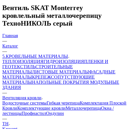
Вентиль SKAT Monterrey
кровлельный металлочерепицу
ТехноНИКОЛЬ серый
Главная
—
Каталог
—
5.КРОВЕЛЬНЫЕ МАТЕРИАЛЫ
ТЕПЛОИЗОЛЯЦИЯ
ГИДРОИЗОЛЯЦИЯ
ПЛЕНКИ И
ГЕОТЕКСТИЛЬ
СТРОИТЕЛЬНЫЕ
МАТЕРИАЛЫ
ЛИСТОВЫЕ МАТЕРИАЛЫ
ФАСАДНЫЕ
МАТЕРИАЛЫ
КРЕПЕЖ
СОПУТСТВУЮЩИЕ
МАТЕРИАЛЫ
НАПОЛЬНЫЕ ПОКРЫТИЯ
МОДУЛЬНЫЕ
ЗДАНИЯ
—
Вентиляция кровли
Водосточные системы
Гибкая черепица
Комплектация Плоской
Кровли
Комплектующие кровли
Металлочерепица
Окна /
лестницы
Профнастил
Ондулин
—
ТН
Krovent