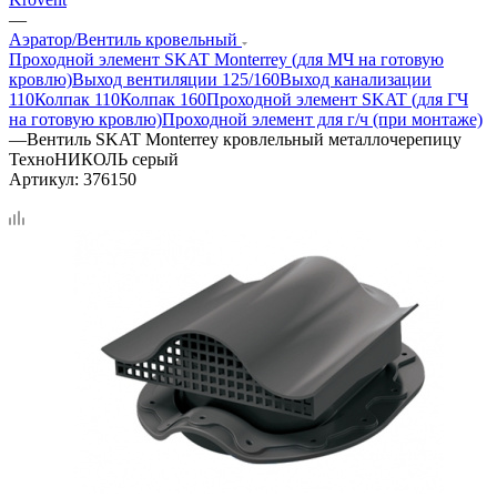
—
Аэратор/Вентиль кровельный
Проходной элемент SKAT Monterrey (для МЧ на готовую
кровлю)
Выход вентиляции 125/160
Выход канализации
110
Колпак 110
Колпак 160
Проходной элемент SKAT (для ГЧ
на готовую кровлю)
Проходной элемент для г/ч (при монтаже)
—
Вентиль SKAT Monterrey кровлельный металлочерепицу
ТехноНИКОЛЬ серый
Артикул:
376150