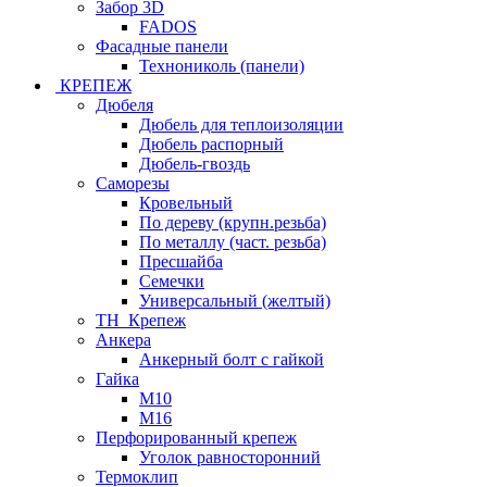
Забор 3D
FADOS
Фасадные панели
Технониколь (панели)
КРЕПЕЖ
Дюбеля
Дюбель для теплоизоляции
Дюбель распорный
Дюбель-гвоздь
Саморезы
Кровельный
По дереву (крупн.резьба)
По металлу (част. резьба)
Пресшайба
Семечки
Универсальный (желтый)
ТН_Крепеж
Анкера
Анкерный болт с гайкой
Гайка
М10
М16
Перфорированный крепеж
Уголок равносторонний
Термоклип