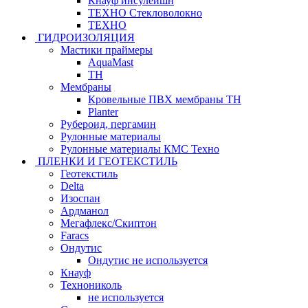
Кнауф инсулейшн
ТЕХНО Стекловолокно
ТЕХНО
ГИДРОИЗОЛЯЦИЯ
Мастики праймеры
AquaMast
ТН
Мембраны
Кровельные ПВХ мембраны ТН
Planter
Рубероид, пергамин
Рулонные материалы
Рулонные материалы КМС Техно
ПЛЕНКИ И ГЕОТЕКСТИЛЬ
Геотекстиль
Delta
Изоспан
Ардманол
Мегафлекс/Скиптон
Faracs
Ондутис
Ондутис не используется
Кнауф
Технониколь
не используется