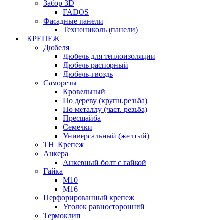
Забор 3D
FADOS
Фасадные панели
Технониколь (панели)
КРЕПЕЖ
Дюбеля
Дюбель для теплоизоляции
Дюбель распорный
Дюбель-гвоздь
Саморезы
Кровельный
По дереву (крупн.резьба)
По металлу (част. резьба)
Пресшайба
Семечки
Универсальный (желтый)
ТН_Крепеж
Анкера
Анкерный болт с гайкой
Гайка
М10
М16
Перфорированный крепеж
Уголок равносторонний
Термоклип