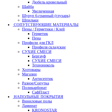
Дюбель кровельный
Шайба
Увеличенная
Шуруп 6-гранный (глухарь)
Шпильки
СОПУТСТВУЮЩИЕ МАТЕРИАЛЫ
Пены / Герметики / Клей
Герметик
Пена
Профили для ГКЛ
Профиля складские
СУХИЕ СМЕСИ
Бергауф
СУХИЕ СМЕСИ
Технониколь
Хозтовары
Магазин
Антисептик
Разное/Сопутка
Поликарбонат
СафПласт
НАПОЛЬНЫЕ ПОКРЫТИЯ
Виниловые полы
Ламинат
KRONOSTAR