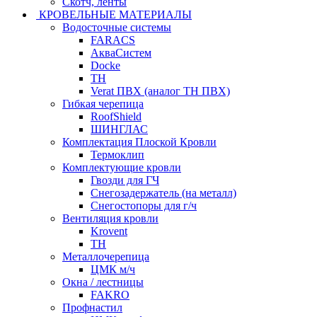
Скотч, ленты
КРОВЕЛЬНЫЕ МАТЕРИАЛЫ
Водосточные системы
FARACS
АкваСистем
Docke
ТН
Verat ПВХ (аналог ТН ПВХ)
Гибкая черепица
RoofShield
ШИНГЛАС
Комплектация Плоской Кровли
Термоклип
Комплектующие кровли
Гвозди для ГЧ
Снегозадержатель (на металл)
Снегостопоры для г/ч
Вентиляция кровли
Krovent
ТН
Металлочерепица
ЦМК м/ч
Окна / лестницы
FAKRO
Профнастил