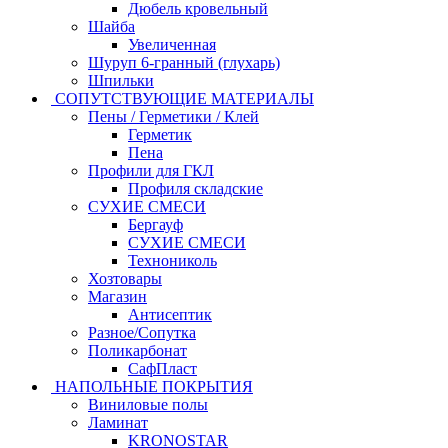
Дюбель кровельный
Шайба
Увеличенная
Шуруп 6-гранный (глухарь)
Шпильки
СОПУТСТВУЮЩИЕ МАТЕРИАЛЫ
Пены / Герметики / Клей
Герметик
Пена
Профили для ГКЛ
Профиля складские
СУХИЕ СМЕСИ
Бергауф
СУХИЕ СМЕСИ
Технониколь
Хозтовары
Магазин
Антисептик
Разное/Сопутка
Поликарбонат
СафПласт
НАПОЛЬНЫЕ ПОКРЫТИЯ
Виниловые полы
Ламинат
KRONOSTAR