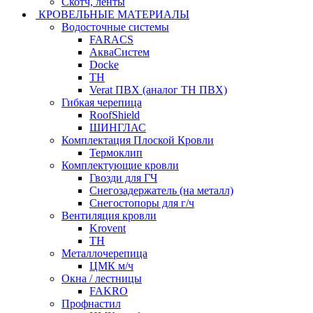
Скотч, ленты
КРОВЕЛЬНЫЕ МАТЕРИАЛЫ
Водосточные системы
FARACS
АкваСистем
Docke
ТН
Verat ПВХ (аналог ТН ПВХ)
Гибкая черепица
RoofShield
ШИНГЛАС
Комплектация Плоской Кровли
Термоклип
Комплектующие кровли
Гвозди для ГЧ
Снегозадержатель (на металл)
Снегостопоры для г/ч
Вентиляция кровли
Krovent
ТН
Металлочерепица
ЦМК м/ч
Окна / лестницы
FAKRO
Профнастил