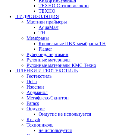
Кнауф инсулейшн
ТЕХНО Стекловолокно
ТЕХНО
ГИДРОИЗОЛЯЦИЯ
Мастики праймеры
AquaMast
ТН
Мембраны
Кровельные ПВХ мембраны ТН
Planter
Рубероид, пергамин
Рулонные материалы
Рулонные материалы КМС Техно
ПЛЕНКИ И ГЕОТЕКСТИЛЬ
Геотекстиль
Delta
Изоспан
Ардманол
Мегафлекс/Скиптон
Faracs
Ондутис
Ондутис не используется
Кнауф
Технониколь
не используется