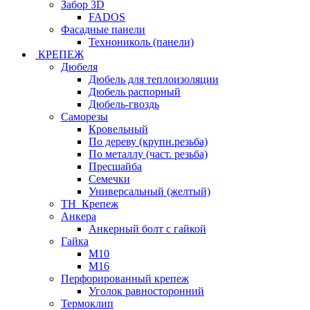
Забор 3D
FADOS
Фасадные панели
Технониколь (панели)
КРЕПЕЖ
Дюбеля
Дюбель для теплоизоляции
Дюбель распорный
Дюбель-гвоздь
Саморезы
Кровельный
По дереву (крупн.резьба)
По металлу (част. резьба)
Пресшайба
Семечки
Универсальный (желтый)
ТН_Крепеж
Анкера
Анкерный болт с гайкой
Гайка
М10
М16
Перфорированный крепеж
Уголок равносторонний
Термоклип