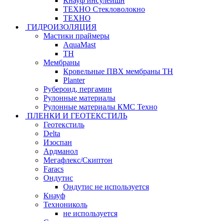
Кнауф инсулейшн
ТЕХНО Стекловолокно
ТЕХНО
ГИДРОИЗОЛЯЦИЯ
Мастики праймеры
AquaMast
ТН
Мембраны
Кровельные ПВХ мембраны ТН
Planter
Рубероид, пергамин
Рулонные материалы
Рулонные материалы КМС Техно
ПЛЕНКИ И ГЕОТЕКСТИЛЬ
Геотекстиль
Delta
Изоспан
Ардманол
Мегафлекс/Скиптон
Faracs
Ондутис
Ондутис не используется
Кнауф
Технониколь
не используется