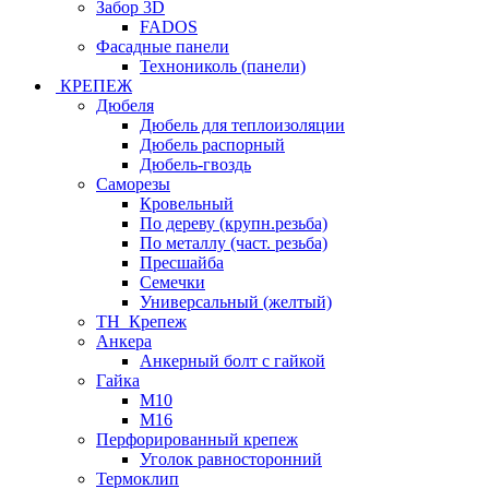
Забор 3D
FADOS
Фасадные панели
Технониколь (панели)
КРЕПЕЖ
Дюбеля
Дюбель для теплоизоляции
Дюбель распорный
Дюбель-гвоздь
Саморезы
Кровельный
По дереву (крупн.резьба)
По металлу (част. резьба)
Пресшайба
Семечки
Универсальный (желтый)
ТН_Крепеж
Анкера
Анкерный болт с гайкой
Гайка
М10
М16
Перфорированный крепеж
Уголок равносторонний
Термоклип