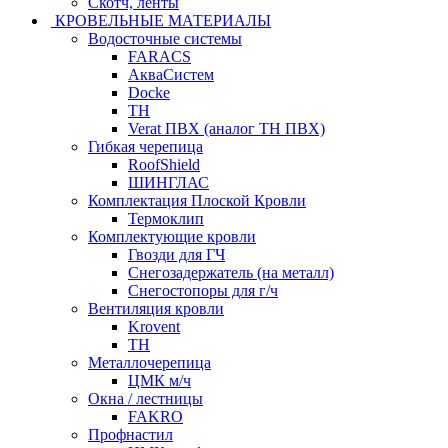
Скотч, ленты
КРОВЕЛЬНЫЕ МАТЕРИАЛЫ
Водосточные системы
FARACS
АкваСистем
Docke
ТН
Verat ПВХ (аналог ТН ПВХ)
Гибкая черепица
RoofShield
ШИНГЛАС
Комплектация Плоской Кровли
Термоклип
Комплектующие кровли
Гвозди для ГЧ
Снегозадержатель (на металл)
Снегостопоры для г/ч
Вентиляция кровли
Krovent
ТН
Металлочерепица
ЦМК м/ч
Окна / лестницы
FAKRO
Профнастил