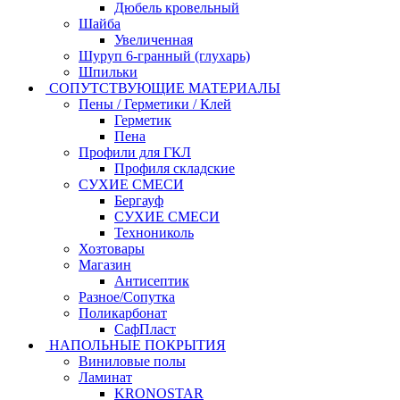
Дюбель кровельный
Шайба
Увеличенная
Шуруп 6-гранный (глухарь)
Шпильки
СОПУТСТВУЮЩИЕ МАТЕРИАЛЫ
Пены / Герметики / Клей
Герметик
Пена
Профили для ГКЛ
Профиля складские
СУХИЕ СМЕСИ
Бергауф
СУХИЕ СМЕСИ
Технониколь
Хозтовары
Магазин
Антисептик
Разное/Сопутка
Поликарбонат
СафПласт
НАПОЛЬНЫЕ ПОКРЫТИЯ
Виниловые полы
Ламинат
KRONOSTAR