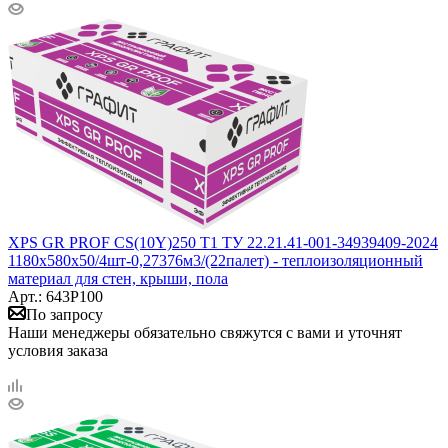
XPS GR PROF CS(10Y)250 Т1 ТУ 22.21.41-001-34939409-2024
1180x580x50/4шт-0,27376м3/(22палет) - теплоизоляционный
материал для стен, крыши, пола
Арт.: 643Р100
По запросу
Наши менеджеры обязательно свяжутся с вами и уточнят
условия заказа