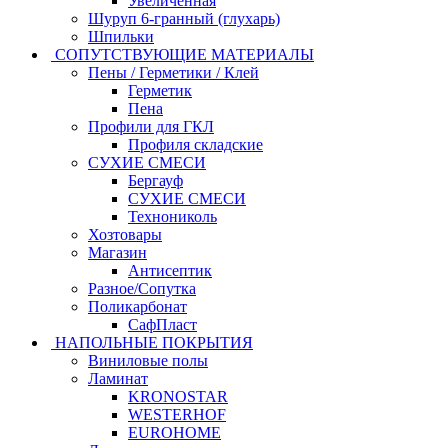
Увеличенная
Шуруп 6-гранный (глухарь)
Шпильки
СОПУТСТВУЮЩИЕ МАТЕРИАЛЫ
Пены / Герметики / Клей
Герметик
Пена
Профили для ГКЛ
Профиля складские
СУХИЕ СМЕСИ
Бергауф
СУХИЕ СМЕСИ
Технониколь
Хозтовары
Магазин
Антисептик
Разное/Сопутка
Поликарбонат
СафПласт
НАПОЛЬНЫЕ ПОКРЫТИЯ
Виниловые полы
Ламинат
KRONOSTAR
WESTERHOF
EUROHOME