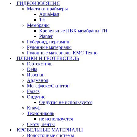
ГИДРОИЗОЛЯЦИЯ
Мастики праймеры
AquaMast
ТН
Мембраны
Кровельные ПВХ мембраны ТН
Planter
Рубероид, пергамин
Рулонные материалы
Рулонные материалы КМС Техно
ПЛЕНКИ И ГЕОТЕКСТИЛЬ
Геотекстиль
Delta
Изоспан
Ардманол
Мегафлекс/Скиптон
Faracs
Ондутис
Ондутис не используется
Кнауф
Технониколь
не используется
Скотч, ленты
КРОВЕЛЬНЫЕ МАТЕРИАЛЫ
Водосточные системы