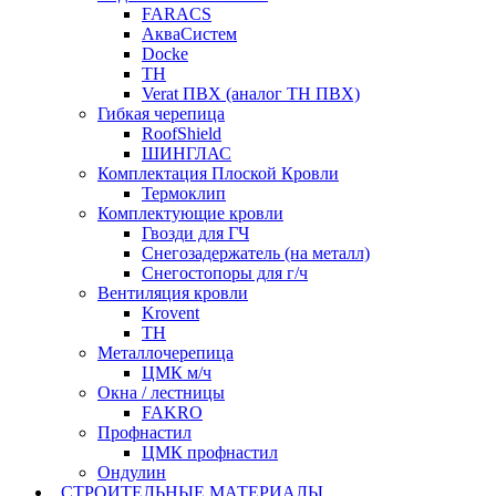
FARACS
АкваСистем
Docke
ТН
Verat ПВХ (аналог ТН ПВХ)
Гибкая черепица
RoofShield
ШИНГЛАС
Комплектация Плоской Кровли
Термоклип
Комплектующие кровли
Гвозди для ГЧ
Снегозадержатель (на металл)
Снегостопоры для г/ч
Вентиляция кровли
Krovent
ТН
Металлочерепица
ЦМК м/ч
Окна / лестницы
FAKRO
Профнастил
ЦМК профнастил
Ондулин
СТРОИТЕЛЬНЫЕ МАТЕРИАЛЫ