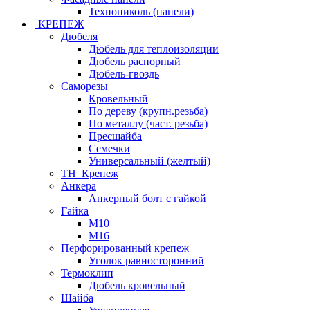
Технониколь (панели)
КРЕПЕЖ
Дюбеля
Дюбель для теплоизоляции
Дюбель распорный
Дюбель-гвоздь
Саморезы
Кровельный
По дереву (крупн.резьба)
По металлу (част. резьба)
Пресшайба
Семечки
Универсальный (желтый)
ТН_Крепеж
Анкера
Анкерный болт с гайкой
Гайка
М10
М16
Перфорированный крепеж
Уголок равносторонний
Термоклип
Дюбель кровельный
Шайба