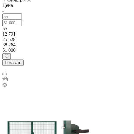
Цена
55
12 791
25 528
38 264
51 000
Показать