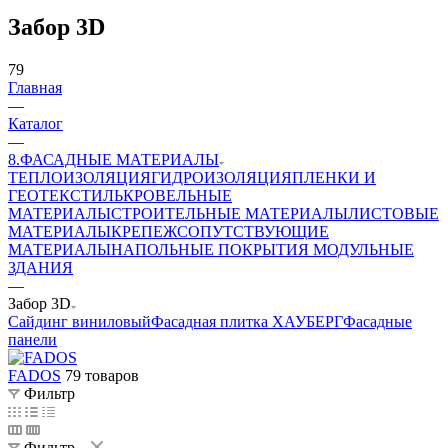
Забор 3D
79
Главная
—
Каталог
—
8.ФАСАДНЫЕ МАТЕРИАЛЫ
ТЕПЛОИЗОЛЯЦИЯ
ГИДРОИЗОЛЯЦИЯ
ПЛЕНКИ И
ГЕОТЕКСТИЛЬ
КРОВЕЛЬНЫЕ
МАТЕРИАЛЫ
СТРОИТЕЛЬНЫЕ МАТЕРИАЛЫ
ЛИСТОВЫЕ
МАТЕРИАЛЫ
КРЕПЕЖ
СОПУТСТВУЮЩИЕ
МАТЕРИАЛЫ
НАПОЛЬНЫЕ ПОКРЫТИЯ
МОДУЛЬНЫЕ
ЗДАНИЯ
—
Забор 3D
Сайдинг виниловый
Фасадная плитка ХАУБЕРГ
Фасадные
панели
FADOS
79 товаров
Фильтр
Фильтр