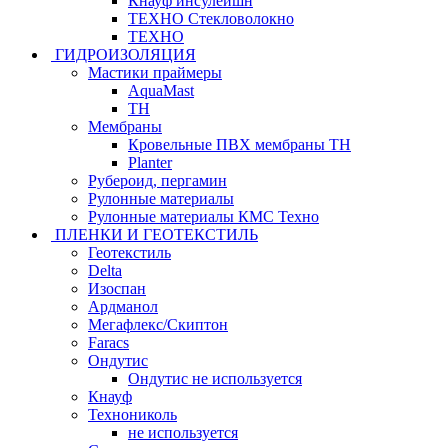
Кнауф инсулейшн
ТЕХНО Стекловолокно
ТЕХНО
ГИДРОИЗОЛЯЦИЯ
Мастики праймеры
AquaMast
ТН
Мембраны
Кровельные ПВХ мембраны ТН
Planter
Рубероид, пергамин
Рулонные материалы
Рулонные материалы КМС Техно
ПЛЕНКИ И ГЕОТЕКСТИЛЬ
Геотекстиль
Delta
Изоспан
Ардманол
Мегафлекс/Скиптон
Faracs
Ондутис
Ондутис не используется
Кнауф
Технониколь
не используется