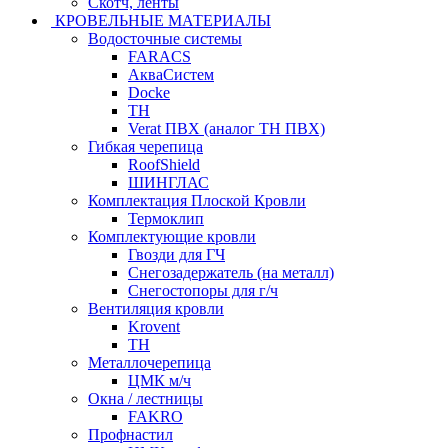
Скотч, ленты
КРОВЕЛЬНЫЕ МАТЕРИАЛЫ
Водосточные системы
FARACS
АкваСистем
Docke
ТН
Verat ПВХ (аналог ТН ПВХ)
Гибкая черепица
RoofShield
ШИНГЛАС
Комплектация Плоской Кровли
Термоклип
Комплектующие кровли
Гвозди для ГЧ
Снегозадержатель (на металл)
Снегостопоры для г/ч
Вентиляция кровли
Krovent
ТН
Металлочерепица
ЦМК м/ч
Окна / лестницы
FAKRO
Профнастил