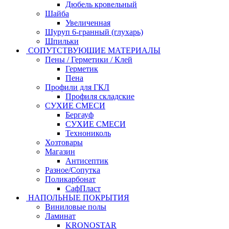
Дюбель кровельный
Шайба
Увеличенная
Шуруп 6-гранный (глухарь)
Шпильки
СОПУТСТВУЮЩИЕ МАТЕРИАЛЫ
Пены / Герметики / Клей
Герметик
Пена
Профили для ГКЛ
Профиля складские
СУХИЕ СМЕСИ
Бергауф
СУХИЕ СМЕСИ
Технониколь
Хозтовары
Магазин
Антисептик
Разное/Сопутка
Поликарбонат
СафПласт
НАПОЛЬНЫЕ ПОКРЫТИЯ
Виниловые полы
Ламинат
KRONOSTAR