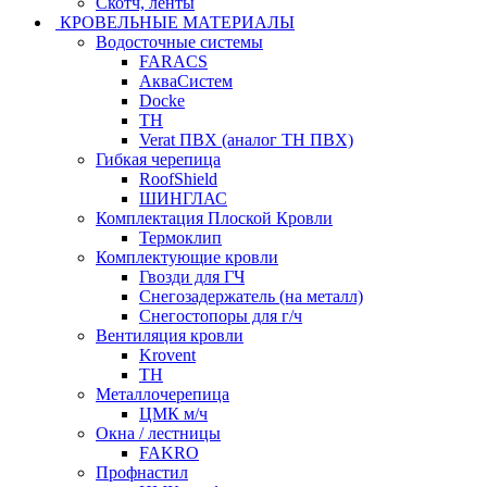
Скотч, ленты
КРОВЕЛЬНЫЕ МАТЕРИАЛЫ
Водосточные системы
FARACS
АкваСистем
Docke
ТН
Verat ПВХ (аналог ТН ПВХ)
Гибкая черепица
RoofShield
ШИНГЛАС
Комплектация Плоской Кровли
Термоклип
Комплектующие кровли
Гвозди для ГЧ
Снегозадержатель (на металл)
Снегостопоры для г/ч
Вентиляция кровли
Krovent
ТН
Металлочерепица
ЦМК м/ч
Окна / лестницы
FAKRO
Профнастил