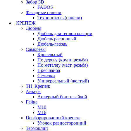
Забор 3D
FADOS
Фасадные панели
Технониколь (панели)
КРЕПЕЖ
Дюбеля
Дюбель для теплоизоляции
Дюбель распорный
Дюбель-гвоздь
Саморезы
Кровельный
По дереву (крупн.резьба)
По металлу (част. резьба)
Пресшайба
Семечки
Универсальный (желтый)
ТН_Крепеж
Анкера
Анкерный болт с гайкой
Гайка
М10
М16
Перфорированный крепеж
Уголок равносторонний
Термоклип