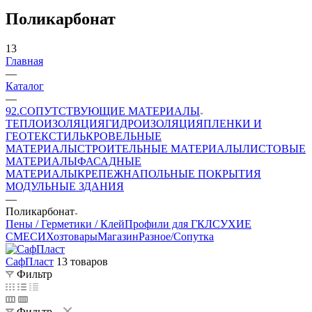
Поликарбонат
13
Главная
—
Каталог
—
92.СОПУТСТВУЮЩИЕ МАТЕРИАЛЫ
ТЕПЛОИЗОЛЯЦИЯ
ГИДРОИЗОЛЯЦИЯ
ПЛЕНКИ И
ГЕОТЕКСТИЛЬ
КРОВЕЛЬНЫЕ
МАТЕРИАЛЫ
СТРОИТЕЛЬНЫЕ МАТЕРИАЛЫ
ЛИСТОВЫЕ
МАТЕРИАЛЫ
ФАСАДНЫЕ
МАТЕРИАЛЫ
КРЕПЕЖ
НАПОЛЬНЫЕ ПОКРЫТИЯ
МОДУЛЬНЫЕ ЗДАНИЯ
—
Поликарбонат
Пены / Герметики / Клей
Профили для ГКЛ
СУХИЕ
СМЕСИ
Хозтовары
Магазин
Разное/Сопутка
СафПласт
13 товаров
Фильтр
Фильтр