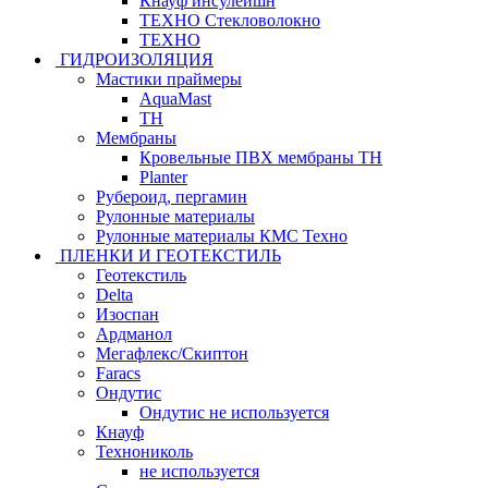
Кнауф инсулейшн
ТЕХНО Стекловолокно
ТЕХНО
ГИДРОИЗОЛЯЦИЯ
Мастики праймеры
AquaMast
ТН
Мембраны
Кровельные ПВХ мембраны ТН
Planter
Рубероид, пергамин
Рулонные материалы
Рулонные материалы КМС Техно
ПЛЕНКИ И ГЕОТЕКСТИЛЬ
Геотекстиль
Delta
Изоспан
Ардманол
Мегафлекс/Скиптон
Faracs
Ондутис
Ондутис не используется
Кнауф
Технониколь
не используется