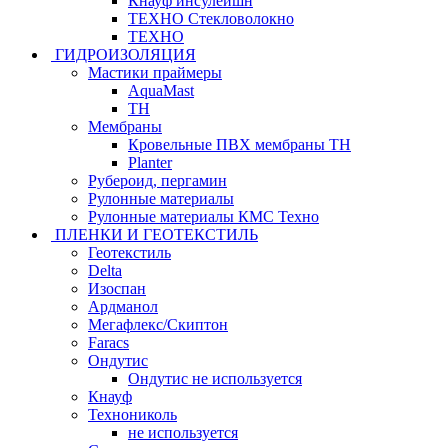
Кнауф инсулейшн
ТЕХНО Стекловолокно
ТЕХНО
ГИДРОИЗОЛЯЦИЯ
Мастики праймеры
AquaMast
ТН
Мембраны
Кровельные ПВХ мембраны ТН
Planter
Рубероид, пергамин
Рулонные материалы
Рулонные материалы КМС Техно
ПЛЕНКИ И ГЕОТЕКСТИЛЬ
Геотекстиль
Delta
Изоспан
Ардманол
Мегафлекс/Скиптон
Faracs
Ондутис
Ондутис не используется
Кнауф
Технониколь
не используется