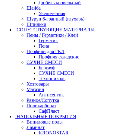
Дюбель кровельный
Шайба
Увеличенная
Шуруп 6-гранный (глухарь)
Шпильки
СОПУТСТВУЮЩИЕ МАТЕРИАЛЫ
Пены / Герметики / Клей
Герметик
Пена
Профили для ГКЛ
Профиля складские
СУХИЕ СМЕСИ
Бергауф
СУХИЕ СМЕСИ
Технониколь
Хозтовары
Магазин
Антисептик
Разное/Сопутка
Поликарбонат
СафПласт
НАПОЛЬНЫЕ ПОКРЫТИЯ
Виниловые полы
Ламинат
KRONOSTAR