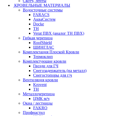
Скотч, ленты
КРОВЕЛЬНЫЕ МАТЕРИАЛЫ
Водосточные системы
FARACS
АкваСистем
Docke
ТН
Verat ПВХ (аналог ТН ПВХ)
Гибкая черепица
RoofShield
ШИНГЛАС
Комплектация Плоской Кровли
Термоклип
Комплектующие кровли
Гвозди для ГЧ
Снегозадержатель (на металл)
Снегостопоры для г/ч
Вентиляция кровли
Krovent
ТН
Металлочерепица
ЦМК м/ч
Окна / лестницы
FAKRO
Профнастил