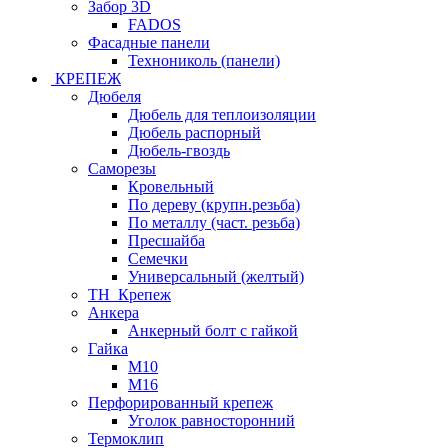
Забор 3D
FADOS
Фасадные панели
Технониколь (панели)
КРЕПЕЖ
Дюбеля
Дюбель для теплоизоляции
Дюбель распорный
Дюбель-гвоздь
Саморезы
Кровельный
По дереву (крупн.резьба)
По металлу (част. резьба)
Пресшайба
Семечки
Универсальный (желтый)
ТН_Крепеж
Анкера
Анкерный болт с гайкой
Гайка
М10
М16
Перфорированный крепеж
Уголок равносторонний
Термоклип