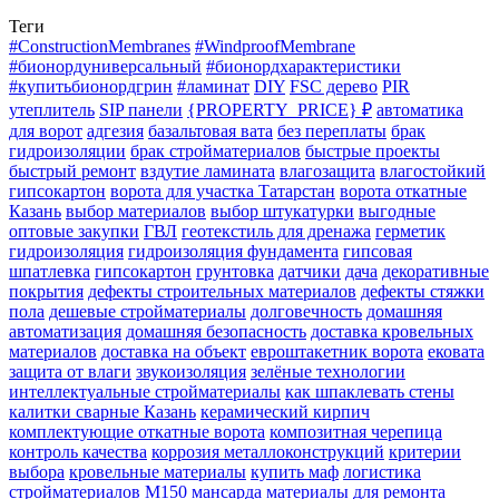
Теги
#ConstructionMembranes
#WindproofMembrane
#бионордуниверсальный
#бионордхарактеристики
#купитьбионордгрин
#ламинат
DIY
FSC дерево
PIR
утеплитель
SIP панели
{PROPERTY_PRICE} ₽
автоматика
для ворот
адгезия
базальтовая вата
без переплаты
брак
гидроизоляции
брак стройматериалов
быстрые проекты
быстрый ремонт
вздутие ламината
влагозащита
влагостойкий
гипсокартон
ворота для участка Татарстан
ворота откатные
Казань
выбор материалов
выбор штукатурки
выгодные
оптовые закупки
ГВЛ
геотекстиль для дренажа
герметик
гидроизоляция
гидроизоляция фундамента
гипсовая
шпатлевка
гипсокартон
грунтовка
датчики
дача
декоративные
покрытия
дефекты строительных материалов
дефекты стяжки
пола
дешевые стройматериалы
долговечность
домашняя
автоматизация
домашняя безопасность
доставка кровельных
материалов
доставка на объект
евроштакетник ворота
ековата
защита от влаги
звукоизоляция
зелёные технологии
интеллектуальные стройматериалы
как шпаклевать стены
калитки сварные Казань
керамический кирпич
комплектующие откатные ворота
композитная черепица
контроль качества
коррозия металлоконструкций
критерии
выбора
кровельные материалы
купить маф
логистика
стройматериалов
М150
мансарда
материалы для ремонта