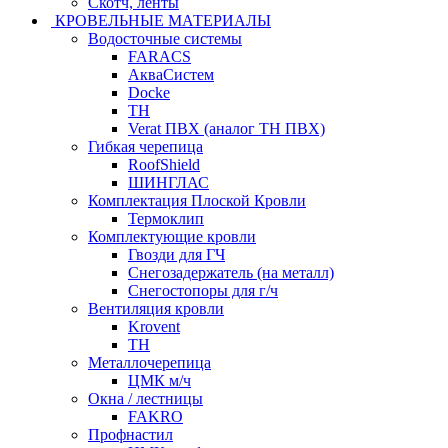
Скотч, ленты
КРОВЕЛЬНЫЕ МАТЕРИАЛЫ
Водосточные системы
FARACS
АкваСистем
Docke
ТН
Verat ПВХ (аналог ТН ПВХ)
Гибкая черепица
RoofShield
ШИНГЛАС
Комплектация Плоской Кровли
Термоклип
Комплектующие кровли
Гвозди для ГЧ
Снегозадержатель (на металл)
Снегостопоры для г/ч
Вентиляция кровли
Krovent
ТН
Металлочерепица
ЦМК м/ч
Окна / лестницы
FAKRO
Профнастил