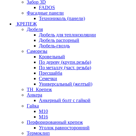
Забор 3D
FADOS
Фасадные панели
Технониколь (панели)
КРЕПЕЖ
Дюбеля
Дюбель для теплоизоляции
Дюбель распорный
Дюбель-гвоздь
Саморезы
Кровельный
По дереву (крупн.резьба)
По металлу (част. резьба)
Пресшайба
Семечки
Универсальный (желтый)
ТН_Крепеж
Анкера
Анкерный болт с гайкой
Гайка
М10
М16
Перфорированный крепеж
Уголок равносторонний
Термоклип