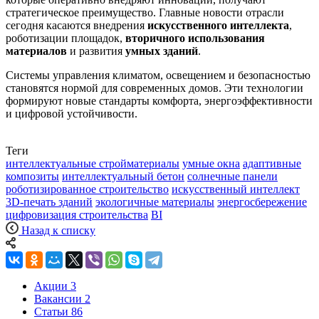
стратегическое преимущество. Главные новости отрасли
сегодня касаются внедрения
искусственного интеллекта
,
роботизации площадок,
вторичного использования
материалов
и развития
умных зданий
.
Системы управления климатом, освещением и безопасностью
становятся нормой для современных домов. Эти технологии
формируют новые стандарты комфорта, энергоэффективности
и цифровой устойчивости.
Теги
интеллектуальные стройматериалы
умные окна
адаптивные
композиты
интеллектуальный бетон
солнечные панели
роботизированное строительство
искусственный интеллект
3D-печать зданий
экологичные материалы
энергосбережение
цифровизация строительства
BI
Назад к списку
Акции
3
Вакансии
2
Статьи
86