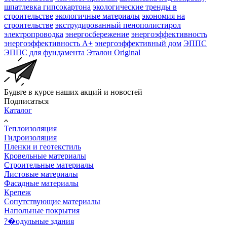
шпатлевка гипсокартона
экологические тренды в
строительстве
экологичные материалы
экономия на
строительстве
экструдированный пенополистирол
электропроводка
энергосбережение
энергоэффективность
энергоэффективность А+
энергоэффективный дом
ЭППС
ЭППС для фундамента
Эталон Original
Будьте в курсе наших акций и новостей
Подписаться
Каталог
Теплоизоляция
Гидроизоляция
Пленки и геотекстиль
Кровельные материалы
Строительные материалы
Листовые материалы
Фасадные материалы
Крепеж
Сопутствующие материалы
Напольные покрытия
?�одульные здания