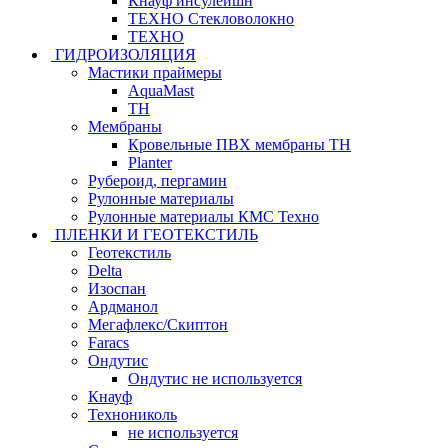
Кнауф инсулейшн
ТЕХНО Стекловолокно
ТЕХНО
ГИДРОИЗОЛЯЦИЯ
Мастики праймеры
AquaMast
ТН
Мембраны
Кровельные ПВХ мембраны ТН
Planter
Рубероид, пергамин
Рулонные материалы
Рулонные материалы КМС Техно
ПЛЕНКИ И ГЕОТЕКСТИЛЬ
Геотекстиль
Delta
Изоспан
Ардманол
Мегафлекс/Скиптон
Faracs
Ондутис
Ондутис не используется
Кнауф
Технониколь
не используется