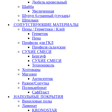
Дюбель кровельный
Шайба
Увеличенная
Шуруп 6-гранный (глухарь)
Шпильки
СОПУТСТВУЮЩИЕ МАТЕРИАЛЫ
Пены / Герметики / Клей
Герметик
Пена
Профили для ГКЛ
Профиля складские
СУХИЕ СМЕСИ
Бергауф
СУХИЕ СМЕСИ
Технониколь
Хозтовары
Магазин
Антисептик
Разное/Сопутка
Поликарбонат
СафПласт
НАПОЛЬНЫЕ ПОКРЫТИЯ
Виниловые полы
Ламинат
KRONOSTAR