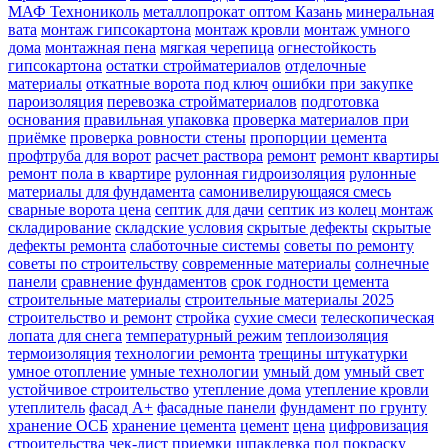
МАФ Технониколь
металлопрокат оптом Казань
минеральная
вата
монтаж гипсокартона
монтаж кровли
монтаж умного
дома
монтажная пена
мягкая черепица
огнестойкость
гипсокартона
остатки стройматериалов
отделочные
материалы
откатные ворота под ключ
ошибки при закупке
пароизоляция
перевозка стройматериалов
подготовка
основания
правильная упаковка
проверка материалов при
приёмке
проверка ровности стены
пропорции цемента
профтруба для ворот
расчет раствора
ремонт
ремонт квартиры
ремонт пола в квартире
рулонная гидроизоляция
рулонные
материалы для фундамента
самонивелирующаяся смесь
сварные ворота цена
септик для дачи
септик из колец монтаж
складирование
складские условия
скрытые дефекты
скрытые
дефекты ремонта
слаботочные системы
советы по ремонту
советы по строительству
современные материалы
солнечные
панели
сравнение фундаментов
срок годности цемента
строительные материалы
строительные материалы 2025
строительство и ремонт
стройка
сухие смеси
телескопическая
лопата для снега
температурный режим
теплоизоляция
термоизоляция
технологии ремонта
трещины штукатурки
умное отопление
умные технологии
умный дом
умный свет
устойчивое строительство
утепление дома
утепление кровли
утеплитель
фасад А+
фасадные панели
фундамент по грунту
хранение ОСБ
хранение цемента
цемент
цена
цифровизация
строительства
чек-лист приемки
шпаклевка под покраску