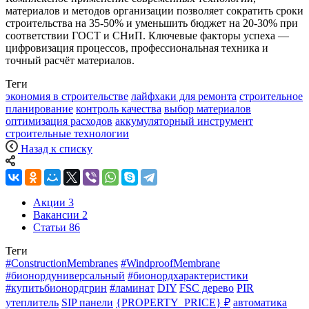
материалов и методов организации позволяет сократить сроки
строительства на 35-50% и уменьшить бюджет на 20-30% при
соответствии ГОСТ и СНиП. Ключевые факторы успеха —
цифровизация процессов, профессиональная техника и
точный расчёт материалов.
Теги
экономия в строительстве
лайфхаки для ремонта
строительное
планирование
контроль качества
выбор материалов
оптимизация расходов
аккумуляторный инструмент
строительные технологии
Назад к списку
Акции
3
Вакансии
2
Статьи
86
Теги
#ConstructionMembranes
#WindproofMembrane
#бионордуниверсальный
#бионордхарактеристики
#купитьбионордгрин
#ламинат
DIY
FSC дерево
PIR
утеплитель
SIP панели
{PROPERTY_PRICE} ₽
автоматика