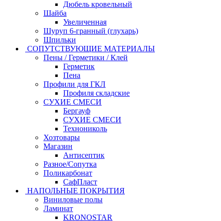
Дюбель кровельный
Шайба
Увеличенная
Шуруп 6-гранный (глухарь)
Шпильки
СОПУТСТВУЮЩИЕ МАТЕРИАЛЫ
Пены / Герметики / Клей
Герметик
Пена
Профили для ГКЛ
Профиля складские
СУХИЕ СМЕСИ
Бергауф
СУХИЕ СМЕСИ
Технониколь
Хозтовары
Магазин
Антисептик
Разное/Сопутка
Поликарбонат
СафПласт
НАПОЛЬНЫЕ ПОКРЫТИЯ
Виниловые полы
Ламинат
KRONOSTAR