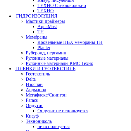
Кнауф инсулейшн
ТЕХНО Стекловолокно
ТЕХНО
ГИДРОИЗОЛЯЦИЯ
Мастики праймеры
AquaMast
ТН
Мембраны
Кровельные ПВХ мембраны ТН
Planter
Рубероид, пергамин
Рулонные материалы
Рулонные материалы КМС Техно
ПЛЕНКИ И ГЕОТЕКСТИЛЬ
Геотекстиль
Delta
Изоспан
Ардманол
Мегафлекс/Скиптон
Faracs
Ондутис
Ондутис не используется
Кнауф
Технониколь
не используется