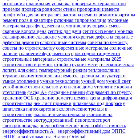
основания
правильная упаковка
проверка материалов при
приёмке
проверка ровности стены
пропорции цемента
профтруба для ворот
расчет раствора
ремонт
ремонт квартиры
ремонт пола в квартире
рулонная гидроизоляция
рулонные
материалы для фундамента
самонивелирующаяся смесь
сварные ворота цена
септик для дачи
септик из колец монтаж
складирование
складские условия
скрытые дефекты
скрытые
дефекты ремонта
слаботочные системы
советы по ремонту
советы по строительству
современные материалы
солнечные
панели
сравнение фундаментов
срок годности цемента
строительные материалы
строительные материалы 2025
строительство и ремонт
стройка
сухие смеси
телескопическая
лопата для снега
температурный режим
теплоизоляция
термоизоляция
технологии ремонта
трещины штукатурки
умное отопление
умные технологии
умный дом
умный свет
устойчивое строительство
утепление дома
утепление кровли
утеплитель
фасад А+
фасадные панели
фундамент по грунту
хранение ОСБ
хранение цемента
цемент
цена
цифровизация
строительства
чек-лист приемки
шпаклевка под покраску
шпатлевка гипсокартона
экологические тренды в
строительстве
экологичные материалы
экономия на
строительстве
экструдированный пенополистирол
электропроводка
энергосбережение
энергоэффективность
энергоэффективность А+
энергоэффективный дом
ЭППС
ЭППС для фундамента
Эталон Original