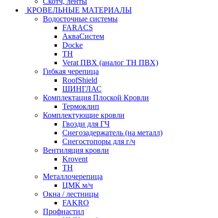
Скотч, ленты
КРОВЕЛЬНЫЕ МАТЕРИАЛЫ
Водосточные системы
FARACS
АкваСистем
Docke
ТН
Verat ПВХ (аналог ТН ПВХ)
Гибкая черепица
RoofShield
ШИНГЛАС
Комплектация Плоской Кровли
Термоклип
Комплектующие кровли
Гвозди для ГЧ
Снегозадержатель (на металл)
Снегостопоры для г/ч
Вентиляция кровли
Krovent
ТН
Металлочерепица
ЦМК м/ч
Окна / лестницы
FAKRO
Профнастил