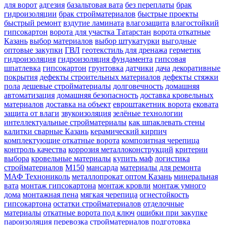
для ворот
адгезия
базальтовая вата
без переплаты
брак
гидроизоляции
брак стройматериалов
быстрые проекты
быстрый ремонт
вздутие ламината
влагозащита
влагостойкий
гипсокартон
ворота для участка Татарстан
ворота откатные
Казань
выбор материалов
выбор штукатурки
выгодные
оптовые закупки
ГВЛ
геотекстиль для дренажа
герметик
гидроизоляция
гидроизоляция фундамента
гипсовая
шпатлевка
гипсокартон
грунтовка
датчики
дача
декоративные
покрытия
дефекты строительных материалов
дефекты стяжки
пола
дешевые стройматериалы
долговечность
домашняя
автоматизация
домашняя безопасность
доставка кровельных
материалов
доставка на объект
евроштакетник ворота
ековата
защита от влаги
звукоизоляция
зелёные технологии
интеллектуальные стройматериалы
как шпаклевать стены
калитки сварные Казань
керамический кирпич
комплектующие откатные ворота
композитная черепица
контроль качества
коррозия металлоконструкций
критерии
выбора
кровельные материалы
купить маф
логистика
стройматериалов
М150
мансарда
материалы для ремонта
МАФ Технониколь
металлопрокат оптом Казань
минеральная
вата
монтаж гипсокартона
монтаж кровли
монтаж умного
дома
монтажная пена
мягкая черепица
огнестойкость
гипсокартона
остатки стройматериалов
отделочные
материалы
откатные ворота под ключ
ошибки при закупке
пароизоляция
перевозка стройматериалов
подготовка