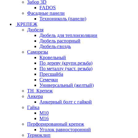
Забор 3D
FADOS
Фасадные панели
Технониколь (панели)
КРЕПЕЖ
Дюбеля
Дюбель для теплоизоляции
Дюбель распорный
Дюбель-гвоздь
Саморезы
Кровельный
По дереву (крупн.резьба)
По металлу (част. резьба)
Пресшайба
Семечки
Универсальный (желтый)
ТН_Крепеж
Анкера
Анкерный болт с гайкой
Гайка
М10
М16
Перфорированный крепеж
Уголок равносторонний
Термоклип