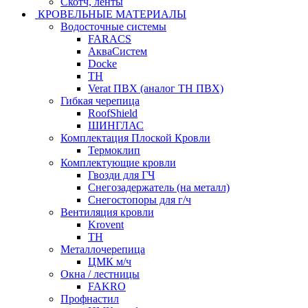
Скотч, ленты
КРОВЕЛЬНЫЕ МАТЕРИАЛЫ
Водосточные системы
FARACS
АкваСистем
Docke
ТН
Verat ПВХ (аналог ТН ПВХ)
Гибкая черепица
RoofShield
ШИНГЛАС
Комплектация Плоской Кровли
Термоклип
Комплектующие кровли
Гвозди для ГЧ
Снегозадержатель (на металл)
Снегостопоры для г/ч
Вентиляция кровли
Krovent
ТН
Металлочерепица
ЦМК м/ч
Окна / лестницы
FAKRO
Профнастил