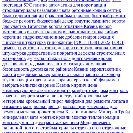
поставщи
SPC плитка
автоматика для ворот
акции
стройматериалы
базальтовая вата
бетонные кольца септик
брак гидроизоляции
брак стройматериалов
быстрый ремонт
бюджет ремонта
бюджетный декор
вздутие ламината
ворота
для участка Татарстан
ворота откатные Казань
выбор
материалов
выгрузка краном
выравнивание пола
гибкая
черепица
гидроизоляционные добавки
гидроизоляция
гипсовая штукатурка
гипсокартон
ГОСТ 16381-2022
ГОСТ
цемент
грунтовка
датчики
декор из остатков
декоративная
штукатурка
декоративные покрытия
дефекты строительных
материалов
дефекты стяжки пола
долговечная кровля
долговечность
домашняя автоматизация
домашняя
безопасность
доставка по районам Казани
евроштакетник
ворота
ендовный ковёр
защита от влаги
защита от холода
звукоизоляция
идеи для декора
интерьер
какой фундамент
выбрать
калитки сварные Казань
кирпич цена
комплектующие откатные ворота
комфортные дома
контроль
качества
коррозия металлоконструкций
кровельные
материалы
кровельный пирог
лайфхаки для ремонта
лопата в
багажник
материалы для гидроизоляции
материалы для
ремонта
металлопрокат оптом Казань
минвата
Минерал Трейд
минеральная вата
монтаж кровли
монтаж теплоизоляции
монтаж умного дома
монтажная пена
Мордовцемент
наливной пол
опт стройматериалы
отделка стен
отделочные