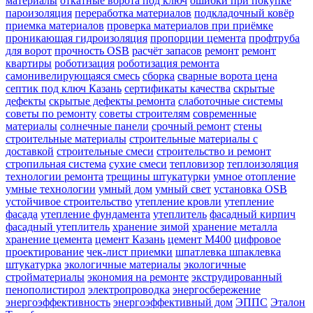
материалы
откатные ворота под ключ
ошибки при покупке
пароизоляция
переработка материалов
подкладочный ковёр
приемка материалов
проверка материалов при приёмке
проникающая гидроизоляция
пропорции цемента
профтруба
для ворот
прочность OSB
расчёт запасов
ремонт
ремонт
квартиры
роботизация
роботизация ремонта
самонивелирующаяся смесь
сборка
сварные ворота цена
септик под ключ Казань
сертификаты качества
скрытые
дефекты
скрытые дефекты ремонта
слаботочные системы
советы по ремонту
советы строителям
современные
материалы
солнечные панели
срочный ремонт
стены
строительные материалы
строительные материалы с
доставкой
строительные смеси
строительство и ремонт
стропильная система
сухие смеси
тепловизор
теплоизоляция
технологии ремонта
трещины штукатурки
умное отопление
умные технологии
умный дом
умный свет
установка OSB
устойчивое строительство
утепление кровли
утепление
фасада
утепление фундамента
утеплитель
фасадный кирпич
фасадный утеплитель
хранение зимой
хранение металла
хранение цемента
цемент Казань
цемент М400
цифровое
проектирование
чек-лист приемки
шпатлевка шпаклевка
штукатурка
экологичные материалы
экологичные
стройматериалы
экономия на ремонте
экструдированный
пенополистирол
электропроводка
энергосбережение
энергоэффективность
энергоэффективный дом
ЭППС
Эталон