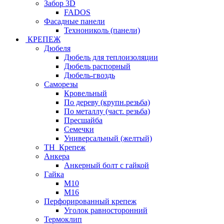
Забор 3D
FADOS
Фасадные панели
Технониколь (панели)
КРЕПЕЖ
Дюбеля
Дюбель для теплоизоляции
Дюбель распорный
Дюбель-гвоздь
Саморезы
Кровельный
По дереву (крупн.резьба)
По металлу (част. резьба)
Пресшайба
Семечки
Универсальный (желтый)
ТН_Крепеж
Анкера
Анкерный болт с гайкой
Гайка
М10
М16
Перфорированный крепеж
Уголок равносторонний
Термоклип