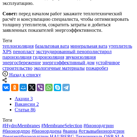
эксплуатацию.
Совет:
перед началом работ закажите теплотехнический
расчёт и консультацию специалиста, чтобы оптимизировать
толщину утеплителя, сократить затраты и добиться
заявленных показателей энергоэффективности.
Теги
теплоизоляция
базальтовая вата
минеральная вата
утеплитель
XPS
пенопласт
экструдированный пенополистирол
пароизоляция
гидроизоляция
звукоизоляция
энергосбережение
энергоэффективный дом
устойчивое
строительство
экологичные материалы
пожаробез
Назад к списку
Акции
3
Вакансии
2
Статьи
86
Теги
#HydroMembranes
#MembraneSelection
#бионордгрин
#бионордпро
#бионордцена
#ванна
#отзывыбионордгрин
#реагентбионордгрин
HAUBERG Технониколь
OSB
SLA