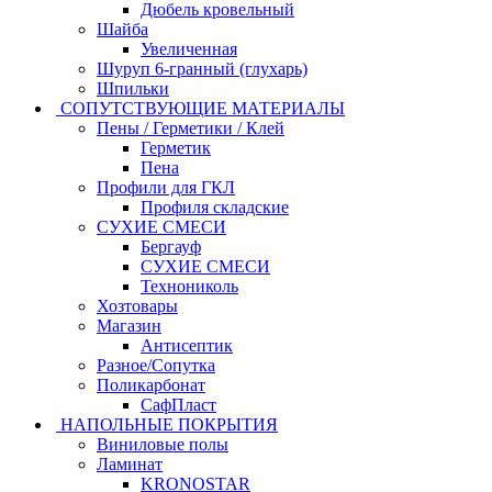
Дюбель кровельный
Шайба
Увеличенная
Шуруп 6-гранный (глухарь)
Шпильки
СОПУТСТВУЮЩИЕ МАТЕРИАЛЫ
Пены / Герметики / Клей
Герметик
Пена
Профили для ГКЛ
Профиля складские
СУХИЕ СМЕСИ
Бергауф
СУХИЕ СМЕСИ
Технониколь
Хозтовары
Магазин
Антисептик
Разное/Сопутка
Поликарбонат
СафПласт
НАПОЛЬНЫЕ ПОКРЫТИЯ
Виниловые полы
Ламинат
KRONOSTAR