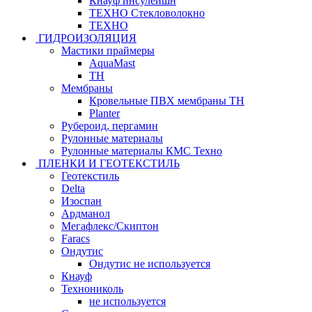
Кнауф инсулейшн
ТЕХНО Стекловолокно
ТЕХНО
ГИДРОИЗОЛЯЦИЯ
Мастики праймеры
AquaMast
ТН
Мембраны
Кровельные ПВХ мембраны ТН
Planter
Рубероид, пергамин
Рулонные материалы
Рулонные материалы КМС Техно
ПЛЕНКИ И ГЕОТЕКСТИЛЬ
Геотекстиль
Delta
Изоспан
Ардманол
Мегафлекс/Скиптон
Faracs
Ондутис
Ондутис не используется
Кнауф
Технониколь
не используется