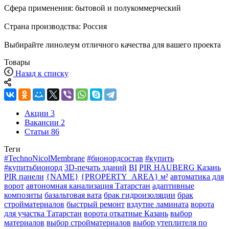
Сфера применения: бытовой и полукоммерческий
Страна производства: Россия
Выбирайте линолеум отличного качества для вашего проекта
Товары
Назад к списку
Акции
3
Вакансии
2
Статьи
86
Теги
#TechnoNicolMembrane
#бионордсостав
#купить
#купитьбионорд
3D-печать зданий
BI
PIR HAUBERG Казань
PIR панели
{NAME}
{PROPERTY_AREA} м²
автоматика для
ворот
автономная канализация Татарстан
адаптивные
композиты
базальтовая вата
брак гидроизоляции
брак
стройматериалов
быстрый ремонт
вздутие ламината
ворота
для участка Татарстан
ворота откатные Казань
выбор
материалов
выбор стройматериалов
выбор утеплителя по