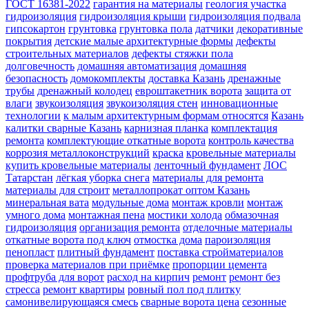
ГОСТ 16381-2022
гарантия на материалы
геология участка
гидроизоляция
гидроизоляция крыши
гидроизоляция подвала
гипсокартон
грунтовка
грунтовка пола
датчики
декоративные
покрытия
детские малые архитектурные формы
дефекты
строительных материалов
дефекты стяжки пола
долговечность
домашняя автоматизация
домашняя
безопасность
домокомплекты
доставка Казань
дренажные
трубы
дренажный колодец
евроштакетник ворота
защита от
влаги
звукоизоляция
звукоизоляция стен
инновационные
технологии
к малым архитектурным формам относятся
Казань
калитки сварные Казань
карнизная планка
комплектация
ремонта
комплектующие откатные ворота
контроль качества
коррозия металлоконструкций
краска
кровельные материалы
купить кровельные материалы
ленточный фундамент
ЛОС
Татарстан
лёгкая уборка снега
материалы для ремонта
материалы для строит
металлопрокат оптом Казань
минеральная вата
модульные дома
монтаж кровли
монтаж
умного дома
монтажная пена
мостики холода
обмазочная
гидроизоляция
организация ремонта
отделочные материалы
откатные ворота под ключ
отмостка дома
пароизоляция
пенопласт
плитный фундамент
поставка стройматериалов
проверка материалов при приёмке
пропорции цемента
профтруба для ворот
расход на кирпич
ремонт
ремонт без
стресса
ремонт квартиры
ровный пол под плитку
самонивелирующаяся смесь
сварные ворота цена
сезонные