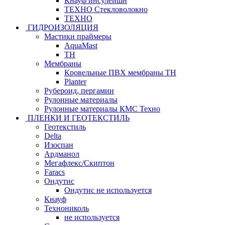
Кнауф инсулейшн
ТЕХНО Стекловолокно
ТЕХНО
ГИДРОИЗОЛЯЦИЯ
Мастики праймеры
AquaMast
ТН
Мембраны
Кровельные ПВХ мембраны ТН
Planter
Рубероид, пергамин
Рулонные материалы
Рулонные материалы КМС Техно
ПЛЕНКИ И ГЕОТЕКСТИЛЬ
Геотекстиль
Delta
Изоспан
Ардманол
Мегафлекс/Скиптон
Faracs
Ондутис
Ондутис не используется
Кнауф
Технониколь
не используется