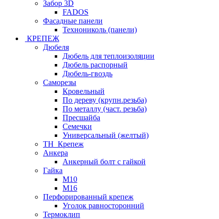
Забор 3D
FADOS
Фасадные панели
Технониколь (панели)
КРЕПЕЖ
Дюбеля
Дюбель для теплоизоляции
Дюбель распорный
Дюбель-гвоздь
Саморезы
Кровельный
По дереву (крупн.резьба)
По металлу (част. резьба)
Пресшайба
Семечки
Универсальный (желтый)
ТН_Крепеж
Анкера
Анкерный болт с гайкой
Гайка
М10
М16
Перфорированный крепеж
Уголок равносторонний
Термоклип