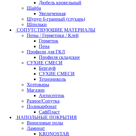
Дюбель кровельный
Шайба
Увеличенная
Шуруп 6-гранный (глухарь)
Шпильки
СОПУТСТВУЮЩИЕ МАТЕРИАЛЫ
Пены / Герметики / Клей
Герметик
Пена
Профили для ГКЛ
Профиля складские
СУХИЕ СМЕСИ
Бергауф
СУХИЕ СМЕСИ
Технониколь
Хозтовары
Магазин
Антисептик
Разное/Сопутка
Поликарбонат
СафПласт
НАПОЛЬНЫЕ ПОКРЫТИЯ
Виниловые полы
Ламинат
KRONOSTAR