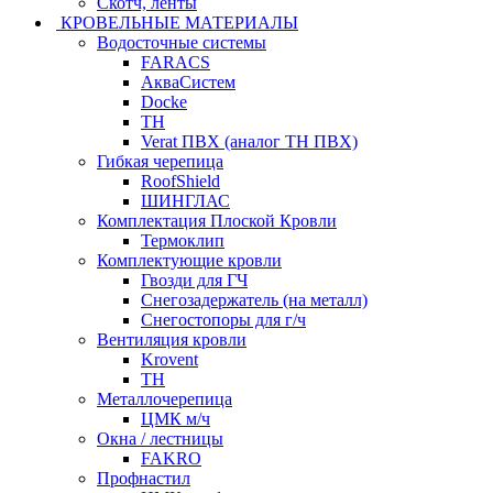
Скотч, ленты
КРОВЕЛЬНЫЕ МАТЕРИАЛЫ
Водосточные системы
FARACS
АкваСистем
Docke
ТН
Verat ПВХ (аналог ТН ПВХ)
Гибкая черепица
RoofShield
ШИНГЛАС
Комплектация Плоской Кровли
Термоклип
Комплектующие кровли
Гвозди для ГЧ
Снегозадержатель (на металл)
Снегостопоры для г/ч
Вентиляция кровли
Krovent
ТН
Металлочерепица
ЦМК м/ч
Окна / лестницы
FAKRO
Профнастил