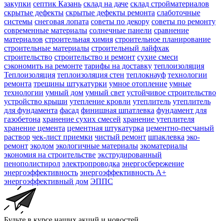
закупки
септик Казань
склад на даче
склад стройматериалов
скрытые дефекты
скрытые дефекты ремонта
слаботочные
системы
снеговая лопата
советы по декору
советы по ремонту
современные материалы
солнечные панели
сравнение
материалов
строительная химия
строительное планирование
строительные материалы
строительный лайфхак
строительство
строительство и ремонт
сухие смеси
сэкономить на ремонте
тарифы на доставку
теплоизоляция
Теплоизоляция
теплоизоляция стен
теплокнауф
технологии
ремонта
трещины штукатурки
умное отопление
умные
технологии
умный дом
умный свет
устойчивое строительство
устройство крыши
утепление кровли
утеплитель
утеплитель
для фундамента
фасад
финишная шпатлевка
фундамент для
газобетона
хранение сухих смесей
хранение утеплителя
хранение цемента
цементная штукатурка
цементно-песчаный
раствор
чек-лист приемки
чистый ремонт
шпаклевка
эко-
ремонт
экодом
экологичные материалы
экоматериалы
экономия на строительстве
экструдированный
пенополистирол
электропроводка
энергосбережение
энергоэффективность
энергоэффективность А+
энергоэффективный дом
ЭППС
Будьте в курсе наших акций и новостей