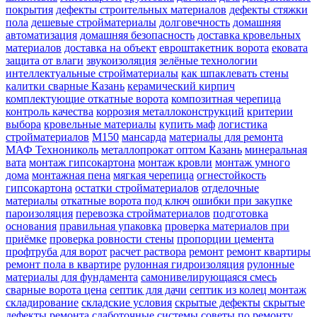
покрытия
дефекты строительных материалов
дефекты стяжки
пола
дешевые стройматериалы
долговечность
домашняя
автоматизация
домашняя безопасность
доставка кровельных
материалов
доставка на объект
евроштакетник ворота
ековата
защита от влаги
звукоизоляция
зелёные технологии
интеллектуальные стройматериалы
как шпаклевать стены
калитки сварные Казань
керамический кирпич
комплектующие откатные ворота
композитная черепица
контроль качества
коррозия металлоконструкций
критерии
выбора
кровельные материалы
купить маф
логистика
стройматериалов
М150
мансарда
материалы для ремонта
МАФ Технониколь
металлопрокат оптом Казань
минеральная
вата
монтаж гипсокартона
монтаж кровли
монтаж умного
дома
монтажная пена
мягкая черепица
огнестойкость
гипсокартона
остатки стройматериалов
отделочные
материалы
откатные ворота под ключ
ошибки при закупке
пароизоляция
перевозка стройматериалов
подготовка
основания
правильная упаковка
проверка материалов при
приёмке
проверка ровности стены
пропорции цемента
профтруба для ворот
расчет раствора
ремонт
ремонт квартиры
ремонт пола в квартире
рулонная гидроизоляция
рулонные
материалы для фундамента
самонивелирующаяся смесь
сварные ворота цена
септик для дачи
септик из колец монтаж
складирование
складские условия
скрытые дефекты
скрытые
дефекты ремонта
слаботочные системы
советы по ремонту