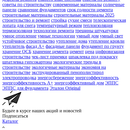
советы по строительству
современные материалы
солнечные
панели
сравнение фундаментов
срок годности цемента
строительные материалы
строительные материалы 2025
строительство и ремонт
стройка
сухие смеси
телескопическая
лопата для снега
температурный режим
теплоизоляция
термоизоляция
технологии ремонта
трещины штукатурки
умное отопление
умные технологии
умный дом
умный свет
устойчивое строительство
утепление дома
утепление кровли
утеплитель
фасад А+
фасадные панели
фундамент по грунту
хранение ОСБ
хранение цемента
цемент
цена
цифровизация
строительства
чек-лист приемки
шпаклевка под покраску
шпатлевка гипсокартона
экологические тренды в
строительстве
экологичные материалы
экономия на
строительстве
экструдированный пенополистирол
электропроводка
энергосбережение
энергоэффективность
энергоэффективность А+
энергоэффективный дом
ЭППС
ЭППС для фундамента
Эталон Original
Будьте в курсе наших акций и новостей
Подписаться
Каталог