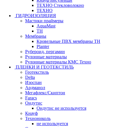
Кнауф инсулейшн
ТЕХНО Стекловолокно
ТЕХНО
ГИДРОИЗОЛЯЦИЯ
Мастики праймеры
AquaMast
ТН
Мембраны
Кровельные ПВХ мембраны ТН
Planter
Рубероид, пергамин
Рулонные материалы
Рулонные материалы КМС Техно
ПЛЕНКИ И ГЕОТЕКСТИЛЬ
Геотекстиль
Delta
Изоспан
Ардманол
Мегафлекс/Скиптон
Faracs
Ондутис
Ондутис не используется
Кнауф
Технониколь
не используется