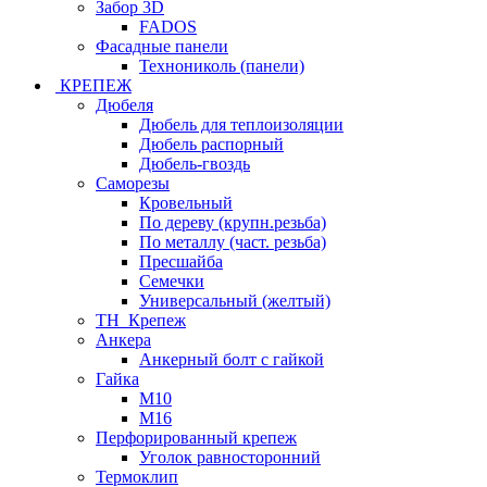
Забор 3D
FADOS
Фасадные панели
Технониколь (панели)
КРЕПЕЖ
Дюбеля
Дюбель для теплоизоляции
Дюбель распорный
Дюбель-гвоздь
Саморезы
Кровельный
По дереву (крупн.резьба)
По металлу (част. резьба)
Пресшайба
Семечки
Универсальный (желтый)
ТН_Крепеж
Анкера
Анкерный болт с гайкой
Гайка
М10
М16
Перфорированный крепеж
Уголок равносторонний
Термоклип