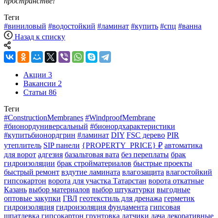
пространстве!
Теги
#виниловый
#водостойкий
#ламинат
#купить
#спц
#ванна
Назад к списку
Акции
3
Вакансии
2
Статьи
86
Теги
#ConstructionMembranes
#WindproofMembrane
#бионордуниверсальный
#бионордхарактеристики
#купитьбионордгрин
#ламинат
DIY
FSC дерево
PIR
утеплитель
SIP панели
{PROPERTY_PRICE} ₽
автоматика
для ворот
адгезия
базальтовая вата
без переплаты
брак
гидроизоляции
брак стройматериалов
быстрые проекты
быстрый ремонт
вздутие ламината
влагозащита
влагостойкий
гипсокартон
ворота для участка Татарстан
ворота откатные
Казань
выбор материалов
выбор штукатурки
выгодные
оптовые закупки
ГВЛ
геотекстиль для дренажа
герметик
гидроизоляция
гидроизоляция фундамента
гипсовая
шпатлевка
гипсокартон
грунтовка
датчики
дача
декоративные