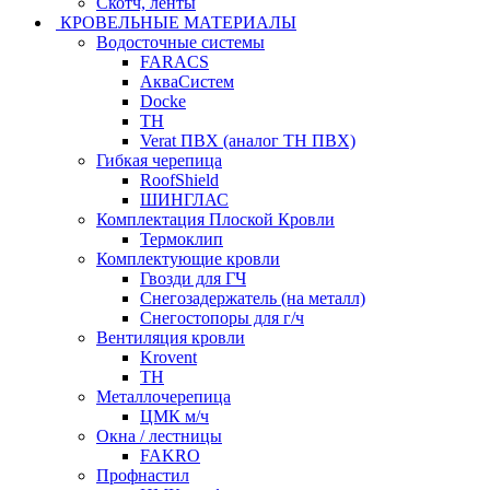
Скотч, ленты
КРОВЕЛЬНЫЕ МАТЕРИАЛЫ
Водосточные системы
FARACS
АкваСистем
Docke
ТН
Verat ПВХ (аналог ТН ПВХ)
Гибкая черепица
RoofShield
ШИНГЛАС
Комплектация Плоской Кровли
Термоклип
Комплектующие кровли
Гвозди для ГЧ
Снегозадержатель (на металл)
Снегостопоры для г/ч
Вентиляция кровли
Krovent
ТН
Металлочерепица
ЦМК м/ч
Окна / лестницы
FAKRO
Профнастил