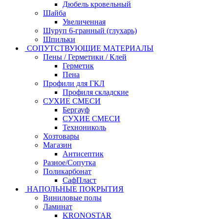
Дюбель кровельный
Шайба
Увеличенная
Шуруп 6-гранный (глухарь)
Шпильки
СОПУТСТВУЮЩИЕ МАТЕРИАЛЫ
Пены / Герметики / Клей
Герметик
Пена
Профили для ГКЛ
Профиля складские
СУХИЕ СМЕСИ
Бергауф
СУХИЕ СМЕСИ
Технониколь
Хозтовары
Магазин
Антисептик
Разное/Сопутка
Поликарбонат
СафПласт
НАПОЛЬНЫЕ ПОКРЫТИЯ
Виниловые полы
Ламинат
KRONOSTAR