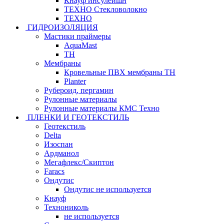
Кнауф инсулейшн
ТЕХНО Стекловолокно
ТЕХНО
ГИДРОИЗОЛЯЦИЯ
Мастики праймеры
AquaMast
ТН
Мембраны
Кровельные ПВХ мембраны ТН
Planter
Рубероид, пергамин
Рулонные материалы
Рулонные материалы КМС Техно
ПЛЕНКИ И ГЕОТЕКСТИЛЬ
Геотекстиль
Delta
Изоспан
Ардманол
Мегафлекс/Скиптон
Faracs
Ондутис
Ондутис не используется
Кнауф
Технониколь
не используется