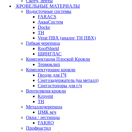
Скотч, ленты
КРОВЕЛЬНЫЕ МАТЕРИАЛЫ
Водосточные системы
FARACS
АкваСистем
Docke
ТН
Verat ПВХ (аналог ТН ПВХ)
Гибкая черепица
RoofShield
ШИНГЛАС
Комплектация Плоской Кровли
Термоклип
Комплектующие кровли
Гвозди для ГЧ
Снегозадержатель (на металл)
Снегостопоры для г/ч
Вентиляция кровли
Krovent
ТН
Металлочерепица
ЦМК м/ч
Окна / лестницы
FAKRO
Профнастил