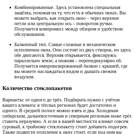
Комбинированные. Здесь установлена специальная
защёлка, похожая на ту, что есть в обычных окнах. Вы
можете выбрать, как открыть окно – через верхние
петли или центральную ось – поворотом ручки.
Получается компромисс между обзором и удобством
обслуживания.
Балконный тип. Самые сложные в механическом
исполнении окна. Они состоят из двух створок, но здесь
обе двигаются. Верхняя открывается, фиксируясь
параллельно земле, а нижняя – перпендикулярно ей.
Получается импровизированный балкон с крышей, где
вы можете наслаждаться видом и дышать свежим
воздухом.
Количество стеклопакетов
Варианты: от одного до трёх. Подбирать нужно с учётом
вашего климата: в тёплых регионах будет достаточно и
одного. В средней полосе можно взять и два. Холодным
сибирским, дальневосточным и северным регионам ниже трёх
ставить неразумно. А если в вашей местности климат совсем
суровый, к тройному стеклопакету стоит добавить подогрев.
Также подвести отопление к окну стоит, если под ним вы