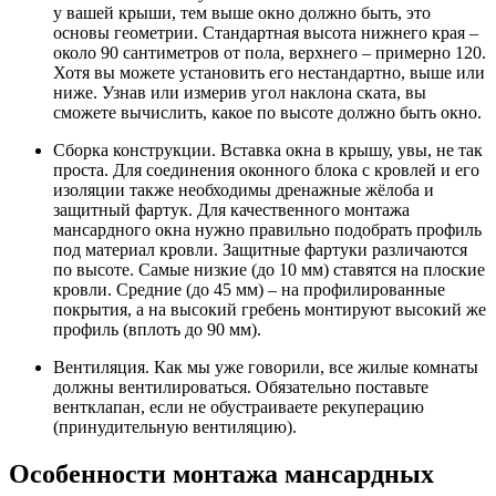
у вашей крыши, тем выше окно должно быть, это
основы геометрии. Стандартная высота нижнего края –
около 90 сантиметров от пола, верхнего – примерно 120.
Хотя вы можете установить его нестандартно, выше или
ниже. Узнав или измерив угол наклона ската, вы
сможете вычислить, какое по высоте должно быть окно.
Сборка конструкции. Вставка окна в крышу, увы, не так
проста. Для соединения оконного блока с кровлей и его
изоляции также необходимы дренажные жёлоба и
защитный фартук. Для качественного монтажа
мансардного окна нужно правильно подобрать профиль
под материал кровли. Защитные фартуки различаются
по высоте. Самые низкие (до 10 мм) ставятся на плоские
кровли. Средние (до 45 мм) – на профилированные
покрытия, а на высокий гребень монтируют высокий же
профиль (вплоть до 90 мм).
Вентиляция. Как мы уже говорили, все жилые комнаты
должны вентилироваться. Обязательно поставьте
вентклапан, если не обустраиваете рекуперацию
(принудительную вентиляцию).
Особенности монтажа мансардных