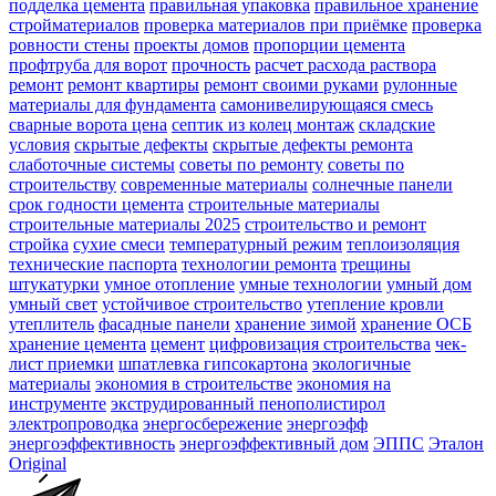
подделка цемента
правильная упаковка
правильное хранение
стройматериалов
проверка материалов при приёмке
проверка
ровности стены
проекты домов
пропорции цемента
профтруба для ворот
прочность
расчет расхода раствора
ремонт
ремонт квартиры
ремонт своими руками
рулонные
материалы для фундамента
самонивелирующаяся смесь
сварные ворота цена
септик из колец монтаж
складские
условия
скрытые дефекты
скрытые дефекты ремонта
слаботочные системы
советы по ремонту
советы по
строительству
современные материалы
солнечные панели
срок годности цемента
строительные материалы
строительные материалы 2025
строительство и ремонт
стройка
сухие смеси
температурный режим
теплоизоляция
технические паспорта
технологии ремонта
трещины
штукатурки
умное отопление
умные технологии
умный дом
умный свет
устойчивое строительство
утепление кровли
утеплитель
фасадные панели
хранение зимой
хранение ОСБ
хранение цемента
цемент
цифровизация строительства
чек-
лист приемки
шпатлевка гипсокартона
экологичные
материалы
экономия в строительстве
экономия на
инструменте
экструдированный пенополистирол
электропроводка
энергосбережение
энергоэфф
энергоэффективность
энергоэффективный дом
ЭППС
Эталон
Original