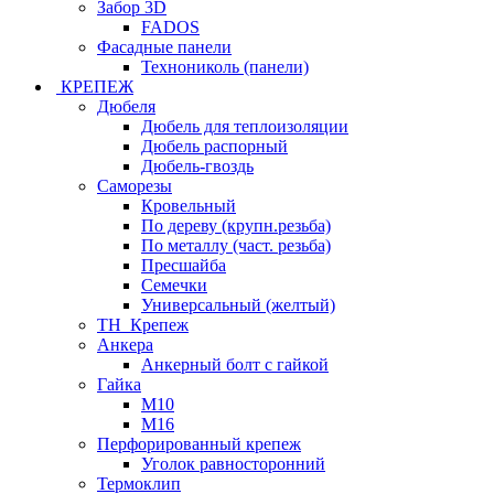
Забор 3D
FADOS
Фасадные панели
Технониколь (панели)
КРЕПЕЖ
Дюбеля
Дюбель для теплоизоляции
Дюбель распорный
Дюбель-гвоздь
Саморезы
Кровельный
По дереву (крупн.резьба)
По металлу (част. резьба)
Пресшайба
Семечки
Универсальный (желтый)
ТН_Крепеж
Анкера
Анкерный болт с гайкой
Гайка
М10
М16
Перфорированный крепеж
Уголок равносторонний
Термоклип