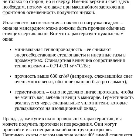
не только со сторон, но и сверху. Именно верхний свет здесь
необходим, потому что даже при масштабном застеклении
фронтонов освещённость получится низкой.
Из-за своего расположения – наклон и нагрузка осадков –
окна на мансардном этаже должны быть прочнее обычных,
стоящих вертикально. Вот что характеризует нужные нам
окна:
минимальная теплопроводность – её снижают
энергосберегающие стеклопакеты и инертные газы в
промежутках. Стандартная величина сопротивления
теплопередачи – 0,71-0,91 м²×°C/Вт;
прочность выше 630 кг/м² (например, слежавшийся снег
очень много весит, обычное окно он быстро сломает);
герметичность – окно не должно нигде протекать, чтобы
не мочить вас, мебель и вещи в мансарде. Герметичность
реализуется через специальные уплотнители, которые
укладываются на изоляционный оклад.
Правда, даже купив окно правильных характеристик, вы
можете получить протечки и повреждения. Они могут
произойти из-за неправильной конструкции крыши.
Например, скаты с углом наклона менее 40° зимой становятся