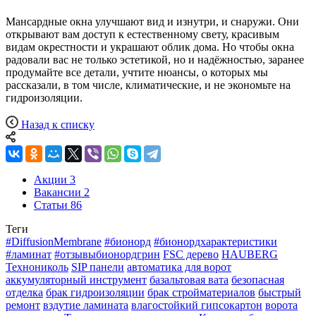
Мансардные окна улучшают вид и изнутри, и снаружи. Они
открывают вам доступ к естественному свету, красивым
видам окрестности и украшают облик дома. Но чтобы окна
радовали вас не только эстетикой, но и надёжностью, заранее
продумайте все детали, учтите нюансы, о которых мы
рассказали, в том числе, климатические, и не экономьте на
гидроизоляции.
Назад к списку
Акции
3
Вакансии
2
Статьи
86
Теги
#DiffusionMembrane
#бионорд
#бионордхарактеристики
#ламинат
#отзывыбионордгрин
FSC дерево
HAUBERG
Технониколь
SIP панели
автоматика для ворот
аккумуляторный инструмент
базальтовая вата
безопасная
отделка
брак гидроизоляции
брак стройматериалов
быстрый
ремонт
вздутие ламината
влагостойкий гипсокартон
ворота