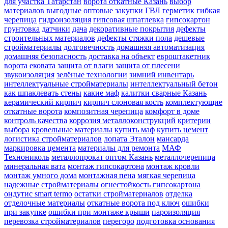
для участка Татарстан
ворота откатные Казань
выбор
материалов
выгодные оптовые закупки
ГВЛ
герметик
гибкая
черепица
гидроизоляция
гипсовая шпатлевка
гипсокартон
грунтовка
датчики
дача
декоративные покрытия
дефекты
строительных материалов
дефекты стяжки пола
дешевые
стройматериалы
долговечность
домашняя автоматизация
домашняя безопасность
доставка на объект
евроштакетник
ворота
ековата
защита от влаги
защита от плесени
звукоизоляция
зелёные технологии
зимний инвентарь
интеллектуальные стройматериалы
интеллектуальный бетон
как шпаклевать стены
какие маф
калитки сварные Казань
керамический кирпич
кирпич слоновая кость
комплектующие
откатные ворота
композитная черепица
комфорт в доме
контроль качества
коррозия металлоконструкций
критерии
выбора
кровельные материалы
купить маф
купить цемент
логистика стройматериалов
лопата Эталон
мансарда
маркировка цемента
материалы для ремонта
МАФ
Технониколь
металлопрокат оптом Казань
металлочерепица
минеральная вата
монтаж гипсокартона
монтаж кровли
монтаж умного дома
монтажная пена
мягкая черепица
надежные стройматериалы
огнестойкость гипсокартона
ондутис smart termo
остатки стройматериалов
отделка
отделочные материалы
откатные ворота под ключ
ошибки
при закупке
ошибки при монтаже крыши
пароизоляция
перевозка стройматериалов
перегоро
подготовка основания