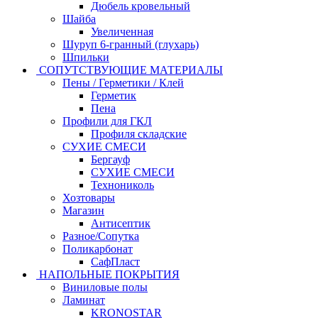
Дюбель кровельный
Шайба
Увеличенная
Шуруп 6-гранный (глухарь)
Шпильки
СОПУТСТВУЮЩИЕ МАТЕРИАЛЫ
Пены / Герметики / Клей
Герметик
Пена
Профили для ГКЛ
Профиля складские
СУХИЕ СМЕСИ
Бергауф
СУХИЕ СМЕСИ
Технониколь
Хозтовары
Магазин
Антисептик
Разное/Сопутка
Поликарбонат
СафПласт
НАПОЛЬНЫЕ ПОКРЫТИЯ
Виниловые полы
Ламинат
KRONOSTAR