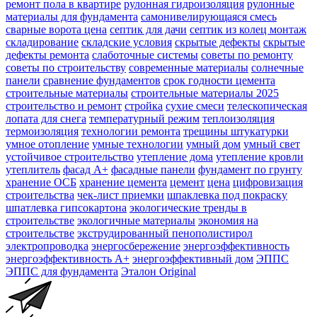
ремонт пола в квартире
рулонная гидроизоляция
рулонные
материалы для фундамента
самонивелирующаяся смесь
сварные ворота цена
септик для дачи
септик из колец монтаж
складирование
складские условия
скрытые дефекты
скрытые
дефекты ремонта
слаботочные системы
советы по ремонту
советы по строительству
современные материалы
солнечные
панели
сравнение фундаментов
срок годности цемента
строительные материалы
строительные материалы 2025
строительство и ремонт
стройка
сухие смеси
телескопическая
лопата для снега
температурный режим
теплоизоляция
термоизоляция
технологии ремонта
трещины штукатурки
умное отопление
умные технологии
умный дом
умный свет
устойчивое строительство
утепление дома
утепление кровли
утеплитель
фасад А+
фасадные панели
фундамент по грунту
хранение ОСБ
хранение цемента
цемент
цена
цифровизация
строительства
чек-лист приемки
шпаклевка под покраску
шпатлевка гипсокартона
экологические тренды в
строительстве
экологичные материалы
экономия на
строительстве
экструдированный пенополистирол
электропроводка
энергосбережение
энергоэффективность
энергоэффективность А+
энергоэффективный дом
ЭППС
ЭППС для фундамента
Эталон Original