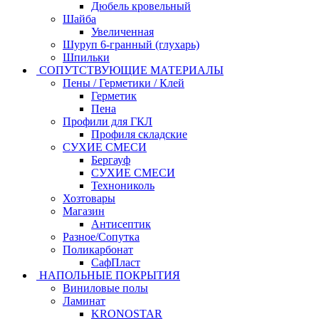
Дюбель кровельный
Шайба
Увеличенная
Шуруп 6-гранный (глухарь)
Шпильки
СОПУТСТВУЮЩИЕ МАТЕРИАЛЫ
Пены / Герметики / Клей
Герметик
Пена
Профили для ГКЛ
Профиля складские
СУХИЕ СМЕСИ
Бергауф
СУХИЕ СМЕСИ
Технониколь
Хозтовары
Магазин
Антисептик
Разное/Сопутка
Поликарбонат
СафПласт
НАПОЛЬНЫЕ ПОКРЫТИЯ
Виниловые полы
Ламинат
KRONOSTAR