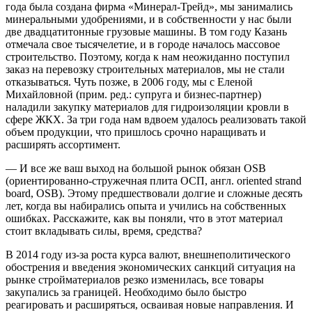
года была создана фирма «Минерал-Трейд», мы занимались
минеральными удобрениями, и в собственности у нас были
две двадцатитонные грузовые машины. В том году Казань
отмечала свое тысячелетие, и в городе началось массовое
строительство. Поэтому, когда к нам неожиданно поступил
заказ на перевозку строительных материалов, мы не стали
отказываться. Чуть позже, в 2006 году, мы с Еленой
Михайловной (прим. ред.: супруга и бизнес-партнер)
наладили закупку материалов для гидроизоляции кровли в
сфере ЖКХ. За три года нам вдвоем удалось реализовать такой
объем продукции, что пришлось срочно наращивать и
расширять ассортимент.
— И все же ваш выход на большой рынок обязан OSB
(ориентированно-стружечная плита ОСП, англ. oriented strand
board, OSB). Этому предшествовали долгие и сложные десять
лет, когда вы набирались опыта и учились на собственных
ошибках. Расскажите, как вы поняли, что в этот материал
стоит вкладывать силы, время, средства?
В 2014 году из-за роста курса валют, внешнеполитического
обострения и введения экономических санкций ситуация на
рынке стройматериалов резко изменилась, все товары
закупались за границей. Необходимо было быстро
реагировать и расширяться, осваивая новые направления. И