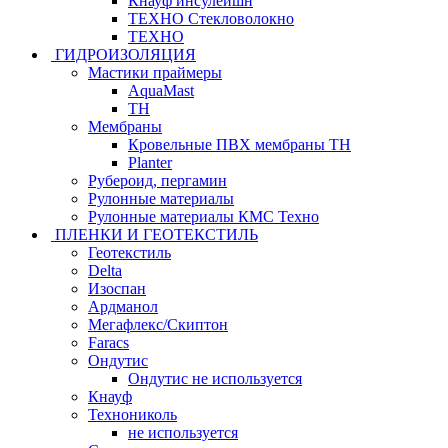
Кнауф инсулейшн
ТЕХНО Стекловолокно
ТЕХНО
ГИДРОИЗОЛЯЦИЯ
Мастики праймеры
AquaMast
ТН
Мембраны
Кровельные ПВХ мембраны ТН
Planter
Рубероид, пергамин
Рулонные материалы
Рулонные материалы КМС Техно
ПЛЕНКИ И ГЕОТЕКСТИЛЬ
Геотекстиль
Delta
Изоспан
Ардманол
Мегафлекс/Скиптон
Faracs
Ондутис
Ондутис не используется
Кнауф
Технониколь
не используется