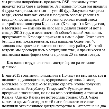
мы решили попробовать продавать OSB, поскольку этот
продукт тогда был в дефиците. За первые полгода мы продали
4 фуры материала, осенью — уже 40 фур. Закупали материал
везде, чтобы показать объем и получить особые условия у
ведущих поставщиков. В то время строился новый завод
австрийского концерна Кроноспан (Kronospan) в Белоруссии,
в Могилеве, — именно на него мы и делали ставку. И вот в
январе 2015 года, в десятилетний юбилей нашей компании,
представители Kronospan приехали к нам в офис. Этот визит
был для нас показательным, ведь владелец более чем 40
заводов сам приехал и высоко оценил нашу работу. На этой
встрече мы договорились о сотрудничестве, и практически за
два месяца наша фирма смогла принять 20 вагонов товара.
— Как ваше сотрудничество с австрийцами развивалось
дальше?
В мае 2015 года меня пригласили в Польшу на выставку, где я
подошел к руководителю, курировавшему новый завод в
Могилеве, и спросил: «Что нужно сделать, чтобы получить
эксклюзив на Республику Татарстан?» Руководитель
предложил эксклюзив, но не на всю республику, а только на
Казань. Однако Казань не потребляла столько OSB. Через
какое-то время благодаря моей настойчивости все-таки
получили эксклюзивное дистрибуторство в Татарстане на два