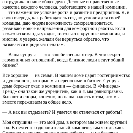
сотрудника в наше общее дело. Деловые и нравственные
качества каждого человека, работающего в нашей компании,
— это важнейшее условие роста и развития предприятия. Я, в
свою очередь, как работодатель создаю условия для своей
команды, даю людям возможность самореализоваться,
развиваю новые направления для комфортной работы. Если
кто-то из команды уходит, то только в крупные компании, и
многие, я уверен, желали бы вернуться обратно, что
называется к родным пенатам.
— Ваша супруга — это ваш бизнес-партнер. В чем секрет
гармоничных отношений, когда близкие люди ведут общий
бизнес?
Все хорошее — из семьи. В нашем доме царят гостеприимство
и душевность, которые мы переносими в бизнес. Супруга
дома бережет очаг, в компании — финансы. В «Минерал-
Трейд» она такой же учредитель, как и я, мы равноправны.
Бывают и споры, конечно, но наша радость в том, что мы
вместе переживаем за общее дело.
— А как вы отдыхаете? И удается ли отвлечься от работы?
Моя отдушина — это мой дом, в котором мы живем круглый
год. В нем есть оздоровительный комплекс, там я отдыхаю.
Стараюсь выделить время после работы — и на беговую