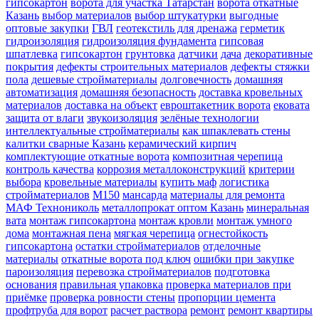
гипсокартон
ворота для участка Татарстан
ворота откатные
Казань
выбор материалов
выбор штукатурки
выгодные
оптовые закупки
ГВЛ
геотекстиль для дренажа
герметик
гидроизоляция
гидроизоляция фундамента
гипсовая
шпатлевка
гипсокартон
грунтовка
датчики
дача
декоративные
покрытия
дефекты строительных материалов
дефекты стяжки
пола
дешевые стройматериалы
долговечность
домашняя
автоматизация
домашняя безопасность
доставка кровельных
материалов
доставка на объект
евроштакетник ворота
ековата
защита от влаги
звукоизоляция
зелёные технологии
интеллектуальные стройматериалы
как шпаклевать стены
калитки сварные Казань
керамический кирпич
комплектующие откатные ворота
композитная черепица
контроль качества
коррозия металлоконструкций
критерии
выбора
кровельные материалы
купить маф
логистика
стройматериалов
М150
мансарда
материалы для ремонта
МАФ Технониколь
металлопрокат оптом Казань
минеральная
вата
монтаж гипсокартона
монтаж кровли
монтаж умного
дома
монтажная пена
мягкая черепица
огнестойкость
гипсокартона
остатки стройматериалов
отделочные
материалы
откатные ворота под ключ
ошибки при закупке
пароизоляция
перевозка стройматериалов
подготовка
основания
правильная упаковка
проверка материалов при
приёмке
проверка ровности стены
пропорции цемента
профтруба для ворот
расчет раствора
ремонт
ремонт квартиры