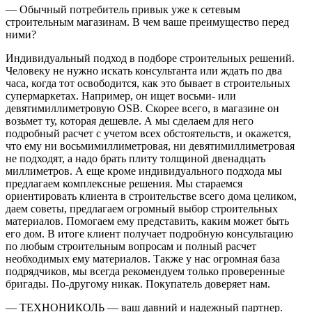
— Обычный потребитель привык уже к сетевым
строительным магазинам. В чем ваше преимущество перед
ними?
Индивидуальный подход в подборе строительных решений.
Человеку не нужно искать консультанта или ждать по два
часа, когда тот освободится, как это бывает в строительных
супермаркетах. Например, он ищет восьми- или
девятимиллиметровую OSB. Скорее всего, в магазине он
возьмет ту, которая дешевле. А мы сделаем для него
подробный расчет с учетом всех обстоятельств, и окажется,
что ему ни восьмимиллиметровая, ни девятимиллиметровая
не подходят, а надо брать плиту толщиной двенадцать
миллиметров. А еще кроме индивидуального подхода мы
предлагаем комплексные решения. Мы стараемся
ориентировать клиента в строительстве всего дома целиком,
даем советы, предлагаем огромный выбор строительных
материалов. Помогаем ему представить, каким может быть
его дом. В итоге клиент получает подробную консультацию
по любым строительным вопросам и полный расчет
необходимых ему материалов. Также у нас огромная база
подрядчиков, мы всегда рекомендуем только проверенные
бригады. По-другому никак. Покупатель доверяет нам.
— ТЕХНОНИКОЛЬ — ваш давний и надежный партнер.