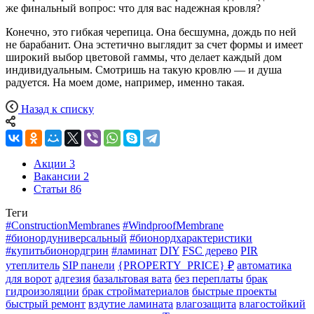
же финальный вопрос: что для вас надежная кровля?
Конечно, это гибкая черепица. Она бесшумна, дождь по ней
не барабанит. Она эстетично выглядит за счет формы и имеет
широкий выбор цветовой гаммы, что делает каждый дом
индивидуальным. Смотришь на такую кровлю — и душа
радуется. На моем доме, например, именно такая.
Назад к списку
Акции
3
Вакансии
2
Статьи
86
Теги
#ConstructionMembranes
#WindproofMembrane
#бионордуниверсальный
#бионордхарактеристики
#купитьбионордгрин
#ламинат
DIY
FSC дерево
PIR
утеплитель
SIP панели
{PROPERTY_PRICE} ₽
автоматика
для ворот
адгезия
базальтовая вата
без переплаты
брак
гидроизоляции
брак стройматериалов
быстрые проекты
быстрый ремонт
вздутие ламината
влагозащита
влагостойкий