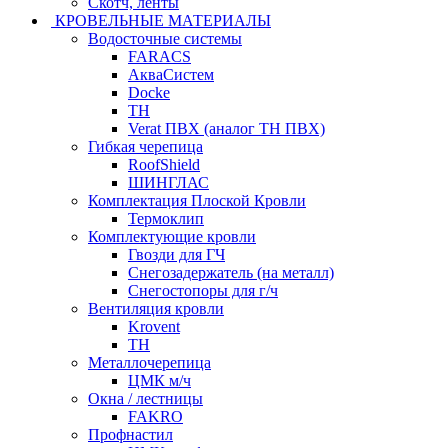
Скотч, ленты
КРОВЕЛЬНЫЕ МАТЕРИАЛЫ
Водосточные системы
FARACS
АкваСистем
Docke
ТН
Verat ПВХ (аналог ТН ПВХ)
Гибкая черепица
RoofShield
ШИНГЛАС
Комплектация Плоской Кровли
Термоклип
Комплектующие кровли
Гвозди для ГЧ
Снегозадержатель (на металл)
Снегостопоры для г/ч
Вентиляция кровли
Krovent
ТН
Металлочерепица
ЦМК м/ч
Окна / лестницы
FAKRO
Профнастил