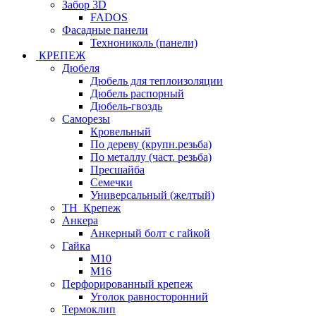
Забор 3D
FADOS
Фасадные панели
Технониколь (панели)
КРЕПЕЖ
Дюбеля
Дюбель для теплоизоляции
Дюбель распорный
Дюбель-гвоздь
Саморезы
Кровельный
По дереву (крупн.резьба)
По металлу (част. резьба)
Пресшайба
Семечки
Универсальный (желтый)
ТН_Крепеж
Анкера
Анкерный болт с гайкой
Гайка
М10
М16
Перфорированный крепеж
Уголок равносторонний
Термоклип