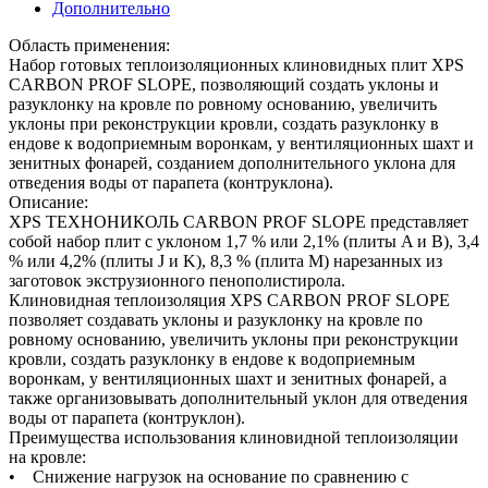
Дополнительно
Область применения:
Набор готовых теплоизоляционных клиновидных плит XPS
CARBON PROF SLOPE, позволяющий создать уклоны и
разуклонку на кровле по ровному основанию, увеличить
уклоны при реконструкции кровли, создать разуклонку в
ендове к водоприемным воронкам, у вентиляционных шахт и
зенитных фонарей, созданием дополнительного уклона для
отведения воды от парапета (контруклона).
Описание:
XPS ТЕХНОНИКОЛЬ CARBON PROF SLOPE представляет
собой набор плит с уклоном 1,7 % или 2,1% (плиты A и В), 3,4
% или 4,2% (плиты J и K), 8,3 % (плита М) нарезанных из
заготовок экструзионного пенополистирола.
Клиновидная теплоизоляция XPS CARBON PROF SLOPE
позволяет создавать уклоны и разуклонку на кровле по
ровному основанию, увеличить уклоны при реконструкции
кровли, создать разуклонку в ендове к водоприемным
воронкам, у вентиляционных шахт и зенитных фонарей, а
также организовывать дополнительный уклон для отведения
воды от парапета (контруклон).
Преимущества использования клиновидной теплоизоляции
на кровле:
• Снижение нагрузок на основание по сравнению с