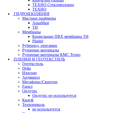
Кнауф инсулейшн
ТЕХНО Стекловолокно
ТЕХНО
ГИДРОИЗОЛЯЦИЯ
Мастики праймеры
AquaMast
ТН
Мембраны
Кровельные ПВХ мембраны ТН
Planter
Рубероид, пергамин
Рулонные материалы
Рулонные материалы КМС Техно
ПЛЕНКИ И ГЕОТЕКСТИЛЬ
Геотекстиль
Delta
Изоспан
Ардманол
Мегафлекс/Скиптон
Faracs
Ондутис
Ондутис не используется
Кнауф
Технониколь
не используется