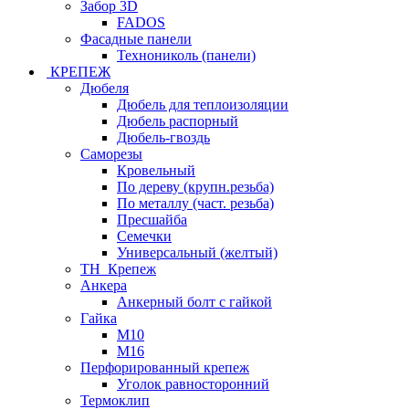
Забор 3D
FADOS
Фасадные панели
Технониколь (панели)
КРЕПЕЖ
Дюбеля
Дюбель для теплоизоляции
Дюбель распорный
Дюбель-гвоздь
Саморезы
Кровельный
По дереву (крупн.резьба)
По металлу (част. резьба)
Пресшайба
Семечки
Универсальный (желтый)
ТН_Крепеж
Анкера
Анкерный болт с гайкой
Гайка
М10
М16
Перфорированный крепеж
Уголок равносторонний
Термоклип