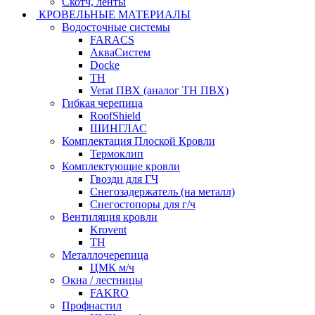
Скотч, ленты
КРОВЕЛЬНЫЕ МАТЕРИАЛЫ
Водосточные системы
FARACS
АкваСистем
Docke
ТН
Verat ПВХ (аналог ТН ПВХ)
Гибкая черепица
RoofShield
ШИНГЛАС
Комплектация Плоской Кровли
Термоклип
Комплектующие кровли
Гвозди для ГЧ
Снегозадержатель (на металл)
Снегостопоры для г/ч
Вентиляция кровли
Krovent
ТН
Металлочерепица
ЦМК м/ч
Окна / лестницы
FAKRO
Профнастил