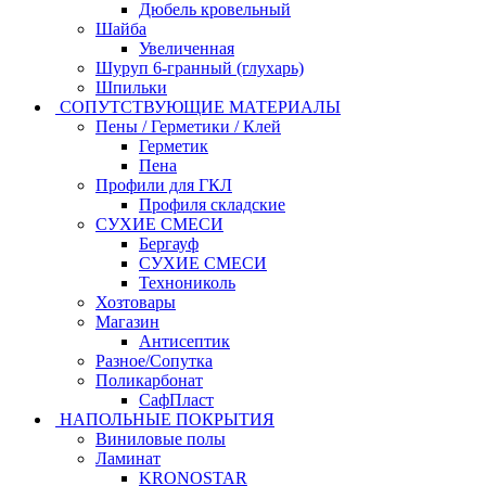
Дюбель кровельный
Шайба
Увеличенная
Шуруп 6-гранный (глухарь)
Шпильки
СОПУТСТВУЮЩИЕ МАТЕРИАЛЫ
Пены / Герметики / Клей
Герметик
Пена
Профили для ГКЛ
Профиля складские
СУХИЕ СМЕСИ
Бергауф
СУХИЕ СМЕСИ
Технониколь
Хозтовары
Магазин
Антисептик
Разное/Сопутка
Поликарбонат
СафПласт
НАПОЛЬНЫЕ ПОКРЫТИЯ
Виниловые полы
Ламинат
KRONOSTAR