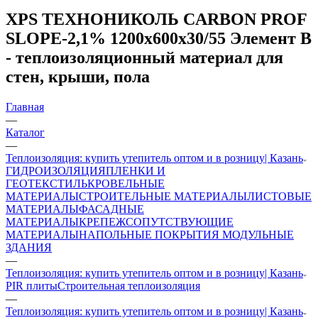
XPS ТЕХНОНИКОЛЬ CARBON PROF
SLOPE-2,1% 1200x600x30/55 Элемент В
- теплоизоляционный материал для
стен, крыши, пола
Главная
—
Каталог
—
Теплоизоляция: купить утепитель оптом и в розницу| Казань
ГИДРОИЗОЛЯЦИЯ
ПЛЕНКИ И
ГЕОТЕКСТИЛЬ
КРОВЕЛЬНЫЕ
МАТЕРИАЛЫ
СТРОИТЕЛЬНЫЕ МАТЕРИАЛЫ
ЛИСТОВЫЕ
МАТЕРИАЛЫ
ФАСАДНЫЕ
МАТЕРИАЛЫ
КРЕПЕЖ
СОПУТСТВУЮЩИЕ
МАТЕРИАЛЫ
НАПОЛЬНЫЕ ПОКРЫТИЯ
МОДУЛЬНЫЕ
ЗДАНИЯ
—
Теплоизоляция: купить утепитель оптом и в розницу| Казань
PIR плиты
Строительная теплоизоляция
—
Теплоизоляция: купить утепитель оптом и в розницу| Казань