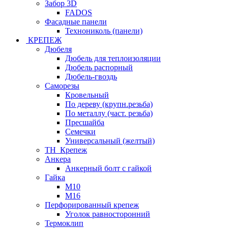
Забор 3D
FADOS
Фасадные панели
Технониколь (панели)
КРЕПЕЖ
Дюбеля
Дюбель для теплоизоляции
Дюбель распорный
Дюбель-гвоздь
Саморезы
Кровельный
По дереву (крупн.резьба)
По металлу (част. резьба)
Пресшайба
Семечки
Универсальный (желтый)
ТН_Крепеж
Анкера
Анкерный болт с гайкой
Гайка
М10
М16
Перфорированный крепеж
Уголок равносторонний
Термоклип