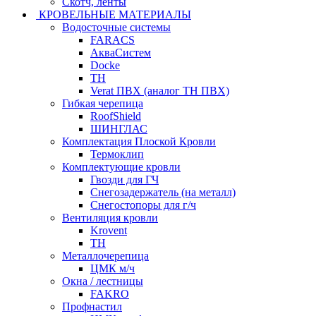
Скотч, ленты
КРОВЕЛЬНЫЕ МАТЕРИАЛЫ
Водосточные системы
FARACS
АкваСистем
Docke
ТН
Verat ПВХ (аналог ТН ПВХ)
Гибкая черепица
RoofShield
ШИНГЛАС
Комплектация Плоской Кровли
Термоклип
Комплектующие кровли
Гвозди для ГЧ
Снегозадержатель (на металл)
Снегостопоры для г/ч
Вентиляция кровли
Krovent
ТН
Металлочерепица
ЦМК м/ч
Окна / лестницы
FAKRO
Профнастил