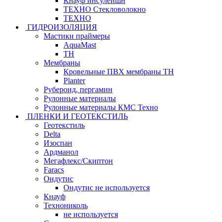
Кнауф инсулейшн
ТЕХНО Стекловолокно
ТЕХНО
ГИДРОИЗОЛЯЦИЯ
Мастики праймеры
AquaMast
ТН
Мембраны
Кровельные ПВХ мембраны ТН
Planter
Рубероид, пергамин
Рулонные материалы
Рулонные материалы КМС Техно
ПЛЕНКИ И ГЕОТЕКСТИЛЬ
Геотекстиль
Delta
Изоспан
Ардманол
Мегафлекс/Скиптон
Faracs
Ондутис
Ондутис не используется
Кнауф
Технониколь
не используется