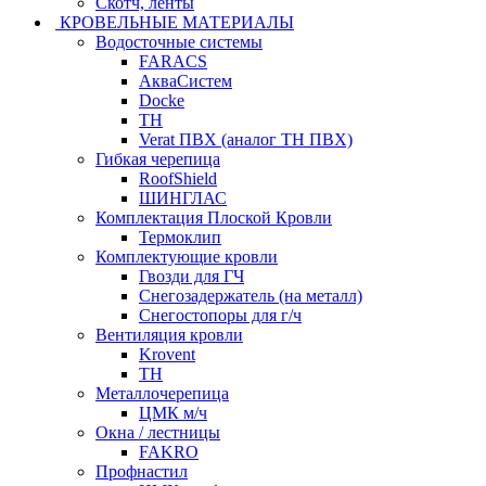
Скотч, ленты
КРОВЕЛЬНЫЕ МАТЕРИАЛЫ
Водосточные системы
FARACS
АкваСистем
Docke
ТН
Verat ПВХ (аналог ТН ПВХ)
Гибкая черепица
RoofShield
ШИНГЛАС
Комплектация Плоской Кровли
Термоклип
Комплектующие кровли
Гвозди для ГЧ
Снегозадержатель (на металл)
Снегостопоры для г/ч
Вентиляция кровли
Krovent
ТН
Металлочерепица
ЦМК м/ч
Окна / лестницы
FAKRO
Профнастил