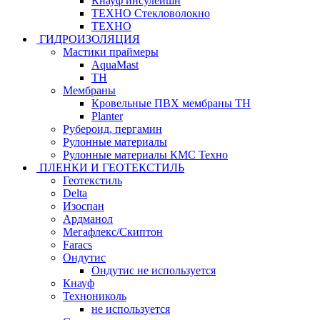
Кнауф инсулейшн
ТЕХНО Стекловолокно
ТЕХНО
ГИДРОИЗОЛЯЦИЯ
Мастики праймеры
AquaMast
ТН
Мембраны
Кровельные ПВХ мембраны ТН
Planter
Рубероид, пергамин
Рулонные материалы
Рулонные материалы КМС Техно
ПЛЕНКИ И ГЕОТЕКСТИЛЬ
Геотекстиль
Delta
Изоспан
Ардманол
Мегафлекс/Скиптон
Faracs
Ондутис
Ондутис не используется
Кнауф
Технониколь
не используется