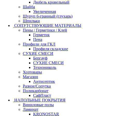
Дюбель кровельный
Шайба
Увеличенная
Шуруп 6-гранный (глухарь)
Шпильки
СОПУТСТВУЮЩИЕ МАТЕРИАЛЫ
Пены / Герметики / Клей
Герметик
Пена
Профили для ГКЛ
Профиля складские
СУХИЕ СМЕСИ
Бергауф
СУХИЕ СМЕСИ
Технониколь
Хозтовары
Магазин
Антисептик
Разное/Сопутка
Поликарбонат
СафПласт
НАПОЛЬНЫЕ ПОКРЫТИЯ
Виниловые полы
Ламинат
KRONOSTAR