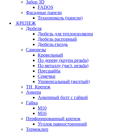
Забор 3D
FADOS
Фасадные панели
Технониколь (панели)
КРЕПЕЖ
Дюбеля
Дюбель для теплоизоляции
Дюбель распорный
Дюбель-гвоздь
Саморезы
Кровельный
По дереву (крупн.резьба)
По металлу (част. резьба)
Пресшайба
Семечки
Универсальный (желтый)
ТН_Крепеж
Анкера
Анкерный болт с гайкой
Гайка
М10
М16
Перфорированный крепеж
Уголок равносторонний
Термоклип