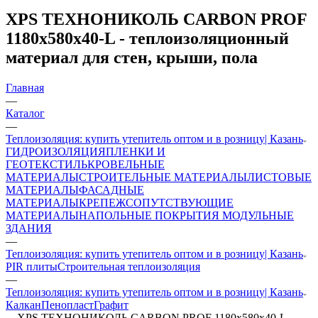
XPS ТЕХНОНИКОЛЬ CARBON PROF
1180х580х40-L - теплоизоляционный
материал для стен, крыши, пола
Главная
—
Каталог
—
Теплоизоляция: купить утепитель оптом и в розницу| Казань
ГИДРОИЗОЛЯЦИЯ
ПЛЕНКИ И
ГЕОТЕКСТИЛЬ
КРОВЕЛЬНЫЕ
МАТЕРИАЛЫ
СТРОИТЕЛЬНЫЕ МАТЕРИАЛЫ
ЛИСТОВЫЕ
МАТЕРИАЛЫ
ФАСАДНЫЕ
МАТЕРИАЛЫ
КРЕПЕЖ
СОПУТСТВУЮЩИЕ
МАТЕРИАЛЫ
НАПОЛЬНЫЕ ПОКРЫТИЯ
МОДУЛЬНЫЕ
ЗДАНИЯ
—
Теплоизоляция: купить утепитель оптом и в розницу| Казань
PIR плиты
Строительная теплоизоляция
—
Теплоизоляция: купить утепитель оптом и в розницу| Казань
Калкан
Пенопласт
Графит
—
XPS ТЕХНОНИКОЛЬ CARBON PROF 1180х580х40-L -