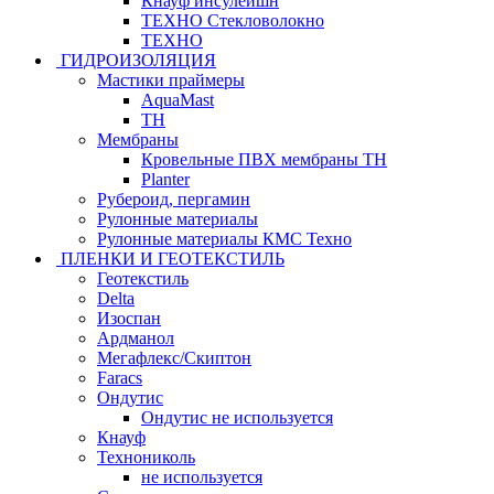
Кнауф инсулейшн
ТЕХНО Стекловолокно
ТЕХНО
ГИДРОИЗОЛЯЦИЯ
Мастики праймеры
AquaMast
ТН
Мембраны
Кровельные ПВХ мембраны ТН
Planter
Рубероид, пергамин
Рулонные материалы
Рулонные материалы КМС Техно
ПЛЕНКИ И ГЕОТЕКСТИЛЬ
Геотекстиль
Delta
Изоспан
Ардманол
Мегафлекс/Скиптон
Faracs
Ондутис
Ондутис не используется
Кнауф
Технониколь
не используется