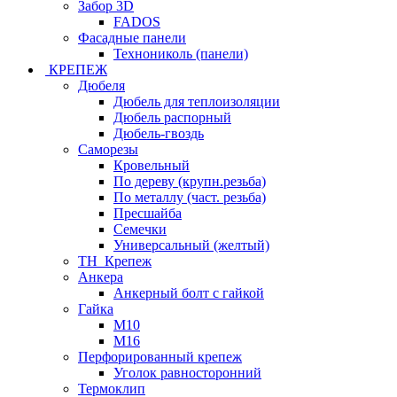
Забор 3D
FADOS
Фасадные панели
Технониколь (панели)
КРЕПЕЖ
Дюбеля
Дюбель для теплоизоляции
Дюбель распорный
Дюбель-гвоздь
Саморезы
Кровельный
По дереву (крупн.резьба)
По металлу (част. резьба)
Пресшайба
Семечки
Универсальный (желтый)
ТН_Крепеж
Анкера
Анкерный болт с гайкой
Гайка
М10
М16
Перфорированный крепеж
Уголок равносторонний
Термоклип