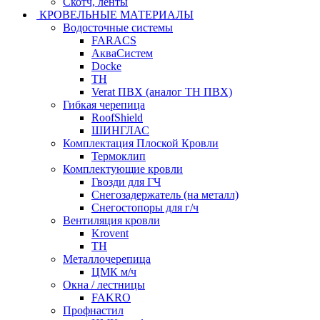
Скотч, ленты
КРОВЕЛЬНЫЕ МАТЕРИАЛЫ
Водосточные системы
FARACS
АкваСистем
Docke
ТН
Verat ПВХ (аналог ТН ПВХ)
Гибкая черепица
RoofShield
ШИНГЛАС
Комплектация Плоской Кровли
Термоклип
Комплектующие кровли
Гвозди для ГЧ
Снегозадержатель (на металл)
Снегостопоры для г/ч
Вентиляция кровли
Krovent
ТН
Металлочерепица
ЦМК м/ч
Окна / лестницы
FAKRO
Профнастил