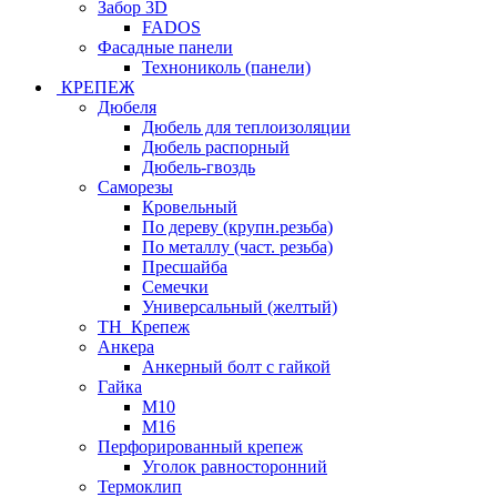
Забор 3D
FADOS
Фасадные панели
Технониколь (панели)
КРЕПЕЖ
Дюбеля
Дюбель для теплоизоляции
Дюбель распорный
Дюбель-гвоздь
Саморезы
Кровельный
По дереву (крупн.резьба)
По металлу (част. резьба)
Пресшайба
Семечки
Универсальный (желтый)
ТН_Крепеж
Анкера
Анкерный болт с гайкой
Гайка
М10
М16
Перфорированный крепеж
Уголок равносторонний
Термоклип