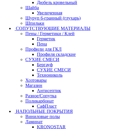
Дюбель кровельный
Шайба
Увеличенная
Шуруп 6-гранный (глухарь)
Шпильки
СОПУТСТВУЮЩИЕ МАТЕРИАЛЫ
Пены / Герметики / Клей
Герметик
Пена
Профили для ГКЛ
Профиля складские
СУХИЕ СМЕСИ
Бергауф
СУХИЕ СМЕСИ
Технониколь
Хозтовары
Магазин
Антисептик
Разное/Сопутка
Поликарбонат
СафПласт
НАПОЛЬНЫЕ ПОКРЫТИЯ
Виниловые полы
Ламинат
KRONOSTAR