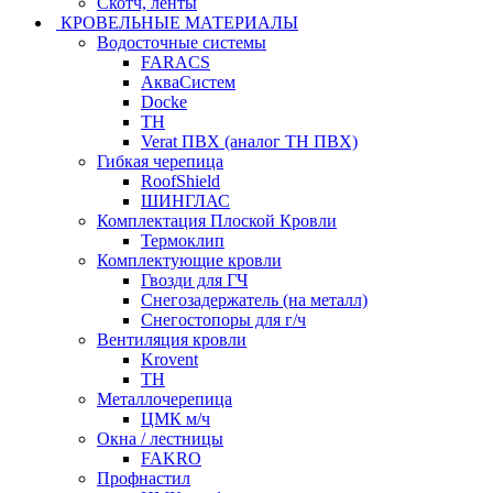
Скотч, ленты
КРОВЕЛЬНЫЕ МАТЕРИАЛЫ
Водосточные системы
FARACS
АкваСистем
Docke
ТН
Verat ПВХ (аналог ТН ПВХ)
Гибкая черепица
RoofShield
ШИНГЛАС
Комплектация Плоской Кровли
Термоклип
Комплектующие кровли
Гвозди для ГЧ
Снегозадержатель (на металл)
Снегостопоры для г/ч
Вентиляция кровли
Krovent
ТН
Металлочерепица
ЦМК м/ч
Окна / лестницы
FAKRO
Профнастил