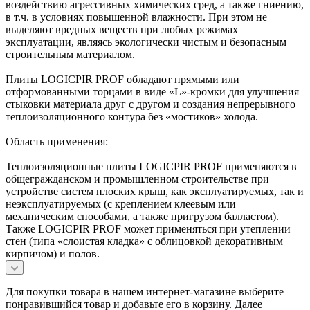
воздействию агрессивных химических сред, а также гниению,
в т.ч. в условиях повышенной влажности. При этом не
выделяют вредных веществ при любых режимах
эксплуатации, являясь экологически чистым и безопасным
строительным материалом.
Плиты LOGICPIR PROF обладают прямыми или
отформованными торцами в виде «L»-кромки для улучшения
стыковки материала друг с другом и создания непрерывного
теплоизоляционного контура без «мостиков» холода.
Область применения:
Теплоизоляционные плиты LOGICPIR PROF применяются в
общегражданском и промышленном строительстве при
устройстве систем плоских крыш, как эксплуатируемых, так и
неэксплуатируемых (с креплением клеевым или
механическим способами, а также пригрузом балластом).
Также LOGICPIR PROF может применяться при утеплении
стен (типа «слоистая кладка» с облицовкой декоративным
кирпичом) и полов.
Для покупки товара в нашем интернет-магазине выберите
понравившийся товар и добавьте его в корзину. Далее