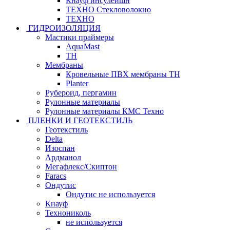
Кнауф инсулейшн
ТЕХНО Стекловолокно
ТЕХНО
ГИДРОИЗОЛЯЦИЯ
Мастики праймеры
AquaMast
ТН
Мембраны
Кровельные ПВХ мембраны ТН
Planter
Рубероид, пергамин
Рулонные материалы
Рулонные материалы КМС Техно
ПЛЕНКИ И ГЕОТЕКСТИЛЬ
Геотекстиль
Delta
Изоспан
Ардманол
Мегафлекс/Скиптон
Faracs
Ондутис
Ондутис не используется
Кнауф
Технониколь
не используется