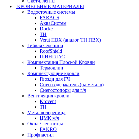
Скотч, ленты
КРОВЕЛЬНЫЕ МАТЕРИАЛЫ
Водосточные системы
FARACS
АкваСистем
Docke
ТН
Verat ПВХ (аналог ТН ПВХ)
Гибкая черепица
RoofShield
ШИНГЛАС
Комплектация Плоской Кровли
Термоклип
Комплектующие кровли
Гвозди для ГЧ
Снегозадержатель (на металл)
Снегостопоры для г/ч
Вентиляция кровли
Krovent
ТН
Металлочерепица
ЦМК м/ч
Окна / лестницы
FAKRO
Профнастил