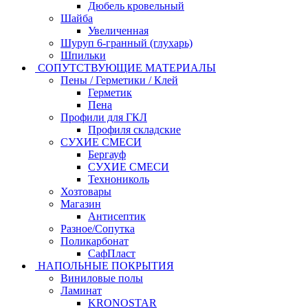
Дюбель кровельный
Шайба
Увеличенная
Шуруп 6-гранный (глухарь)
Шпильки
СОПУТСТВУЮЩИЕ МАТЕРИАЛЫ
Пены / Герметики / Клей
Герметик
Пена
Профили для ГКЛ
Профиля складские
СУХИЕ СМЕСИ
Бергауф
СУХИЕ СМЕСИ
Технониколь
Хозтовары
Магазин
Антисептик
Разное/Сопутка
Поликарбонат
СафПласт
НАПОЛЬНЫЕ ПОКРЫТИЯ
Виниловые полы
Ламинат
KRONOSTAR