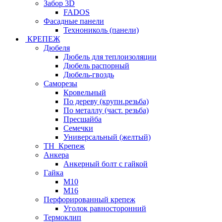
Забор 3D
FADOS
Фасадные панели
Технониколь (панели)
КРЕПЕЖ
Дюбеля
Дюбель для теплоизоляции
Дюбель распорный
Дюбель-гвоздь
Саморезы
Кровельный
По дереву (крупн.резьба)
По металлу (част. резьба)
Пресшайба
Семечки
Универсальный (желтый)
ТН_Крепеж
Анкера
Анкерный болт с гайкой
Гайка
М10
М16
Перфорированный крепеж
Уголок равносторонний
Термоклип