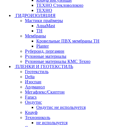
Кнауф инсулейшн
ТЕХНО Стекловолокно
ТЕХНО
ГИДРОИЗОЛЯЦИЯ
Мастики праймеры
AquaMast
ТН
Мембраны
Кровельные ПВХ мембраны ТН
Planter
Рубероид, пергамин
Рулонные материалы
Рулонные материалы КМС Техно
ПЛЕНКИ И ГЕОТЕКСТИЛЬ
Геотекстиль
Delta
Изоспан
Ардманол
Мегафлекс/Скиптон
Faracs
Ондутис
Ондутис не используется
Кнауф
Технониколь
не используется