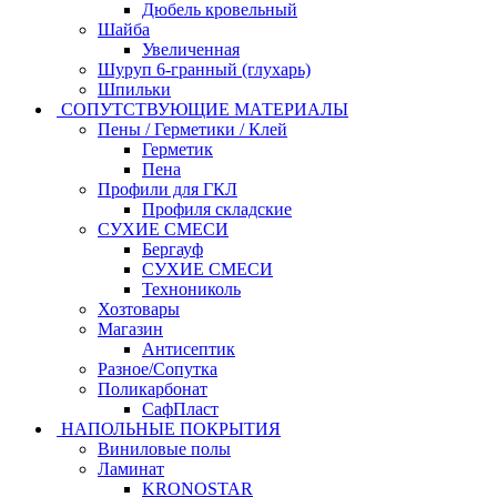
Дюбель кровельный
Шайба
Увеличенная
Шуруп 6-гранный (глухарь)
Шпильки
СОПУТСТВУЮЩИЕ МАТЕРИАЛЫ
Пены / Герметики / Клей
Герметик
Пена
Профили для ГКЛ
Профиля складские
СУХИЕ СМЕСИ
Бергауф
СУХИЕ СМЕСИ
Технониколь
Хозтовары
Магазин
Антисептик
Разное/Сопутка
Поликарбонат
СафПласт
НАПОЛЬНЫЕ ПОКРЫТИЯ
Виниловые полы
Ламинат
KRONOSTAR