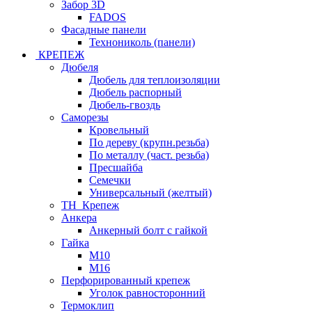
Забор 3D
FADOS
Фасадные панели
Технониколь (панели)
КРЕПЕЖ
Дюбеля
Дюбель для теплоизоляции
Дюбель распорный
Дюбель-гвоздь
Саморезы
Кровельный
По дереву (крупн.резьба)
По металлу (част. резьба)
Пресшайба
Семечки
Универсальный (желтый)
ТН_Крепеж
Анкера
Анкерный болт с гайкой
Гайка
М10
М16
Перфорированный крепеж
Уголок равносторонний
Термоклип