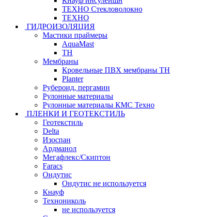
Кнауф инсулейшн
ТЕХНО Стекловолокно
ТЕХНО
ГИДРОИЗОЛЯЦИЯ
Мастики праймеры
AquaMast
ТН
Мембраны
Кровельные ПВХ мембраны ТН
Planter
Рубероид, пергамин
Рулонные материалы
Рулонные материалы КМС Техно
ПЛЕНКИ И ГЕОТЕКСТИЛЬ
Геотекстиль
Delta
Изоспан
Ардманол
Мегафлекс/Скиптон
Faracs
Ондутис
Ондутис не используется
Кнауф
Технониколь
не используется