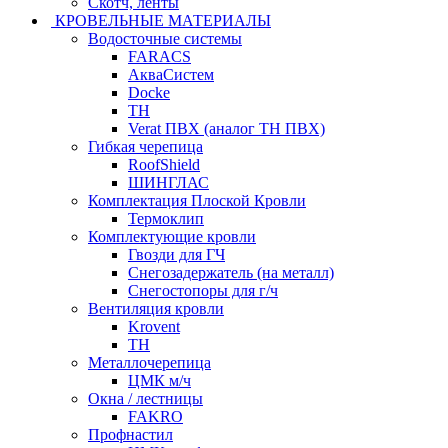
Скотч, ленты
КРОВЕЛЬНЫЕ МАТЕРИАЛЫ
Водосточные системы
FARACS
АкваСистем
Docke
ТН
Verat ПВХ (аналог ТН ПВХ)
Гибкая черепица
RoofShield
ШИНГЛАС
Комплектация Плоской Кровли
Термоклип
Комплектующие кровли
Гвозди для ГЧ
Снегозадержатель (на металл)
Снегостопоры для г/ч
Вентиляция кровли
Krovent
ТН
Металлочерепица
ЦМК м/ч
Окна / лестницы
FAKRO
Профнастил