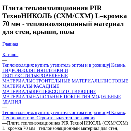
Плита теплоизоляционная PIR
ТехноНИКОЛЬ (СХМ/СХМ) L–кромка
70 мм - теплоизоляционный материал
для стен, крыши, пола
Главная
—
Каталог
—
Теплоизоляция: купить утепитель оптом и в розницу| Казань
ГИДРОИЗОЛЯЦИЯ
ПЛЕНКИ И
ГЕОТЕКСТИЛЬ
КРОВЕЛЬНЫЕ
МАТЕРИАЛЫ
СТРОИТЕЛЬНЫЕ МАТЕРИАЛЫ
ЛИСТОВЫЕ
МАТЕРИАЛЫ
ФАСАДНЫЕ
МАТЕРИАЛЫ
КРЕПЕЖ
СОПУТСТВУЮЩИЕ
МАТЕРИАЛЫ
НАПОЛЬНЫЕ ПОКРЫТИЯ
МОДУЛЬНЫЕ
ЗДАНИЯ
—
Теплоизоляция: купить утепитель оптом и в розницу| Казань
Пенополистирол
Строительная теплоизоляция
—
Плита теплоизоляционная PIR ТехноНИКОЛЬ (СХМ/СХМ)
L–кромка 70 мм - теплоизоляционный материал для стен,