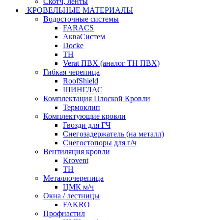
Скотч, ленты
КРОВЕЛЬНЫЕ МАТЕРИАЛЫ
Водосточные системы
FARACS
АкваСистем
Docke
ТН
Verat ПВХ (аналог ТН ПВХ)
Гибкая черепица
RoofShield
ШИНГЛАС
Комплектация Плоской Кровли
Термоклип
Комплектующие кровли
Гвозди для ГЧ
Снегозадержатель (на металл)
Снегостопоры для г/ч
Вентиляция кровли
Krovent
ТН
Металлочерепица
ЦМК м/ч
Окна / лестницы
FAKRO
Профнастил