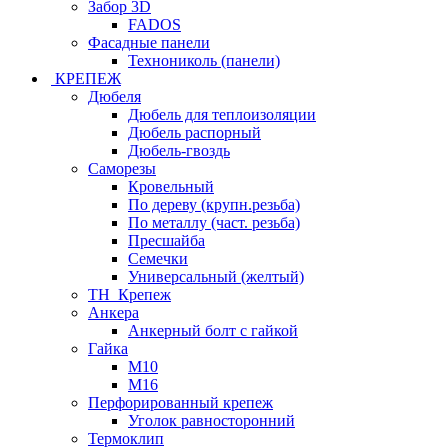
Забор 3D
FADOS
Фасадные панели
Технониколь (панели)
КРЕПЕЖ
Дюбеля
Дюбель для теплоизоляции
Дюбель распорный
Дюбель-гвоздь
Саморезы
Кровельный
По дереву (крупн.резьба)
По металлу (част. резьба)
Пресшайба
Семечки
Универсальный (желтый)
ТН_Крепеж
Анкера
Анкерный болт с гайкой
Гайка
М10
М16
Перфорированный крепеж
Уголок равносторонний
Термоклип