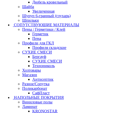
Дюбель кровельный
Шайба
Увеличенная
Шуруп 6-гранный (глухарь)
Шпильки
СОПУТСТВУЮЩИЕ МАТЕРИАЛЫ
Пены / Герметики / Клей
Герметик
Пена
Профили для ГКЛ
Профиля складские
СУХИЕ СМЕСИ
Бергауф
СУХИЕ СМЕСИ
Технониколь
Хозтовары
Магазин
Антисептик
Разное/Сопутка
Поликарбонат
СафПласт
НАПОЛЬНЫЕ ПОКРЫТИЯ
Виниловые полы
Ламинат
KRONOSTAR