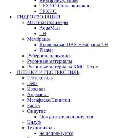
Кнауф инсулейшн
ТЕХНО Стекловолокно
ТЕХНО
ГИДРОИЗОЛЯЦИЯ
Мастики праймеры
AquaMast
ТН
Мембраны
Кровельные ПВХ мембраны ТН
Planter
Рубероид, пергамин
Рулонные материалы
Рулонные материалы КМС Техно
ПЛЕНКИ И ГЕОТЕКСТИЛЬ
Геотекстиль
Delta
Изоспан
Ардманол
Мегафлекс/Скиптон
Faracs
Ондутис
Ондутис не используется
Кнауф
Технониколь
не используется