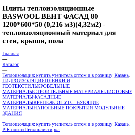
Плиты теплоизоляционные
BASWOOL ВЕНТ ФАСАД 80
1200*600*50 (0,216 м3)(4,32м2) -
теплоизоляционный материал для
стен, крыши, пола
Главная
—
Каталог
—
Теплоизоляция: купить утепитель оптом и в розницу| Казань
ГИДРОИЗОЛЯЦИЯ
ПЛЕНКИ И
ГЕОТЕКСТИЛЬ
КРОВЕЛЬНЫЕ
МАТЕРИАЛЫ
СТРОИТЕЛЬНЫЕ МАТЕРИАЛЫ
ЛИСТОВЫЕ
МАТЕРИАЛЫ
ФАСАДНЫЕ
МАТЕРИАЛЫ
КРЕПЕЖ
СОПУТСТВУЮЩИЕ
МАТЕРИАЛЫ
НАПОЛЬНЫЕ ПОКРЫТИЯ
МОДУЛЬНЫЕ
ЗДАНИЯ
—
Теплоизоляция: купить утепитель оптом и в розницу| Казань
PIR плиты
Пенополистирол
—