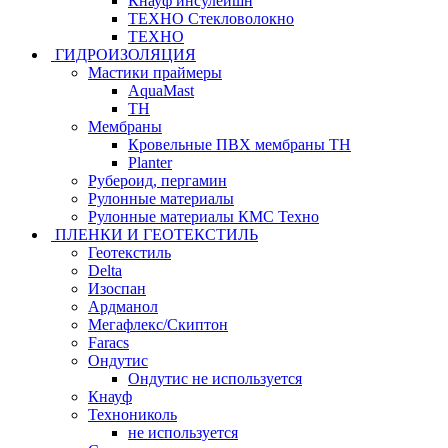
Кнауф инсулейшн
ТЕХНО Стекловолокно
ТЕХНО
ГИДРОИЗОЛЯЦИЯ
Мастики праймеры
AquaMast
ТН
Мембраны
Кровельные ПВХ мембраны ТН
Planter
Рубероид, пергамин
Рулонные материалы
Рулонные материалы КМС Техно
ПЛЕНКИ И ГЕОТЕКСТИЛЬ
Геотекстиль
Delta
Изоспан
Ардманол
Мегафлекс/Скиптон
Faracs
Ондутис
Ондутис не используется
Кнауф
Технониколь
не используется