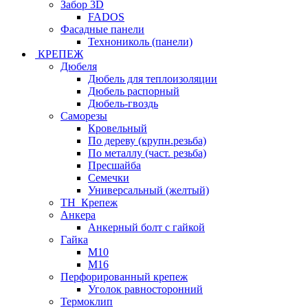
Забор 3D
FADOS
Фасадные панели
Технониколь (панели)
КРЕПЕЖ
Дюбеля
Дюбель для теплоизоляции
Дюбель распорный
Дюбель-гвоздь
Саморезы
Кровельный
По дереву (крупн.резьба)
По металлу (част. резьба)
Пресшайба
Семечки
Универсальный (желтый)
ТН_Крепеж
Анкера
Анкерный болт с гайкой
Гайка
М10
М16
Перфорированный крепеж
Уголок равносторонний
Термоклип