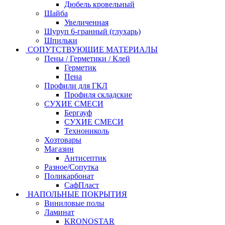
Дюбель кровельный
Шайба
Увеличенная
Шуруп 6-гранный (глухарь)
Шпильки
СОПУТСТВУЮЩИЕ МАТЕРИАЛЫ
Пены / Герметики / Клей
Герметик
Пена
Профили для ГКЛ
Профиля складские
СУХИЕ СМЕСИ
Бергауф
СУХИЕ СМЕСИ
Технониколь
Хозтовары
Магазин
Антисептик
Разное/Сопутка
Поликарбонат
СафПласт
НАПОЛЬНЫЕ ПОКРЫТИЯ
Виниловые полы
Ламинат
KRONOSTAR