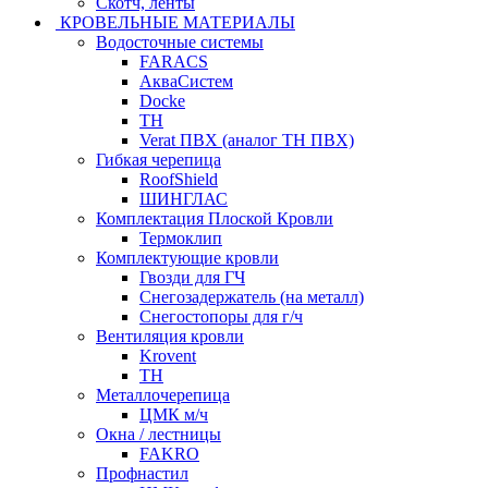
Скотч, ленты
КРОВЕЛЬНЫЕ МАТЕРИАЛЫ
Водосточные системы
FARACS
АкваСистем
Docke
ТН
Verat ПВХ (аналог ТН ПВХ)
Гибкая черепица
RoofShield
ШИНГЛАС
Комплектация Плоской Кровли
Термоклип
Комплектующие кровли
Гвозди для ГЧ
Снегозадержатель (на металл)
Снегостопоры для г/ч
Вентиляция кровли
Krovent
ТН
Металлочерепица
ЦМК м/ч
Окна / лестницы
FAKRO
Профнастил