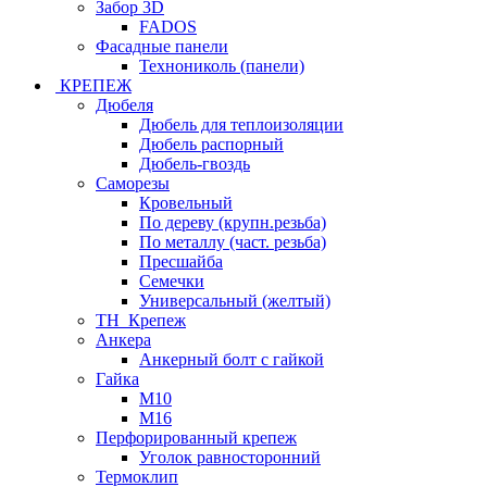
Забор 3D
FADOS
Фасадные панели
Технониколь (панели)
КРЕПЕЖ
Дюбеля
Дюбель для теплоизоляции
Дюбель распорный
Дюбель-гвоздь
Саморезы
Кровельный
По дереву (крупн.резьба)
По металлу (част. резьба)
Пресшайба
Семечки
Универсальный (желтый)
ТН_Крепеж
Анкера
Анкерный болт с гайкой
Гайка
М10
М16
Перфорированный крепеж
Уголок равносторонний
Термоклип