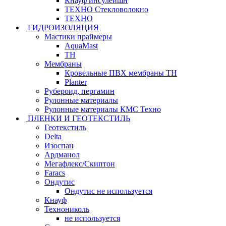
Кнауф инсулейшн
ТЕХНО Стекловолокно
ТЕХНО
ГИДРОИЗОЛЯЦИЯ
Мастики праймеры
AquaMast
ТН
Мембраны
Кровельные ПВХ мембраны ТН
Planter
Рубероид, пергамин
Рулонные материалы
Рулонные материалы КМС Техно
ПЛЕНКИ И ГЕОТЕКСТИЛЬ
Геотекстиль
Delta
Изоспан
Ардманол
Мегафлекс/Скиптон
Faracs
Ондутис
Ондутис не используется
Кнауф
Технониколь
не используется