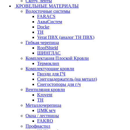
Скотч, ленты
КРОВЕЛЬНЫЕ МАТЕРИАЛЫ
Водосточные системы
FARACS
АкваСистем
Docke
ТН
Verat ПВХ (аналог ТН ПВХ)
Гибкая черепица
RoofShield
ШИНГЛАС
Комплектация Плоской Кровли
Термоклип
Комплектующие кровли
Гвозди для ГЧ
Снегозадержатель (на металл)
Снегостопоры для г/ч
Вентиляция кровли
Krovent
ТН
Металлочерепица
ЦМК м/ч
Окна / лестницы
FAKRO
Профнастил