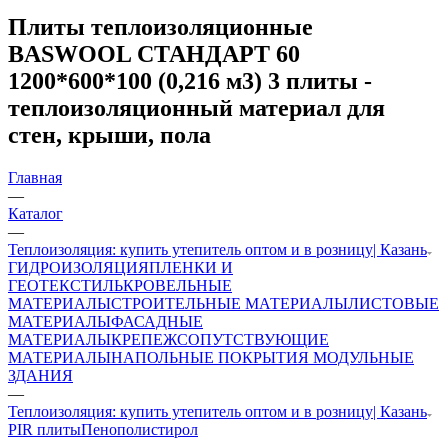
Плиты теплоизоляционные
BASWOOL СТАНДАРТ 60
1200*600*100 (0,216 м3) 3 плиты -
теплоизоляционный материал для
стен, крыши, пола
Главная
—
Каталог
—
Теплоизоляция: купить утепитель оптом и в розницу| Казань
ГИДРОИЗОЛЯЦИЯ
ПЛЕНКИ И
ГЕОТЕКСТИЛЬ
КРОВЕЛЬНЫЕ
МАТЕРИАЛЫ
СТРОИТЕЛЬНЫЕ МАТЕРИАЛЫ
ЛИСТОВЫЕ
МАТЕРИАЛЫ
ФАСАДНЫЕ
МАТЕРИАЛЫ
КРЕПЕЖ
СОПУТСТВУЮЩИЕ
МАТЕРИАЛЫ
НАПОЛЬНЫЕ ПОКРЫТИЯ
МОДУЛЬНЫЕ
ЗДАНИЯ
—
Теплоизоляция: купить утепитель оптом и в розницу| Казань
PIR плиты
Пенополистирол
—