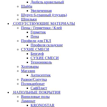
Дюбель кровельный
Шайба
Увеличенная
Шуруп 6-гранный (глухарь)
Шпильки
СОПУТСТВУЮЩИЕ МАТЕРИАЛЫ
Пены / Герметики / Клей
Герметик
Пена
Профили для ГКЛ
Профиля складские
СУХИЕ СМЕСИ
Бергауф
СУХИЕ СМЕСИ
Технониколь
Хозтовары
Магазин
Антисептик
Разное/Сопутка
Поликарбонат
СафПласт
НАПОЛЬНЫЕ ПОКРЫТИЯ
Виниловые полы
Ламинат
KRONOSTAR