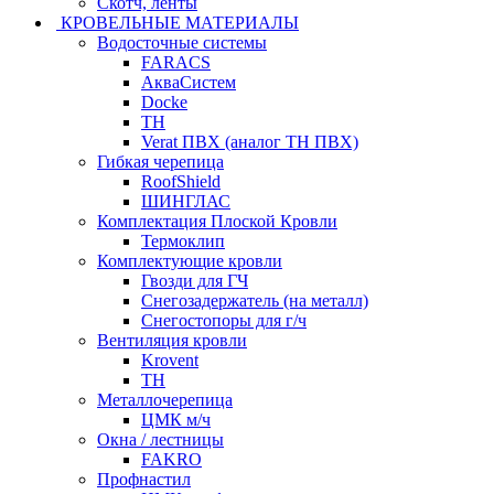
Скотч, ленты
КРОВЕЛЬНЫЕ МАТЕРИАЛЫ
Водосточные системы
FARACS
АкваСистем
Docke
ТН
Verat ПВХ (аналог ТН ПВХ)
Гибкая черепица
RoofShield
ШИНГЛАС
Комплектация Плоской Кровли
Термоклип
Комплектующие кровли
Гвозди для ГЧ
Снегозадержатель (на металл)
Снегостопоры для г/ч
Вентиляция кровли
Krovent
ТН
Металлочерепица
ЦМК м/ч
Окна / лестницы
FAKRO
Профнастил