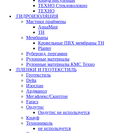
Кнауф инсулейшн
ТЕХНО Стекловолокно
ТЕХНО
ГИДРОИЗОЛЯЦИЯ
Мастики праймеры
AquaMast
ТН
Мембраны
Кровельные ПВХ мембраны ТН
Planter
Рубероид, пергамин
Рулонные материалы
Рулонные материалы КМС Техно
ПЛЕНКИ И ГЕОТЕКСТИЛЬ
Геотекстиль
Delta
Изоспан
Ардманол
Мегафлекс/Скиптон
Faracs
Ондутис
Ондутис не используется
Кнауф
Технониколь
не используется