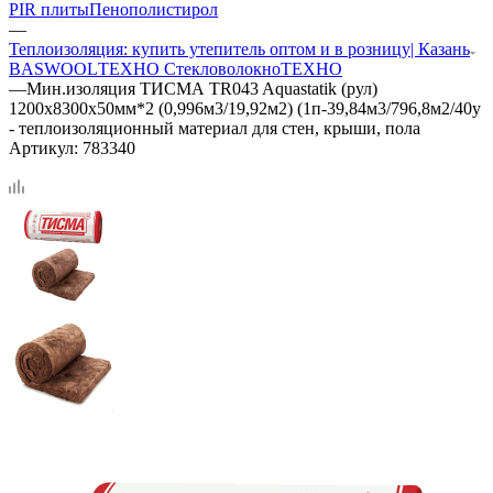
PIR плиты
Пенополистирол
—
Теплоизоляция: купить утепитель оптом и в розницу| Казань
BASWOOL
ТЕХНО Стекловолокно
ТЕХНО
—
Мин.изоляция ТИСМА TR043 Aquastatik (рул)
1200х8300х50мм*2 (0,996м3/19,92м2) (1п-39,84м3/796,8м2/40у
- теплоизоляционный материал для стен, крыши, пола
Артикул:
783340