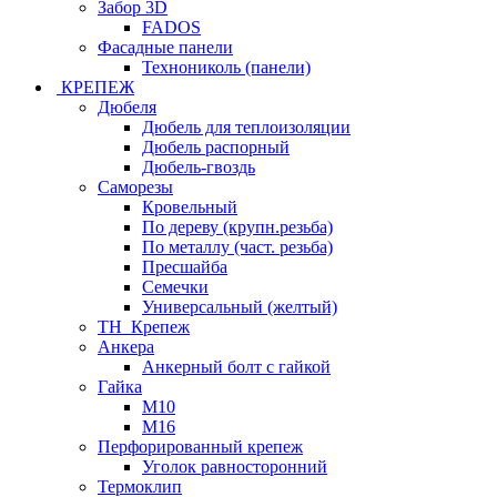
Забор 3D
FADOS
Фасадные панели
Технониколь (панели)
КРЕПЕЖ
Дюбеля
Дюбель для теплоизоляции
Дюбель распорный
Дюбель-гвоздь
Саморезы
Кровельный
По дереву (крупн.резьба)
По металлу (част. резьба)
Пресшайба
Семечки
Универсальный (желтый)
ТН_Крепеж
Анкера
Анкерный болт с гайкой
Гайка
М10
М16
Перфорированный крепеж
Уголок равносторонний
Термоклип