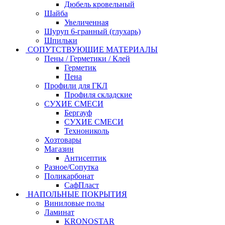
Дюбель кровельный
Шайба
Увеличенная
Шуруп 6-гранный (глухарь)
Шпильки
СОПУТСТВУЮЩИЕ МАТЕРИАЛЫ
Пены / Герметики / Клей
Герметик
Пена
Профили для ГКЛ
Профиля складские
СУХИЕ СМЕСИ
Бергауф
СУХИЕ СМЕСИ
Технониколь
Хозтовары
Магазин
Антисептик
Разное/Сопутка
Поликарбонат
СафПласт
НАПОЛЬНЫЕ ПОКРЫТИЯ
Виниловые полы
Ламинат
KRONOSTAR