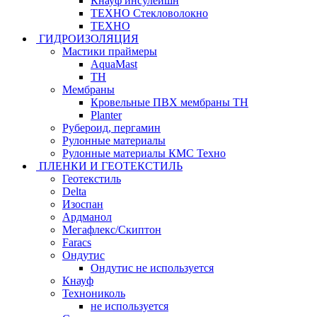
Кнауф инсулейшн
ТЕХНО Стекловолокно
ТЕХНО
ГИДРОИЗОЛЯЦИЯ
Мастики праймеры
AquaMast
ТН
Мембраны
Кровельные ПВХ мембраны ТН
Planter
Рубероид, пергамин
Рулонные материалы
Рулонные материалы КМС Техно
ПЛЕНКИ И ГЕОТЕКСТИЛЬ
Геотекстиль
Delta
Изоспан
Ардманол
Мегафлекс/Скиптон
Faracs
Ондутис
Ондутис не используется
Кнауф
Технониколь
не используется