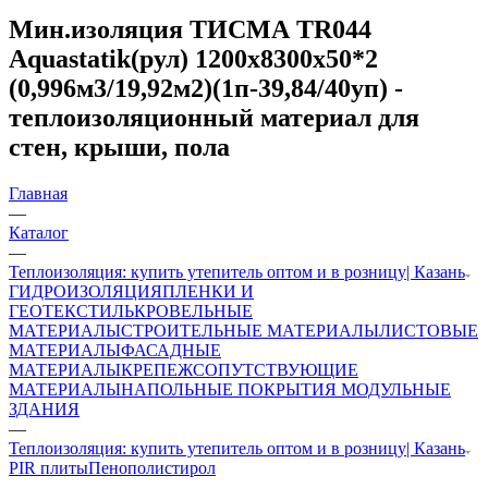
Мин.изоляция ТИСМА TR044
Aquastatik(рул) 1200х8300х50*2
(0,996м3/19,92м2)(1п-39,84/40уп) -
теплоизоляционный материал для
стен, крыши, пола
Главная
—
Каталог
—
Теплоизоляция: купить утепитель оптом и в розницу| Казань
ГИДРОИЗОЛЯЦИЯ
ПЛЕНКИ И
ГЕОТЕКСТИЛЬ
КРОВЕЛЬНЫЕ
МАТЕРИАЛЫ
СТРОИТЕЛЬНЫЕ МАТЕРИАЛЫ
ЛИСТОВЫЕ
МАТЕРИАЛЫ
ФАСАДНЫЕ
МАТЕРИАЛЫ
КРЕПЕЖ
СОПУТСТВУЮЩИЕ
МАТЕРИАЛЫ
НАПОЛЬНЫЕ ПОКРЫТИЯ
МОДУЛЬНЫЕ
ЗДАНИЯ
—
Теплоизоляция: купить утепитель оптом и в розницу| Казань
PIR плиты
Пенополистирол
—