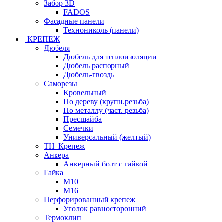
Забор 3D
FADOS
Фасадные панели
Технониколь (панели)
КРЕПЕЖ
Дюбеля
Дюбель для теплоизоляции
Дюбель распорный
Дюбель-гвоздь
Саморезы
Кровельный
По дереву (крупн.резьба)
По металлу (част. резьба)
Пресшайба
Семечки
Универсальный (желтый)
ТН_Крепеж
Анкера
Анкерный болт с гайкой
Гайка
М10
М16
Перфорированный крепеж
Уголок равносторонний
Термоклип