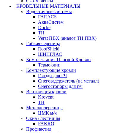
Скотч, ленты
КРОВЕЛЬНЫЕ МАТЕРИАЛЫ
Водосточные системы
FARACS
АкваСистем
Docke
ТН
Verat ПВХ (аналог ТН ПВХ)
Гибкая черепица
RoofShield
ШИНГЛАС
Комплектация Плоской Кровли
Термоклип
Комплектующие кровли
Гвозди для ГЧ
Снегозадержатель (на металл)
Снегостопоры для г/ч
Вентиляция кровли
Krovent
ТН
Металлочерепица
ЦМК м/ч
Окна / лестницы
FAKRO
Профнастил