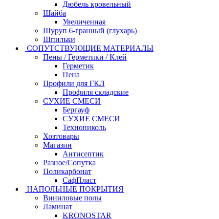
Дюбель кровельный
Шайба
Увеличенная
Шуруп 6-гранный (глухарь)
Шпильки
СОПУТСТВУЮЩИЕ МАТЕРИАЛЫ
Пены / Герметики / Клей
Герметик
Пена
Профили для ГКЛ
Профиля складские
СУХИЕ СМЕСИ
Бергауф
СУХИЕ СМЕСИ
Технониколь
Хозтовары
Магазин
Антисептик
Разное/Сопутка
Поликарбонат
СафПласт
НАПОЛЬНЫЕ ПОКРЫТИЯ
Виниловые полы
Ламинат
KRONOSTAR