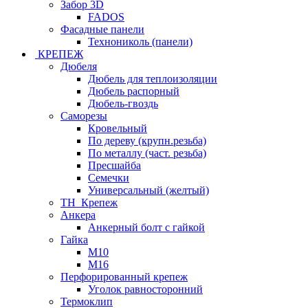
Забор 3D
FADOS
Фасадные панели
Технониколь (панели)
КРЕПЕЖ
Дюбеля
Дюбель для теплоизоляции
Дюбель распорный
Дюбель-гвоздь
Саморезы
Кровельный
По дереву (крупн.резьба)
По металлу (част. резьба)
Пресшайба
Семечки
Универсальный (желтый)
ТН_Крепеж
Анкера
Анкерный болт с гайкой
Гайка
М10
М16
Перфорированный крепеж
Уголок равносторонний
Термоклип