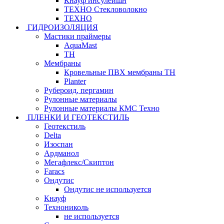
Кнауф инсулейшн
ТЕХНО Стекловолокно
ТЕХНО
ГИДРОИЗОЛЯЦИЯ
Мастики праймеры
AquaMast
ТН
Мембраны
Кровельные ПВХ мембраны ТН
Planter
Рубероид, пергамин
Рулонные материалы
Рулонные материалы КМС Техно
ПЛЕНКИ И ГЕОТЕКСТИЛЬ
Геотекстиль
Delta
Изоспан
Ардманол
Мегафлекс/Скиптон
Faracs
Ондутис
Ондутис не используется
Кнауф
Технониколь
не используется