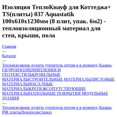
Изоляция ТеплоКнауф для Коттеджа+
TS(плиты) 037 Aquastatik
100х610х1230мм (8 плит, упак. 6м2) -
теплоизоляционный материал для
стен, крыши, пола
Главная
—
Каталог
—
Теплоизоляция: купить утепитель оптом и в розницу| Казань
ГИДРОИЗОЛЯЦИЯ
ПЛЕНКИ И
ГЕОТЕКСТИЛЬ
КРОВЕЛЬНЫЕ
МАТЕРИАЛЫ
СТРОИТЕЛЬНЫЕ МАТЕРИАЛЫ
ЛИСТОВЫЕ
МАТЕРИАЛЫ
ФАСАДНЫЕ
МАТЕРИАЛЫ
КРЕПЕЖ
СОПУТСТВУЮЩИЕ
МАТЕРИАЛЫ
НАПОЛЬНЫЕ ПОКРЫТИЯ
МОДУЛЬНЫЕ
ЗДАНИЯ
—
Теплоизоляция: купить утепитель оптом и в розницу| Казань
PIR плиты
Пенополистирол
—