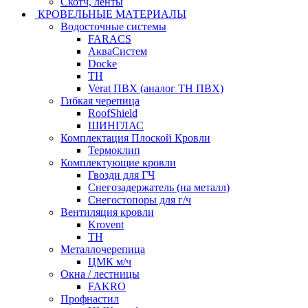
Скотч, ленты
КРОВЕЛЬНЫЕ МАТЕРИАЛЫ
Водосточные системы
FARACS
АкваСистем
Docke
ТН
Verat ПВХ (аналог ТН ПВХ)
Гибкая черепица
RoofShield
ШИНГЛАС
Комплектация Плоской Кровли
Термоклип
Комплектующие кровли
Гвозди для ГЧ
Снегозадержатель (на металл)
Снегостопоры для г/ч
Вентиляция кровли
Krovent
ТН
Металлочерепица
ЦМК м/ч
Окна / лестницы
FAKRO
Профнастил