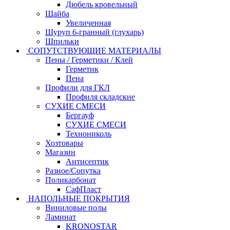
Дюбель кровельный
Шайба
Увеличенная
Шуруп 6-гранный (глухарь)
Шпильки
СОПУТСТВУЮЩИЕ МАТЕРИАЛЫ
Пены / Герметики / Клей
Герметик
Пена
Профили для ГКЛ
Профиля складские
СУХИЕ СМЕСИ
Бергауф
СУХИЕ СМЕСИ
Технониколь
Хозтовары
Магазин
Антисептик
Разное/Сопутка
Поликарбонат
СафПласт
НАПОЛЬНЫЕ ПОКРЫТИЯ
Виниловые полы
Ламинат
KRONOSTAR