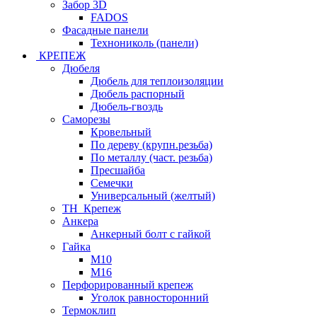
Забор 3D
FADOS
Фасадные панели
Технониколь (панели)
КРЕПЕЖ
Дюбеля
Дюбель для теплоизоляции
Дюбель распорный
Дюбель-гвоздь
Саморезы
Кровельный
По дереву (крупн.резьба)
По металлу (част. резьба)
Пресшайба
Семечки
Универсальный (желтый)
ТН_Крепеж
Анкера
Анкерный болт с гайкой
Гайка
М10
М16
Перфорированный крепеж
Уголок равносторонний
Термоклип