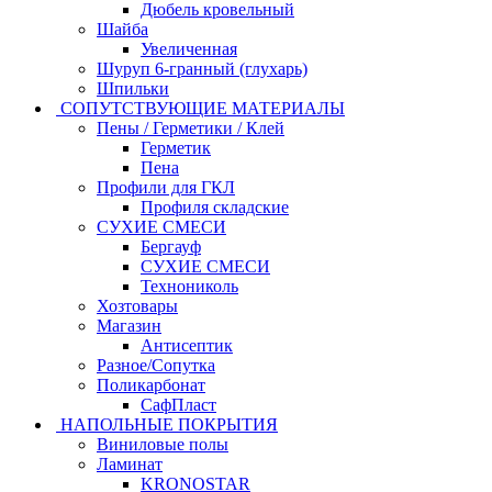
Дюбель кровельный
Шайба
Увеличенная
Шуруп 6-гранный (глухарь)
Шпильки
СОПУТСТВУЮЩИЕ МАТЕРИАЛЫ
Пены / Герметики / Клей
Герметик
Пена
Профили для ГКЛ
Профиля складские
СУХИЕ СМЕСИ
Бергауф
СУХИЕ СМЕСИ
Технониколь
Хозтовары
Магазин
Антисептик
Разное/Сопутка
Поликарбонат
СафПласт
НАПОЛЬНЫЕ ПОКРЫТИЯ
Виниловые полы
Ламинат
KRONOSTAR