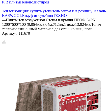
PIR плиты
Пенополистирол
—
Теплоизоляция: купить утепитель оптом и в розницу| Казань
BASWOOL
Кнауф инсулейшн
ТЕХНО
—
Плиты теплозвукоизол.Стены и крыши ПРОФ 34PN
1200*600*100 (0,864м3/8,64м2/12пл,1 под./13,824м3/16пач -
теплоизоляционный материал для стен, крыши, пола
Артикул:
111670