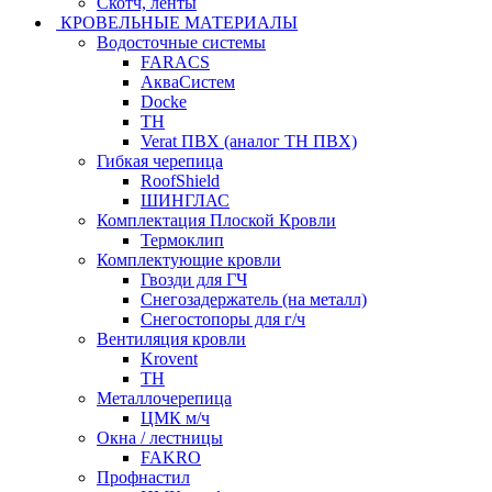
Скотч, ленты
КРОВЕЛЬНЫЕ МАТЕРИАЛЫ
Водосточные системы
FARACS
АкваСистем
Docke
ТН
Verat ПВХ (аналог ТН ПВХ)
Гибкая черепица
RoofShield
ШИНГЛАС
Комплектация Плоской Кровли
Термоклип
Комплектующие кровли
Гвозди для ГЧ
Снегозадержатель (на металл)
Снегостопоры для г/ч
Вентиляция кровли
Krovent
ТН
Металлочерепица
ЦМК м/ч
Окна / лестницы
FAKRO
Профнастил