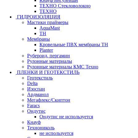
Кнауф инсулейшн
ТЕХНО Стекловолокно
ТЕХНО
ГИДРОИЗОЛЯЦИЯ
Мастики праймеры
AquaMast
ТН
Мембраны
Кровельные ПВХ мембраны ТН
Planter
Рубероид, пергамин
Рулонные материалы
Рулонные материалы КМС Техно
ПЛЕНКИ И ГЕОТЕКСТИЛЬ
Геотекстиль
Delta
Изоспан
Ардманол
Мегафлекс/Скиптон
Faracs
Ондутис
Ондутис не используется
Кнауф
Технониколь
не используется