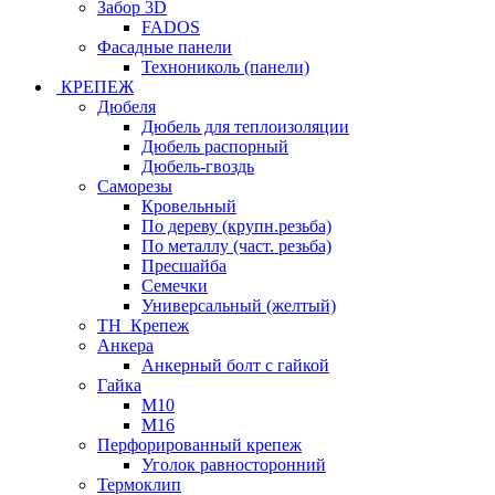
Забор 3D
FADOS
Фасадные панели
Технониколь (панели)
КРЕПЕЖ
Дюбеля
Дюбель для теплоизоляции
Дюбель распорный
Дюбель-гвоздь
Саморезы
Кровельный
По дереву (крупн.резьба)
По металлу (част. резьба)
Пресшайба
Семечки
Универсальный (желтый)
ТН_Крепеж
Анкера
Анкерный болт с гайкой
Гайка
М10
М16
Перфорированный крепеж
Уголок равносторонний
Термоклип