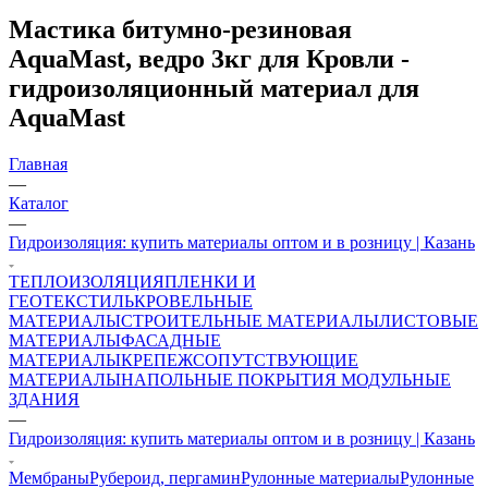
Мастика битумно-резиновая
AquaMast, ведро 3кг для Кровли -
гидроизоляционный материал для
AquaMast
Главная
—
Каталог
—
Гидроизоляция: купить материалы оптом и в розницу | Казань
ТЕПЛОИЗОЛЯЦИЯ
ПЛЕНКИ И
ГЕОТЕКСТИЛЬ
КРОВЕЛЬНЫЕ
МАТЕРИАЛЫ
СТРОИТЕЛЬНЫЕ МАТЕРИАЛЫ
ЛИСТОВЫЕ
МАТЕРИАЛЫ
ФАСАДНЫЕ
МАТЕРИАЛЫ
КРЕПЕЖ
СОПУТСТВУЮЩИЕ
МАТЕРИАЛЫ
НАПОЛЬНЫЕ ПОКРЫТИЯ
МОДУЛЬНЫЕ
ЗДАНИЯ
—
Гидроизоляция: купить материалы оптом и в розницу | Казань
Мембраны
Рубероид, пергамин
Рулонные материалы
Рулонные