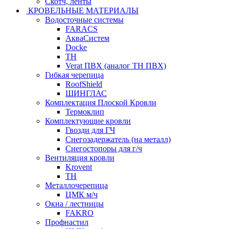
Скотч, ленты
КРОВЕЛЬНЫЕ МАТЕРИАЛЫ
Водосточные системы
FARACS
АкваСистем
Docke
ТН
Verat ПВХ (аналог ТН ПВХ)
Гибкая черепица
RoofShield
ШИНГЛАС
Комплектация Плоской Кровли
Термоклип
Комплектующие кровли
Гвозди для ГЧ
Снегозадержатель (на металл)
Снегостопоры для г/ч
Вентиляция кровли
Krovent
ТН
Металлочерепица
ЦМК м/ч
Окна / лестницы
FAKRO
Профнастил