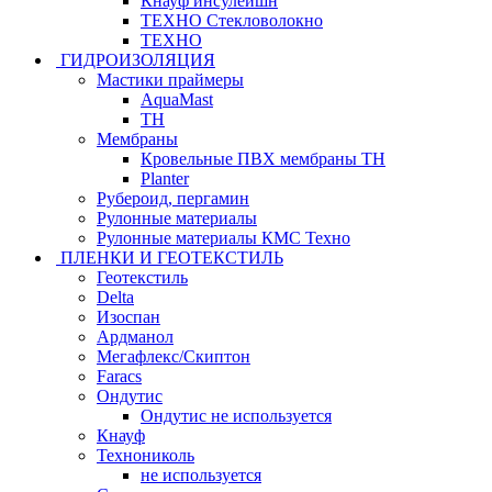
Кнауф инсулейшн
ТЕХНО Стекловолокно
ТЕХНО
ГИДРОИЗОЛЯЦИЯ
Мастики праймеры
AquaMast
ТН
Мембраны
Кровельные ПВХ мембраны ТН
Planter
Рубероид, пергамин
Рулонные материалы
Рулонные материалы КМС Техно
ПЛЕНКИ И ГЕОТЕКСТИЛЬ
Геотекстиль
Delta
Изоспан
Ардманол
Мегафлекс/Скиптон
Faracs
Ондутис
Ондутис не используется
Кнауф
Технониколь
не используется