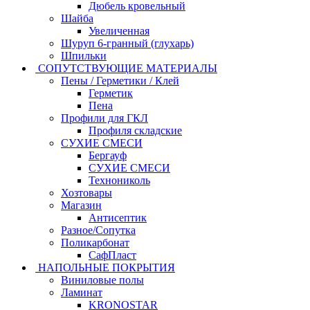
Дюбель кровельный
Шайба
Увеличенная
Шуруп 6-гранный (глухарь)
Шпильки
СОПУТСТВУЮЩИЕ МАТЕРИАЛЫ
Пены / Герметики / Клей
Герметик
Пена
Профили для ГКЛ
Профиля складские
СУХИЕ СМЕСИ
Бергауф
СУХИЕ СМЕСИ
Технониколь
Хозтовары
Магазин
Антисептик
Разное/Сопутка
Поликарбонат
СафПласт
НАПОЛЬНЫЕ ПОКРЫТИЯ
Виниловые полы
Ламинат
KRONOSTAR