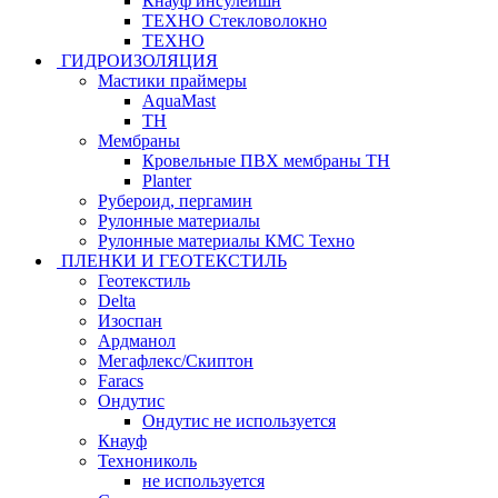
Кнауф инсулейшн
ТЕХНО Стекловолокно
ТЕХНО
ГИДРОИЗОЛЯЦИЯ
Мастики праймеры
AquaMast
ТН
Мембраны
Кровельные ПВХ мембраны ТН
Planter
Рубероид, пергамин
Рулонные материалы
Рулонные материалы КМС Техно
ПЛЕНКИ И ГЕОТЕКСТИЛЬ
Геотекстиль
Delta
Изоспан
Ардманол
Мегафлекс/Скиптон
Faracs
Ондутис
Ондутис не используется
Кнауф
Технониколь
не используется