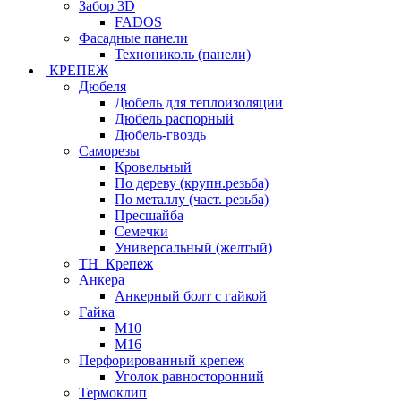
Забор 3D
FADOS
Фасадные панели
Технониколь (панели)
КРЕПЕЖ
Дюбеля
Дюбель для теплоизоляции
Дюбель распорный
Дюбель-гвоздь
Саморезы
Кровельный
По дереву (крупн.резьба)
По металлу (част. резьба)
Пресшайба
Семечки
Универсальный (желтый)
ТН_Крепеж
Анкера
Анкерный болт с гайкой
Гайка
М10
М16
Перфорированный крепеж
Уголок равносторонний
Термоклип