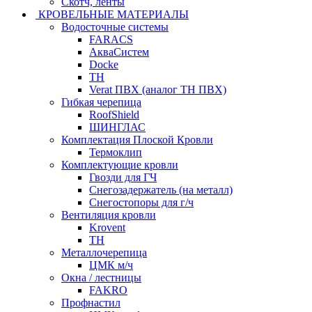
Скотч, ленты
КРОВЕЛЬНЫЕ МАТЕРИАЛЫ
Водосточные системы
FARACS
АкваСистем
Docke
ТН
Verat ПВХ (аналог ТН ПВХ)
Гибкая черепица
RoofShield
ШИНГЛАС
Комплектация Плоской Кровли
Термоклип
Комплектующие кровли
Гвозди для ГЧ
Снегозадержатель (на металл)
Снегостопоры для г/ч
Вентиляция кровли
Krovent
ТН
Металлочерепица
ЦМК м/ч
Окна / лестницы
FAKRO
Профнастил