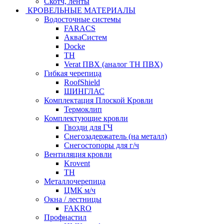
Скотч, ленты
КРОВЕЛЬНЫЕ МАТЕРИАЛЫ
Водосточные системы
FARACS
АкваСистем
Docke
ТН
Verat ПВХ (аналог ТН ПВХ)
Гибкая черепица
RoofShield
ШИНГЛАС
Комплектация Плоской Кровли
Термоклип
Комплектующие кровли
Гвозди для ГЧ
Снегозадержатель (на металл)
Снегостопоры для г/ч
Вентиляция кровли
Krovent
ТН
Металлочерепица
ЦМК м/ч
Окна / лестницы
FAKRO
Профнастил