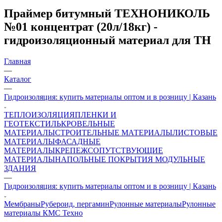
Праймер битумный ТЕХНОНИКОЛЬ
№01 концентрат (20л/18кг) -
гидроизоляционный материал для ТН
Главная
—
Каталог
—
Гидроизоляция: купить материалы оптом и в розницу | Казань
ТЕПЛОИЗОЛЯЦИЯ
ПЛЕНКИ И
ГЕОТЕКСТИЛЬ
КРОВЕЛЬНЫЕ
МАТЕРИАЛЫ
СТРОИТЕЛЬНЫЕ МАТЕРИАЛЫ
ЛИСТОВЫЕ
МАТЕРИАЛЫ
ФАСАДНЫЕ
МАТЕРИАЛЫ
КРЕПЕЖ
СОПУТСТВУЮЩИЕ
МАТЕРИАЛЫ
НАПОЛЬНЫЕ ПОКРЫТИЯ
МОДУЛЬНЫЕ
ЗДАНИЯ
—
Гидроизоляция: купить материалы оптом и в розницу | Казань
Мембраны
Рубероид, пергамин
Рулонные материалы
Рулонные
материалы КМС Техно
—