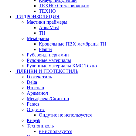
Кнауф инсулейшн
ТЕХНО Стекловолокно
ТЕХНО
ГИДРОИЗОЛЯЦИЯ
Мастики праймеры
AquaMast
ТН
Мембраны
Кровельные ПВХ мембраны ТН
Planter
Рубероид, пергамин
Рулонные материалы
Рулонные материалы КМС Техно
ПЛЕНКИ И ГЕОТЕКСТИЛЬ
Геотекстиль
Delta
Изоспан
Ардманол
Мегафлекс/Скиптон
Faracs
Ондутис
Ондутис не используется
Кнауф
Технониколь
не используется