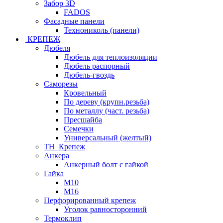
Забор 3D
FADOS
Фасадные панели
Технониколь (панели)
КРЕПЕЖ
Дюбеля
Дюбель для теплоизоляции
Дюбель распорный
Дюбель-гвоздь
Саморезы
Кровельный
По дереву (крупн.резьба)
По металлу (част. резьба)
Пресшайба
Семечки
Универсальный (желтый)
ТН_Крепеж
Анкера
Анкерный болт с гайкой
Гайка
М10
М16
Перфорированный крепеж
Уголок равносторонний
Термоклип