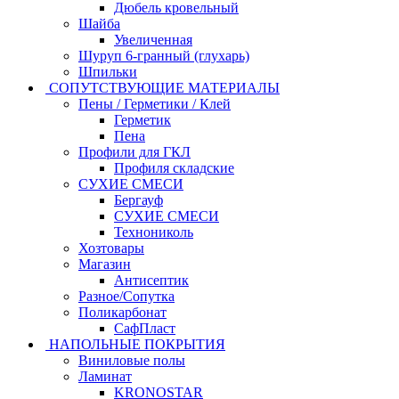
Дюбель кровельный
Шайба
Увеличенная
Шуруп 6-гранный (глухарь)
Шпильки
СОПУТСТВУЮЩИЕ МАТЕРИАЛЫ
Пены / Герметики / Клей
Герметик
Пена
Профили для ГКЛ
Профиля складские
СУХИЕ СМЕСИ
Бергауф
СУХИЕ СМЕСИ
Технониколь
Хозтовары
Магазин
Антисептик
Разное/Сопутка
Поликарбонат
СафПласт
НАПОЛЬНЫЕ ПОКРЫТИЯ
Виниловые полы
Ламинат
KRONOSTAR