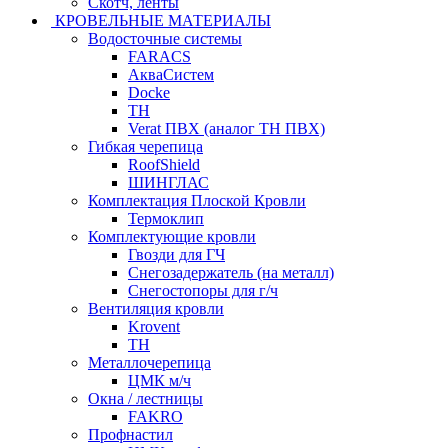
Скотч, ленты
КРОВЕЛЬНЫЕ МАТЕРИАЛЫ
Водосточные системы
FARACS
АкваСистем
Docke
ТН
Verat ПВХ (аналог ТН ПВХ)
Гибкая черепица
RoofShield
ШИНГЛАС
Комплектация Плоской Кровли
Термоклип
Комплектующие кровли
Гвозди для ГЧ
Снегозадержатель (на металл)
Снегостопоры для г/ч
Вентиляция кровли
Krovent
ТН
Металлочерепица
ЦМК м/ч
Окна / лестницы
FAKRO
Профнастил