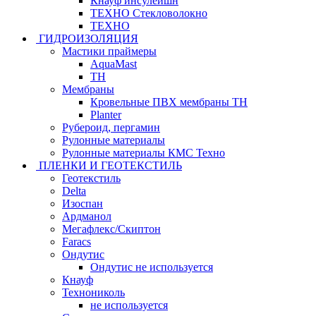
Кнауф инсулейшн
ТЕХНО Стекловолокно
ТЕХНО
ГИДРОИЗОЛЯЦИЯ
Мастики праймеры
AquaMast
ТН
Мембраны
Кровельные ПВХ мембраны ТН
Planter
Рубероид, пергамин
Рулонные материалы
Рулонные материалы КМС Техно
ПЛЕНКИ И ГЕОТЕКСТИЛЬ
Геотекстиль
Delta
Изоспан
Ардманол
Мегафлекс/Скиптон
Faracs
Ондутис
Ондутис не используется
Кнауф
Технониколь
не используется