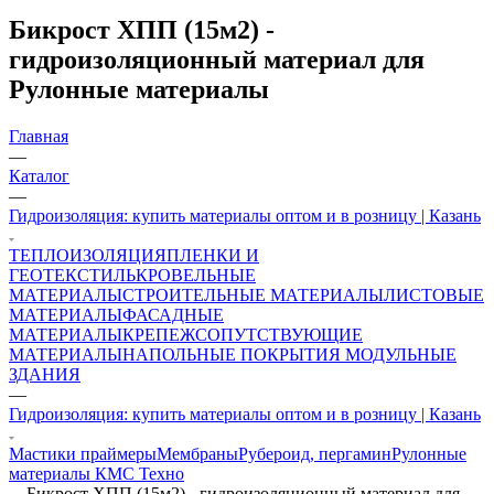
Бикрост ХПП (15м2) -
гидроизоляционный материал для
Рулонные материалы
Главная
—
Каталог
—
Гидроизоляция: купить материалы оптом и в розницу | Казань
ТЕПЛОИЗОЛЯЦИЯ
ПЛЕНКИ И
ГЕОТЕКСТИЛЬ
КРОВЕЛЬНЫЕ
МАТЕРИАЛЫ
СТРОИТЕЛЬНЫЕ МАТЕРИАЛЫ
ЛИСТОВЫЕ
МАТЕРИАЛЫ
ФАСАДНЫЕ
МАТЕРИАЛЫ
КРЕПЕЖ
СОПУТСТВУЮЩИЕ
МАТЕРИАЛЫ
НАПОЛЬНЫЕ ПОКРЫТИЯ
МОДУЛЬНЫЕ
ЗДАНИЯ
—
Гидроизоляция: купить материалы оптом и в розницу | Казань
Мастики праймеры
Мембраны
Рубероид, пергамин
Рулонные
материалы КМС Техно
—
Бикрост ХПП (15м2) - гидроизоляционный материал для