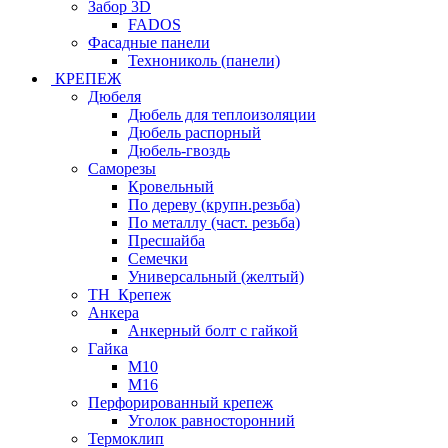
Забор 3D
FADOS
Фасадные панели
Технониколь (панели)
КРЕПЕЖ
Дюбеля
Дюбель для теплоизоляции
Дюбель распорный
Дюбель-гвоздь
Саморезы
Кровельный
По дереву (крупн.резьба)
По металлу (част. резьба)
Пресшайба
Семечки
Универсальный (желтый)
ТН_Крепеж
Анкера
Анкерный болт с гайкой
Гайка
М10
М16
Перфорированный крепеж
Уголок равносторонний
Термоклип