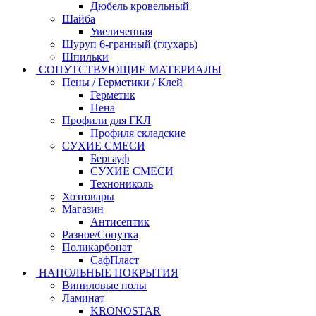
Дюбель кровельный
Шайба
Увеличенная
Шуруп 6-гранный (глухарь)
Шпильки
СОПУТСТВУЮЩИЕ МАТЕРИАЛЫ
Пены / Герметики / Клей
Герметик
Пена
Профили для ГКЛ
Профиля складские
СУХИЕ СМЕСИ
Бергауф
СУХИЕ СМЕСИ
Технониколь
Хозтовары
Магазин
Антисептик
Разное/Сопутка
Поликарбонат
СафПласт
НАПОЛЬНЫЕ ПОКРЫТИЯ
Виниловые полы
Ламинат
KRONOSTAR