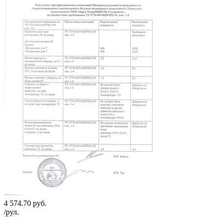
4 574.70
руб.
/рул.