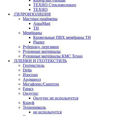
Кнауф инсулейшн
ТЕХНО Стекловолокно
ТЕХНО
ГИДРОИЗОЛЯЦИЯ
Мастики праймеры
AquaMast
ТН
Мембраны
Кровельные ПВХ мембраны ТН
Planter
Рубероид, пергамин
Рулонные материалы
Рулонные материалы КМС Техно
ПЛЕНКИ И ГЕОТЕКСТИЛЬ
Геотекстиль
Delta
Изоспан
Ардманол
Мегафлекс/Скиптон
Faracs
Ондутис
Ондутис не используется
Кнауф
Технониколь
не используется