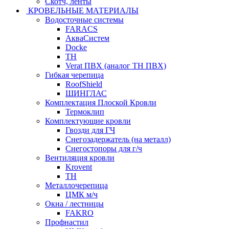
Скотч, ленты
КРОВЕЛЬНЫЕ МАТЕРИАЛЫ
Водосточные системы
FARACS
АкваСистем
Docke
ТН
Verat ПВХ (аналог ТН ПВХ)
Гибкая черепица
RoofShield
ШИНГЛАС
Комплектация Плоской Кровли
Термоклип
Комплектующие кровли
Гвозди для ГЧ
Снегозадержатель (на металл)
Снегостопоры для г/ч
Вентиляция кровли
Krovent
ТН
Металлочерепица
ЦМК м/ч
Окна / лестницы
FAKRO
Профнастил