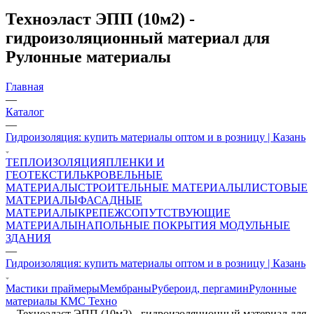
Техноэласт ЭПП (10м2) -
гидроизоляционный материал для
Рулонные материалы
Главная
—
Каталог
—
Гидроизоляция: купить материалы оптом и в розницу | Казань
ТЕПЛОИЗОЛЯЦИЯ
ПЛЕНКИ И
ГЕОТЕКСТИЛЬ
КРОВЕЛЬНЫЕ
МАТЕРИАЛЫ
СТРОИТЕЛЬНЫЕ МАТЕРИАЛЫ
ЛИСТОВЫЕ
МАТЕРИАЛЫ
ФАСАДНЫЕ
МАТЕРИАЛЫ
КРЕПЕЖ
СОПУТСТВУЮЩИЕ
МАТЕРИАЛЫ
НАПОЛЬНЫЕ ПОКРЫТИЯ
МОДУЛЬНЫЕ
ЗДАНИЯ
—
Гидроизоляция: купить материалы оптом и в розницу | Казань
Мастики праймеры
Мембраны
Рубероид, пергамин
Рулонные
материалы КМС Техно
—
Техноэласт ЭПП (10м2) - гидроизоляционный материал для