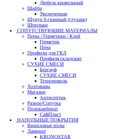
Дюбель кровельный
Шайба
Увеличенная
Шуруп 6-гранный (глухарь)
Шпильки
СОПУТСТВУЮЩИЕ МАТЕРИАЛЫ
Пены / Герметики / Клей
Герметик
Пена
Профили для ГКЛ
Профиля складские
СУХИЕ СМЕСИ
Бергауф
СУХИЕ СМЕСИ
Технониколь
Хозтовары
Магазин
Антисептик
Разное/Сопутка
Поликарбонат
СафПласт
НАПОЛЬНЫЕ ПОКРЫТИЯ
Виниловые полы
Ламинат
KRONOSTAR