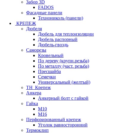
Забор 3D
FADOS
Фасадные панели
Технониколь (панели)
КРЕПЕЖ
Дюбеля
Дюбель для теплоизоляции
Дюбель распорный
Дюбель-гвоздь
Саморезы
Кровельный
По дереву (крупн.резьба)
По металлу (част. резьба)
Пресшайба
Семечки
Универсальный (желтый)
ТН_Крепеж
Анкера
Анкерный болт с гайкой
Гайка
М10
М16
Перфорированный крепеж
Уголок равносторонний
Термоклип