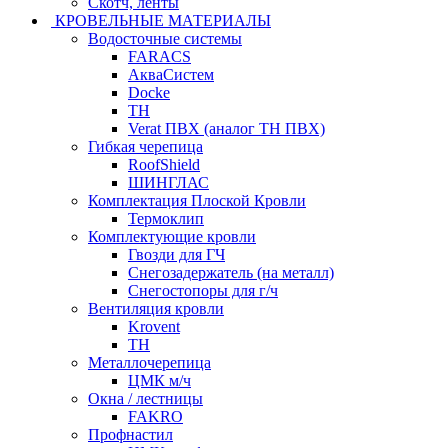
Скотч, ленты
КРОВЕЛЬНЫЕ МАТЕРИАЛЫ
Водосточные системы
FARACS
АкваСистем
Docke
ТН
Verat ПВХ (аналог ТН ПВХ)
Гибкая черепица
RoofShield
ШИНГЛАС
Комплектация Плоской Кровли
Термоклип
Комплектующие кровли
Гвозди для ГЧ
Снегозадержатель (на металл)
Снегостопоры для г/ч
Вентиляция кровли
Krovent
ТН
Металлочерепица
ЦМК м/ч
Окна / лестницы
FAKRO
Профнастил