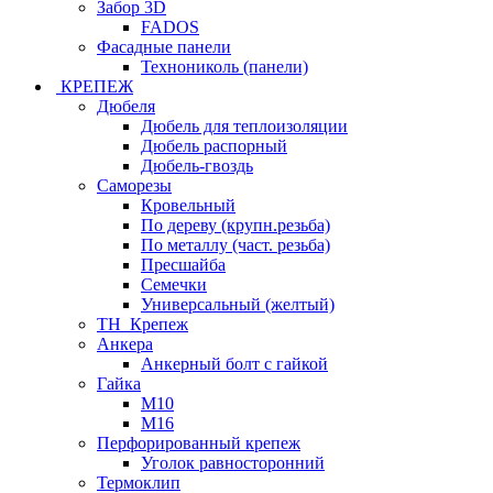
Забор 3D
FADOS
Фасадные панели
Технониколь (панели)
КРЕПЕЖ
Дюбеля
Дюбель для теплоизоляции
Дюбель распорный
Дюбель-гвоздь
Саморезы
Кровельный
По дереву (крупн.резьба)
По металлу (част. резьба)
Пресшайба
Семечки
Универсальный (желтый)
ТН_Крепеж
Анкера
Анкерный болт с гайкой
Гайка
М10
М16
Перфорированный крепеж
Уголок равносторонний
Термоклип