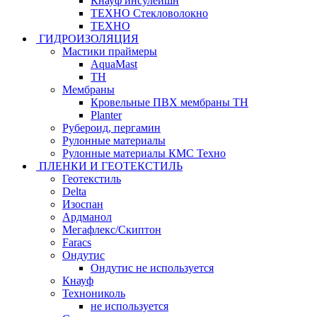
Кнауф инсулейшн
ТЕХНО Стекловолокно
ТЕХНО
ГИДРОИЗОЛЯЦИЯ
Мастики праймеры
AquaMast
ТН
Мембраны
Кровельные ПВХ мембраны ТН
Planter
Рубероид, пергамин
Рулонные материалы
Рулонные материалы КМС Техно
ПЛЕНКИ И ГЕОТЕКСТИЛЬ
Геотекстиль
Delta
Изоспан
Ардманол
Мегафлекс/Скиптон
Faracs
Ондутис
Ондутис не используется
Кнауф
Технониколь
не используется