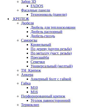
Забор 3D
FADOS
Фасадные панели
Технониколь (панели)
КРЕПЕЖ
Дюбеля
Дюбель для теплоизоляции
Дюбель распорный
Дюбель-гвоздь
Саморезы
Кровельный
По дереву (крупн.резьба)
По металлу (част. резьба)
Пресшайба
Семечки
Универсальный (желтый)
ТН_Крепеж
Анкера
Анкерный болт с гайкой
Гайка
М10
М16
Перфорированный крепеж
Уголок равносторонний
Термоклип