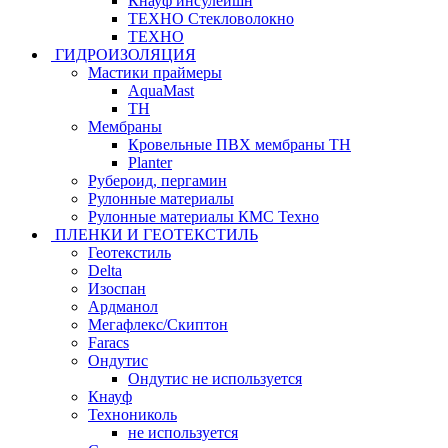
Кнауф инсулейшн
ТЕХНО Стекловолокно
ТЕХНО
ГИДРОИЗОЛЯЦИЯ
Мастики праймеры
AquaMast
ТН
Мембраны
Кровельные ПВХ мембраны ТН
Planter
Рубероид, пергамин
Рулонные материалы
Рулонные материалы КМС Техно
ПЛЕНКИ И ГЕОТЕКСТИЛЬ
Геотекстиль
Delta
Изоспан
Ардманол
Мегафлекс/Скиптон
Faracs
Ондутис
Ондутис не используется
Кнауф
Технониколь
не используется