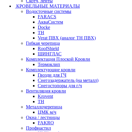
Скотч, ленты
КРОВЕЛЬНЫЕ МАТЕРИАЛЫ
Водосточные системы
FARACS
АкваСистем
Docke
ТН
Verat ПВХ (аналог ТН ПВХ)
Гибкая черепица
RoofShield
ШИНГЛАС
Комплектация Плоской Кровли
Термоклип
Комплектующие кровли
Гвозди для ГЧ
Снегозадержатель (на металл)
Снегостопоры для г/ч
Вентиляция кровли
Krovent
ТН
Металлочерепица
ЦМК м/ч
Окна / лестницы
FAKRO
Профнастил