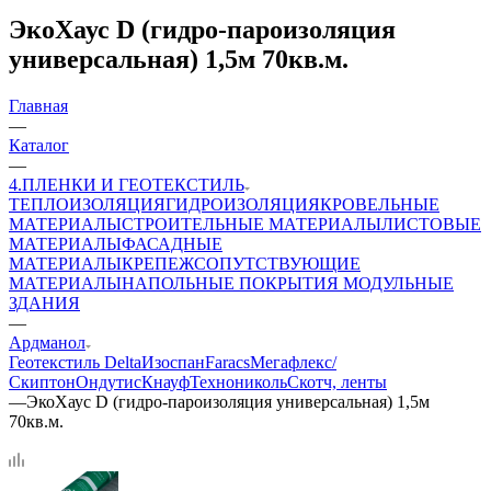
ЭкоХаус D (гидро-пароизоляция
универсальная) 1,5м 70кв.м.
Главная
—
Каталог
—
4.ПЛЕНКИ И ГЕОТЕКСТИЛЬ
ТЕПЛОИЗОЛЯЦИЯ
ГИДРОИЗОЛЯЦИЯ
КРОВЕЛЬНЫЕ
МАТЕРИАЛЫ
СТРОИТЕЛЬНЫЕ МАТЕРИАЛЫ
ЛИСТОВЫЕ
МАТЕРИАЛЫ
ФАСАДНЫЕ
МАТЕРИАЛЫ
КРЕПЕЖ
СОПУТСТВУЮЩИЕ
МАТЕРИАЛЫ
НАПОЛЬНЫЕ ПОКРЫТИЯ
МОДУЛЬНЫЕ
ЗДАНИЯ
—
Ардманол
Геотекстиль
Delta
Изоспан
Faracs
Мегафлекс/
Скиптон
Ондутис
Кнауф
Технониколь
Скотч, ленты
—
ЭкоХаус D (гидро-пароизоляция универсальная) 1,5м
70кв.м.