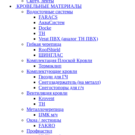
Скотч, ленты
КРОВЕЛЬНЫЕ МАТЕРИАЛЫ
Водосточные системы
FARACS
АкваСистем
Docke
ТН
Verat ПВХ (аналог ТН ПВХ)
Гибкая черепица
RoofShield
ШИНГЛАС
Комплектация Плоской Кровли
Термоклип
Комплектующие кровли
Гвозди для ГЧ
Снегозадержатель (на металл)
Снегостопоры для г/ч
Вентиляция кровли
Krovent
ТН
Металлочерепица
ЦМК м/ч
Окна / лестницы
FAKRO
Профнастил