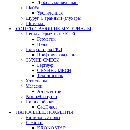
Дюбель кровельный
Шайба
Увеличенная
Шуруп 6-гранный (глухарь)
Шпильки
СОПУТСТВУЮЩИЕ МАТЕРИАЛЫ
Пены / Герметики / Клей
Герметик
Пена
Профили для ГКЛ
Профиля складские
СУХИЕ СМЕСИ
Бергауф
СУХИЕ СМЕСИ
Технониколь
Хозтовары
Магазин
Антисептик
Разное/Сопутка
Поликарбонат
СафПласт
НАПОЛЬНЫЕ ПОКРЫТИЯ
Виниловые полы
Ламинат
KRONOSTAR