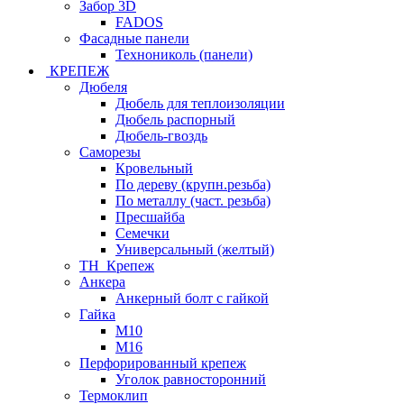
Забор 3D
FADOS
Фасадные панели
Технониколь (панели)
КРЕПЕЖ
Дюбеля
Дюбель для теплоизоляции
Дюбель распорный
Дюбель-гвоздь
Саморезы
Кровельный
По дереву (крупн.резьба)
По металлу (част. резьба)
Пресшайба
Семечки
Универсальный (желтый)
ТН_Крепеж
Анкера
Анкерный болт с гайкой
Гайка
М10
М16
Перфорированный крепеж
Уголок равносторонний
Термоклип