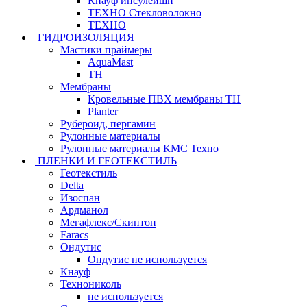
Кнауф инсулейшн
ТЕХНО Стекловолокно
ТЕХНО
ГИДРОИЗОЛЯЦИЯ
Мастики праймеры
AquaMast
ТН
Мембраны
Кровельные ПВХ мембраны ТН
Planter
Рубероид, пергамин
Рулонные материалы
Рулонные материалы КМС Техно
ПЛЕНКИ И ГЕОТЕКСТИЛЬ
Геотекстиль
Delta
Изоспан
Ардманол
Мегафлекс/Скиптон
Faracs
Ондутис
Ондутис не используется
Кнауф
Технониколь
не используется