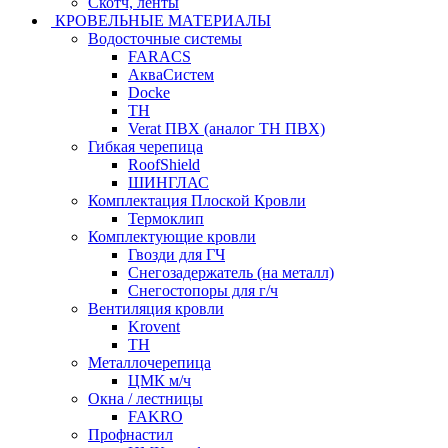
Скотч, ленты
КРОВЕЛЬНЫЕ МАТЕРИАЛЫ
Водосточные системы
FARACS
АкваСистем
Docke
ТН
Verat ПВХ (аналог ТН ПВХ)
Гибкая черепица
RoofShield
ШИНГЛАС
Комплектация Плоской Кровли
Термоклип
Комплектующие кровли
Гвозди для ГЧ
Снегозадержатель (на металл)
Снегостопоры для г/ч
Вентиляция кровли
Krovent
ТН
Металлочерепица
ЦМК м/ч
Окна / лестницы
FAKRO
Профнастил