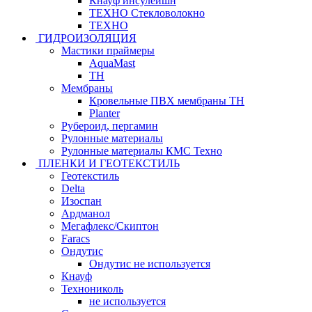
Кнауф инсулейшн
ТЕХНО Стекловолокно
ТЕХНО
ГИДРОИЗОЛЯЦИЯ
Мастики праймеры
AquaMast
ТН
Мембраны
Кровельные ПВХ мембраны ТН
Planter
Рубероид, пергамин
Рулонные материалы
Рулонные материалы КМС Техно
ПЛЕНКИ И ГЕОТЕКСТИЛЬ
Геотекстиль
Delta
Изоспан
Ардманол
Мегафлекс/Скиптон
Faracs
Ондутис
Ондутис не используется
Кнауф
Технониколь
не используется