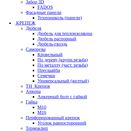
Забор 3D
FADOS
Фасадные панели
Технониколь (панели)
КРЕПЕЖ
Дюбеля
Дюбель для теплоизоляции
Дюбель распорный
Дюбель-гвоздь
Саморезы
Кровельный
По дереву (крупн.резьба)
По металлу (част. резьба)
Пресшайба
Семечки
Универсальный (желтый)
ТН_Крепеж
Анкера
Анкерный болт с гайкой
Гайка
М10
М16
Перфорированный крепеж
Уголок равносторонний
Термоклип