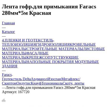
Лента гофр.для примыкания Faracs
280мм*5м Красная
Главная
—
Каталог
—
4.ПЛЕНКИ И ГЕОТЕКСТИЛЬ
ТЕПЛОИЗОЛЯЦИЯ
ГИДРОИЗОЛЯЦИЯ
КРОВЕЛЬНЫЕ
МАТЕРИАЛЫ
СТРОИТЕЛЬНЫЕ МАТЕРИАЛЫ
ЛИСТОВЫЕ
МАТЕРИАЛЫ
ФАСАДНЫЕ
МАТЕРИАЛЫ
КРЕПЕЖ
СОПУТСТВУЮЩИЕ
МАТЕРИАЛЫ
НАПОЛЬНЫЕ ПОКРЫТИЯ
МОДУЛЬНЫЕ
ЗДАНИЯ
—
Faracs
Геотекстиль
Delta
Ардманол
Изоспан
Мегафлекс/
Скиптон
Ондутис
Кнауф
Технониколь
Скотч, ленты
—
Лента гофр.для примыкания Faracs 280мм*5м Красная
Артикул:
167720