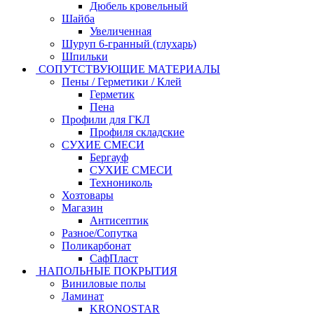
Дюбель кровельный
Шайба
Увеличенная
Шуруп 6-гранный (глухарь)
Шпильки
СОПУТСТВУЮЩИЕ МАТЕРИАЛЫ
Пены / Герметики / Клей
Герметик
Пена
Профили для ГКЛ
Профиля складские
СУХИЕ СМЕСИ
Бергауф
СУХИЕ СМЕСИ
Технониколь
Хозтовары
Магазин
Антисептик
Разное/Сопутка
Поликарбонат
СафПласт
НАПОЛЬНЫЕ ПОКРЫТИЯ
Виниловые полы
Ламинат
KRONOSTAR