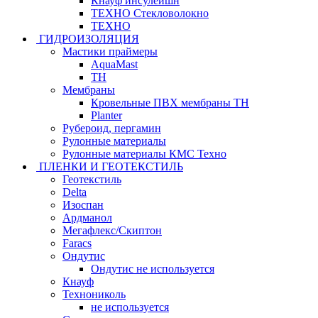
Кнауф инсулейшн
ТЕХНО Стекловолокно
ТЕХНО
ГИДРОИЗОЛЯЦИЯ
Мастики праймеры
AquaMast
ТН
Мембраны
Кровельные ПВХ мембраны ТН
Planter
Рубероид, пергамин
Рулонные материалы
Рулонные материалы КМС Техно
ПЛЕНКИ И ГЕОТЕКСТИЛЬ
Геотекстиль
Delta
Изоспан
Ардманол
Мегафлекс/Скиптон
Faracs
Ондутис
Ондутис не используется
Кнауф
Технониколь
не используется