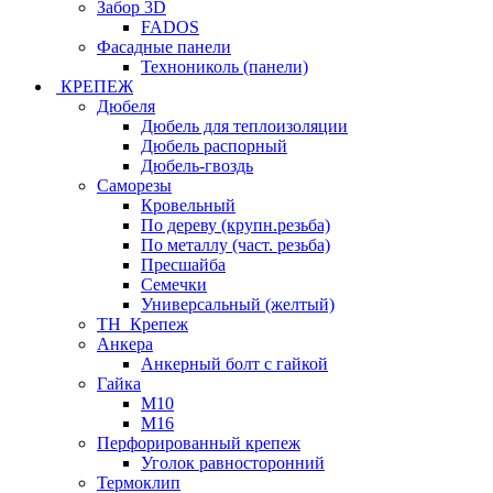
Забор 3D
FADOS
Фасадные панели
Технониколь (панели)
КРЕПЕЖ
Дюбеля
Дюбель для теплоизоляции
Дюбель распорный
Дюбель-гвоздь
Саморезы
Кровельный
По дереву (крупн.резьба)
По металлу (част. резьба)
Пресшайба
Семечки
Универсальный (желтый)
ТН_Крепеж
Анкера
Анкерный болт с гайкой
Гайка
М10
М16
Перфорированный крепеж
Уголок равносторонний
Термоклип