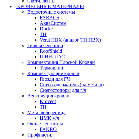
Скотч, ленты
КРОВЕЛЬНЫЕ МАТЕРИАЛЫ
Водосточные системы
FARACS
АкваСистем
Docke
ТН
Verat ПВХ (аналог ТН ПВХ)
Гибкая черепица
RoofShield
ШИНГЛАС
Комплектация Плоской Кровли
Термоклип
Комплектующие кровли
Гвозди для ГЧ
Снегозадержатель (на металл)
Снегостопоры для г/ч
Вентиляция кровли
Krovent
ТН
Металлочерепица
ЦМК м/ч
Окна / лестницы
FAKRO
Профнастил