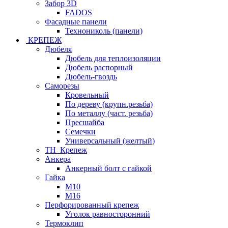
Забор 3D
FADOS
Фасадные панели
Технониколь (панели)
КРЕПЕЖ
Дюбеля
Дюбель для теплоизоляции
Дюбель распорный
Дюбель-гвоздь
Саморезы
Кровельный
По дереву (крупн.резьба)
По металлу (част. резьба)
Пресшайба
Семечки
Универсальный (желтый)
ТН_Крепеж
Анкера
Анкерный болт с гайкой
Гайка
М10
М16
Перфорированный крепеж
Уголок равносторонний
Термоклип