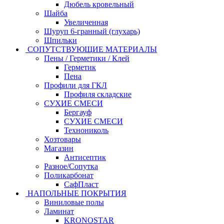
Дюбель кровельный
Шайба
Увеличенная
Шуруп 6-гранный (глухарь)
Шпильки
СОПУТСТВУЮЩИЕ МАТЕРИАЛЫ
Пены / Герметики / Клей
Герметик
Пена
Профили для ГКЛ
Профиля складские
СУХИЕ СМЕСИ
Бергауф
СУХИЕ СМЕСИ
Технониколь
Хозтовары
Магазин
Антисептик
Разное/Сопутка
Поликарбонат
СафПласт
НАПОЛЬНЫЕ ПОКРЫТИЯ
Виниловые полы
Ламинат
KRONOSTAR