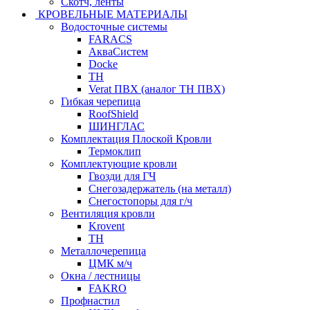
Скотч, ленты
КРОВЕЛЬНЫЕ МАТЕРИАЛЫ
Водосточные системы
FARACS
АкваСистем
Docke
ТН
Verat ПВХ (аналог ТН ПВХ)
Гибкая черепица
RoofShield
ШИНГЛАС
Комплектация Плоской Кровли
Термоклип
Комплектующие кровли
Гвозди для ГЧ
Снегозадержатель (на металл)
Снегостопоры для г/ч
Вентиляция кровли
Krovent
ТН
Металлочерепица
ЦМК м/ч
Окна / лестницы
FAKRO
Профнастил