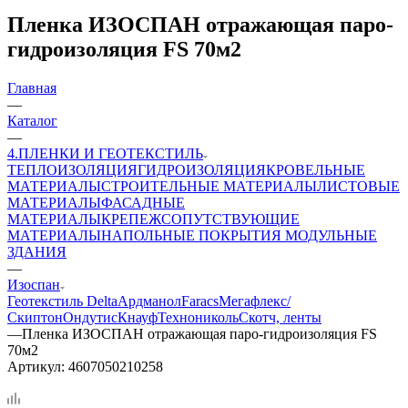
Пленка ИЗОСПАН отражающая паро-
гидроизоляция FS 70м2
Главная
—
Каталог
—
4.ПЛЕНКИ И ГЕОТЕКСТИЛЬ
ТЕПЛОИЗОЛЯЦИЯ
ГИДРОИЗОЛЯЦИЯ
КРОВЕЛЬНЫЕ
МАТЕРИАЛЫ
СТРОИТЕЛЬНЫЕ МАТЕРИАЛЫ
ЛИСТОВЫЕ
МАТЕРИАЛЫ
ФАСАДНЫЕ
МАТЕРИАЛЫ
КРЕПЕЖ
СОПУТСТВУЮЩИЕ
МАТЕРИАЛЫ
НАПОЛЬНЫЕ ПОКРЫТИЯ
МОДУЛЬНЫЕ
ЗДАНИЯ
—
Изоспан
Геотекстиль
Delta
Ардманол
Faracs
Мегафлекс/
Скиптон
Ондутис
Кнауф
Технониколь
Скотч, ленты
—
Пленка ИЗОСПАН отражающая паро-гидроизоляция FS
70м2
Артикул:
4607050210258