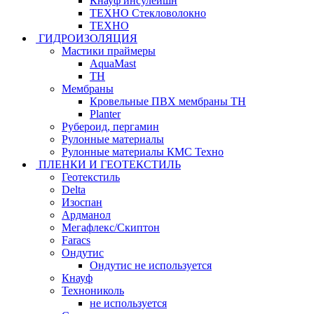
Кнауф инсулейшн
ТЕХНО Стекловолокно
ТЕХНО
ГИДРОИЗОЛЯЦИЯ
Мастики праймеры
AquaMast
ТН
Мембраны
Кровельные ПВХ мембраны ТН
Planter
Рубероид, пергамин
Рулонные материалы
Рулонные материалы КМС Техно
ПЛЕНКИ И ГЕОТЕКСТИЛЬ
Геотекстиль
Delta
Изоспан
Ардманол
Мегафлекс/Скиптон
Faracs
Ондутис
Ондутис не используется
Кнауф
Технониколь
не используется