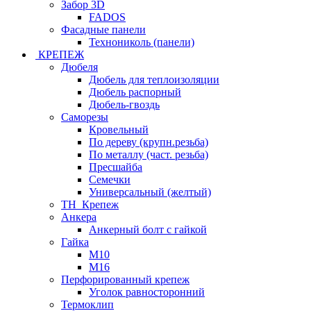
Забор 3D
FADOS
Фасадные панели
Технониколь (панели)
КРЕПЕЖ
Дюбеля
Дюбель для теплоизоляции
Дюбель распорный
Дюбель-гвоздь
Саморезы
Кровельный
По дереву (крупн.резьба)
По металлу (част. резьба)
Пресшайба
Семечки
Универсальный (желтый)
ТН_Крепеж
Анкера
Анкерный болт с гайкой
Гайка
М10
М16
Перфорированный крепеж
Уголок равносторонний
Термоклип