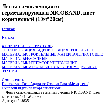
Лента самоклеящаяся
герметизирующая NICOBAND, цвет
коричневый (10м*20см)
Главная
—
Каталог
—
4.ПЛЕНКИ И ГЕОТЕКСТИЛЬ
ТЕПЛОИЗОЛЯЦИЯ
ГИДРОИЗОЛЯЦИЯ
КРОВЕЛЬНЫЕ
МАТЕРИАЛЫ
СТРОИТЕЛЬНЫЕ МАТЕРИАЛЫ
ЛИСТОВЫЕ
МАТЕРИАЛЫ
ФАСАДНЫЕ
МАТЕРИАЛЫ
КРЕПЕЖ
СОПУТСТВУЮЩИЕ
МАТЕРИАЛЫ
НАПОЛЬНЫЕ ПОКРЫТИЯ
МОДУЛЬНЫЕ
ЗДАНИЯ
—
Скотч, ленты
Геотекстиль
Delta
Ардманол
Изоспан
Faracs
Мегафлекс/
Скиптон
Ондутис
Кнауф
Технониколь
—
Лента самоклеящаяся герметизирующая NICOBAND, цвет
коричневый (10м*20см)
Артикул:
343835