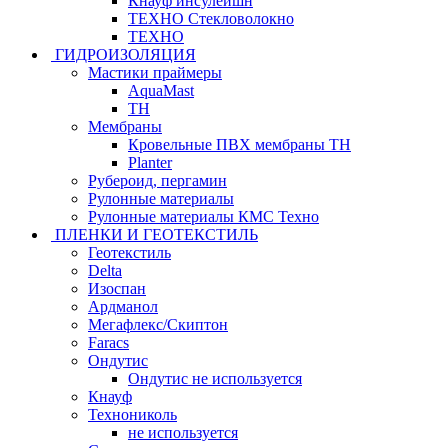
Кнауф инсулейшн
ТЕХНО Стекловолокно
ТЕХНО
ГИДРОИЗОЛЯЦИЯ
Мастики праймеры
AquaMast
ТН
Мембраны
Кровельные ПВХ мембраны ТН
Planter
Рубероид, пергамин
Рулонные материалы
Рулонные материалы КМС Техно
ПЛЕНКИ И ГЕОТЕКСТИЛЬ
Геотекстиль
Delta
Изоспан
Ардманол
Мегафлекс/Скиптон
Faracs
Ондутис
Ондутис не используется
Кнауф
Технониколь
не используется