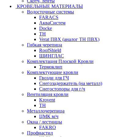
Скотч, ленты
КРОВЕЛЬНЫЕ МАТЕРИАЛЫ
Водосточные системы
FARACS
АкваСистем
Docke
ТН
Verat ПВХ (аналог ТН ПВХ)
Гибкая черепица
RoofShield
ШИНГЛАС
Комплектация Плоской Кровли
Термоклип
Комплектующие кровли
Гвозди для ГЧ
Снегозадержатель (на металл)
Снегостопоры для г/ч
Вентиляция кровли
Krovent
ТН
Металлочерепица
ЦМК м/ч
Окна / лестницы
FAKRO
Профнастил