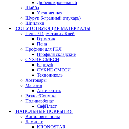
Дюбель кровельный
Шайба
Увеличенная
Шуруп 6-гранный (глухарь)
Шпильки
СОПУТСТВУЮЩИЕ МАТЕРИАЛЫ
Пены / Герметики / Клей
Герметик
Пена
Профили для ГКЛ
Профиля складские
СУХИЕ СМЕСИ
Бергауф
СУХИЕ СМЕСИ
Технониколь
Хозтовары
Магазин
Антисептик
Разное/Сопутка
Поликарбонат
СафПласт
НАПОЛЬНЫЕ ПОКРЫТИЯ
Виниловые полы
Ламинат
KRONOSTAR