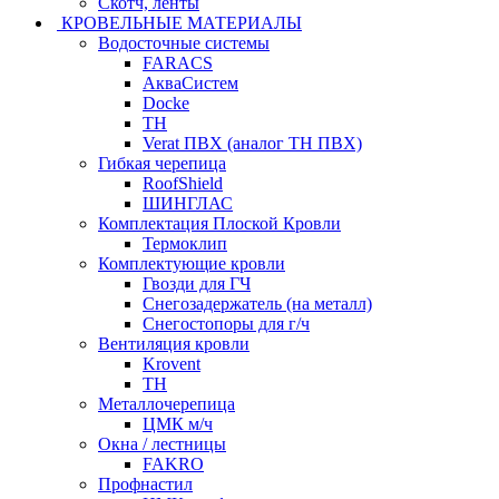
Скотч, ленты
КРОВЕЛЬНЫЕ МАТЕРИАЛЫ
Водосточные системы
FARACS
АкваСистем
Docke
ТН
Verat ПВХ (аналог ТН ПВХ)
Гибкая черепица
RoofShield
ШИНГЛАС
Комплектация Плоской Кровли
Термоклип
Комплектующие кровли
Гвозди для ГЧ
Снегозадержатель (на металл)
Снегостопоры для г/ч
Вентиляция кровли
Krovent
ТН
Металлочерепица
ЦМК м/ч
Окна / лестницы
FAKRO
Профнастил