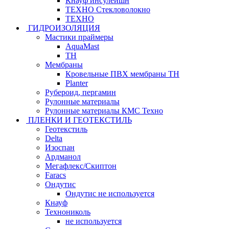
Кнауф инсулейшн
ТЕХНО Стекловолокно
ТЕХНО
ГИДРОИЗОЛЯЦИЯ
Мастики праймеры
AquaMast
ТН
Мембраны
Кровельные ПВХ мембраны ТН
Planter
Рубероид, пергамин
Рулонные материалы
Рулонные материалы КМС Техно
ПЛЕНКИ И ГЕОТЕКСТИЛЬ
Геотекстиль
Delta
Изоспан
Ардманол
Мегафлекс/Скиптон
Faracs
Ондутис
Ондутис не используется
Кнауф
Технониколь
не используется