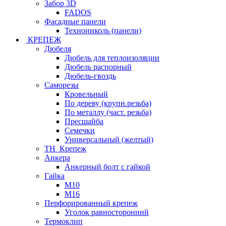
Забор 3D
FADOS
Фасадные панели
Технониколь (панели)
КРЕПЕЖ
Дюбеля
Дюбель для теплоизоляции
Дюбель распорный
Дюбель-гвоздь
Саморезы
Кровельный
По дереву (крупн.резьба)
По металлу (част. резьба)
Пресшайба
Семечки
Универсальный (желтый)
ТН_Крепеж
Анкера
Анкерный болт с гайкой
Гайка
М10
М16
Перфорированный крепеж
Уголок равносторонний
Термоклип