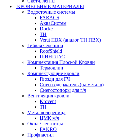
Скотч, ленты
КРОВЕЛЬНЫЕ МАТЕРИАЛЫ
Водосточные системы
FARACS
АкваСистем
Docke
ТН
Verat ПВХ (аналог ТН ПВХ)
Гибкая черепица
RoofShield
ШИНГЛАС
Комплектация Плоской Кровли
Термоклип
Комплектующие кровли
Гвозди для ГЧ
Снегозадержатель (на металл)
Снегостопоры для г/ч
Вентиляция кровли
Krovent
ТН
Металлочерепица
ЦМК м/ч
Окна / лестницы
FAKRO
Профнастил