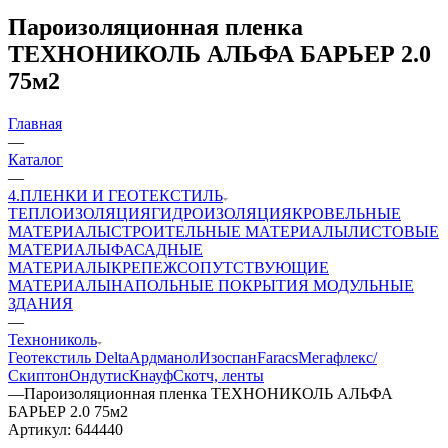
Пароизоляционная пленка
ТЕХНОНИКОЛЬ АЛЬФА БАРЬЕР 2.0
75м2
Главная
—
Каталог
—
4.ПЛЕНКИ И ГЕОТЕКСТИЛЬ
ТЕПЛОИЗОЛЯЦИЯ
ГИДРОИЗОЛЯЦИЯ
КРОВЕЛЬНЫЕ
МАТЕРИАЛЫ
СТРОИТЕЛЬНЫЕ МАТЕРИАЛЫ
ЛИСТОВЫЕ
МАТЕРИАЛЫ
ФАСАДНЫЕ
МАТЕРИАЛЫ
КРЕПЕЖ
СОПУТСТВУЮЩИЕ
МАТЕРИАЛЫ
НАПОЛЬНЫЕ ПОКРЫТИЯ
МОДУЛЬНЫЕ
ЗДАНИЯ
—
Технониколь
Геотекстиль
Delta
Ардманол
Изоспан
Faracs
Мегафлекс/
Скиптон
Ондутис
Кнауф
Скотч, ленты
—
Пароизоляционная пленка ТЕХНОНИКОЛЬ АЛЬФА
БАРЬЕР 2.0 75м2
Артикул:
644440