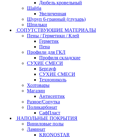
Дюбель кровельный
Шайба
Увеличенная
Шуруп 6-гранный (глухарь)
Шпильки
СОПУТСТВУЮЩИЕ МАТЕРИАЛЫ
Пены / Герметики / Клей
Герметик
Пена
Профили для ГКЛ
Профиля складские
СУХИЕ СМЕСИ
Бергауф
СУХИЕ СМЕСИ
Технониколь
Хозтовары
Магазин
Антисептик
Разное/Сопутка
Поликарбонат
СафПласт
НАПОЛЬНЫЕ ПОКРЫТИЯ
Виниловые полы
Ламинат
KRONOSTAR