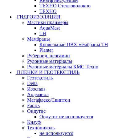
Кнауф инсулейшн
ТЕХНО Стекловолокно
ТЕХНО
ГИДРОИЗОЛЯЦИЯ
Мастики праймеры
AquaMast
ТН
Мембраны
Кровельные ПВХ мембраны ТН
Planter
Рубероид, пергамин
Рулонные материалы
Рулонные материалы КМС Техно
ПЛЕНКИ И ГЕОТЕКСТИЛЬ
Геотекстиль
Delta
Изоспан
Ардманол
Мегафлекс/Скиптон
Faracs
Ондутис
Ондутис не используется
Кнауф
Технониколь
не используется