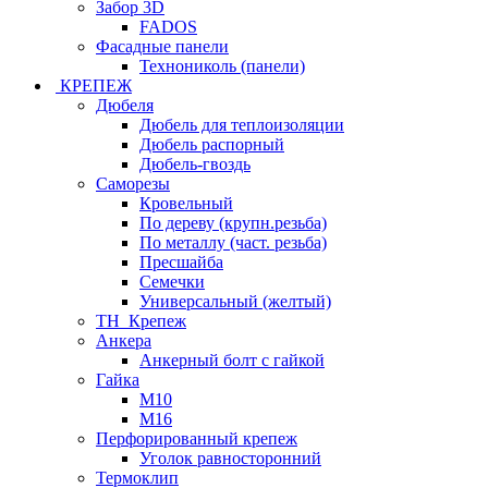
Забор 3D
FADOS
Фасадные панели
Технониколь (панели)
КРЕПЕЖ
Дюбеля
Дюбель для теплоизоляции
Дюбель распорный
Дюбель-гвоздь
Саморезы
Кровельный
По дереву (крупн.резьба)
По металлу (част. резьба)
Пресшайба
Семечки
Универсальный (желтый)
ТН_Крепеж
Анкера
Анкерный болт с гайкой
Гайка
М10
М16
Перфорированный крепеж
Уголок равносторонний
Термоклип