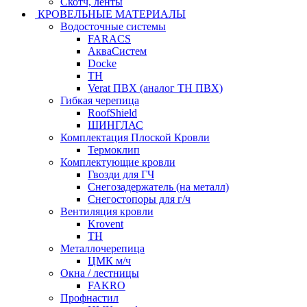
Скотч, ленты
КРОВЕЛЬНЫЕ МАТЕРИАЛЫ
Водосточные системы
FARACS
АкваСистем
Docke
ТН
Verat ПВХ (аналог ТН ПВХ)
Гибкая черепица
RoofShield
ШИНГЛАС
Комплектация Плоской Кровли
Термоклип
Комплектующие кровли
Гвозди для ГЧ
Снегозадержатель (на металл)
Снегостопоры для г/ч
Вентиляция кровли
Krovent
ТН
Металлочерепица
ЦМК м/ч
Окна / лестницы
FAKRO
Профнастил