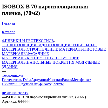
ISOBOX B 70 пароизоляционная
пленка, (70м2)
Главная
—
Каталог
—
4.ПЛЕНКИ И ГЕОТЕКСТИЛЬ
ТЕПЛОИЗОЛЯЦИЯ
ГИДРОИЗОЛЯЦИЯ
КРОВЕЛЬНЫЕ
МАТЕРИАЛЫ
СТРОИТЕЛЬНЫЕ МАТЕРИАЛЫ
ЛИСТОВЫЕ
МАТЕРИАЛЫ
ФАСАДНЫЕ
МАТЕРИАЛЫ
КРЕПЕЖ
СОПУТСТВУЮЩИЕ
МАТЕРИАЛЫ
НАПОЛЬНЫЕ ПОКРЫТИЯ
МОДУЛЬНЫЕ
ЗДАНИЯ
—
Технониколь
Геотекстиль
Delta
Ардманол
Изоспан
Faracs
Мегафлекс/
Скиптон
Ондутис
Кнауф
Скотч, ленты
—
не используется
—
ISOBOX B 70 пароизоляционная пленка, (70м2)
Артикул:
644444