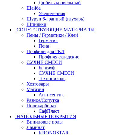
Дюбель кровельный
Шайба
Увеличенная
Шуруп 6-гранный (глухарь)
Шпильки
СОПУТСТВУЮЩИЕ МАТЕРИАЛЫ
Пены / Герметики / Клей
Герметик
Пена
Профили для ГКЛ
Профиля складские
СУХИЕ СМЕСИ
Бергауф
СУХИЕ СМЕСИ
Технониколь
Хозтовары
Магазин
Антисептик
Разное/Сопутка
Поликарбонат
СафПласт
НАПОЛЬНЫЕ ПОКРЫТИЯ
Виниловые полы
Ламинат
KRONOSTAR