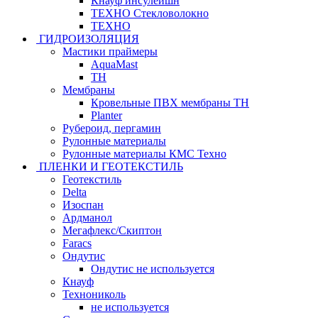
Кнауф инсулейшн
ТЕХНО Стекловолокно
ТЕХНО
ГИДРОИЗОЛЯЦИЯ
Мастики праймеры
AquaMast
ТН
Мембраны
Кровельные ПВХ мембраны ТН
Planter
Рубероид, пергамин
Рулонные материалы
Рулонные материалы КМС Техно
ПЛЕНКИ И ГЕОТЕКСТИЛЬ
Геотекстиль
Delta
Изоспан
Ардманол
Мегафлекс/Скиптон
Faracs
Ондутис
Ондутис не используется
Кнауф
Технониколь
не используется