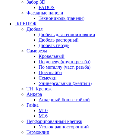
Забор 3D
FADOS
Фасадные панели
Технониколь (панели)
КРЕПЕЖ
Дюбеля
Дюбель для теплоизоляции
Дюбель распорный
Дюбель-гвоздь
Саморезы
Кровельный
По дереву (крупн.резьба)
По металлу (част. резьба)
Пресшайба
Семечки
Универсальный (желтый)
ТН_Крепеж
Анкера
Анкерный болт с гайкой
Гайка
М10
М16
Перфорированный крепеж
Уголок равносторонний
Термоклип