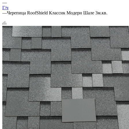
—
Г/ч
—
Черепица RoofShield Классик Модерн Шале 3м.кв.