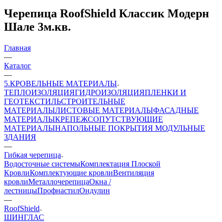
Черепица RoofShield Классик Модерн
Шале 3м.кв.
Главная
—
Каталог
—
5.КРОВЕЛЬНЫЕ МАТЕРИАЛЫ
ТЕПЛОИЗОЛЯЦИЯ
ГИДРОИЗОЛЯЦИЯ
ПЛЕНКИ И
ГЕОТЕКСТИЛЬ
СТРОИТЕЛЬНЫЕ
МАТЕРИАЛЫ
ЛИСТОВЫЕ МАТЕРИАЛЫ
ФАСАДНЫЕ
МАТЕРИАЛЫ
КРЕПЕЖ
СОПУТСТВУЮЩИЕ
МАТЕРИАЛЫ
НАПОЛЬНЫЕ ПОКРЫТИЯ
МОДУЛЬНЫЕ
ЗДАНИЯ
—
Гибкая черепица
Водосточные системы
Комплектация Плоской
Кровли
Комплектующие кровли
Вентиляция
кровли
Металлочерепица
Окна /
лестницы
Профнастил
Ондулин
—
RoofShield
ШИНГЛАС