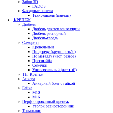
Забор 3D
FADOS
Фасадные панели
Технониколь (панели)
КРЕПЕЖ
Дюбеля
Дюбель для теплоизоляции
Дюбель распорный
Дюбель-гвоздь
Саморезы
Кровельный
По дереву (крупн.резьба)
По металлу (част. резьба)
Пресшайба
Семечки
Универсальный (желтый)
ТН_Крепеж
Анкера
Анкерный болт с гайкой
Гайка
М10
М16
Перфорированный крепеж
Уголок равносторонний
Термоклип