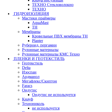
Кнауф инсулейшн
ТЕХНО Стекловолокно
ТЕХНО
ГИДРОИЗОЛЯЦИЯ
Мастики праймеры
AquaMast
ТН
Мембраны
Кровельные ПВХ мембраны ТН
Planter
Рубероид, пергамин
Рулонные материалы
Рулонные материалы КМС Техно
ПЛЕНКИ И ГЕОТЕКСТИЛЬ
Геотекстиль
Delta
Изоспан
Ардманол
Мегафлекс/Скиптон
Faracs
Ондутис
Ондутис не используется
Кнауф
Технониколь
не используется