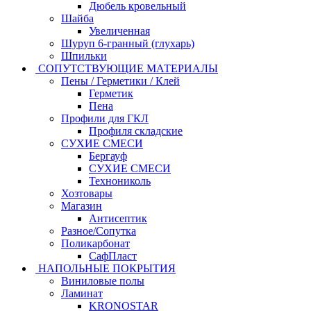
Дюбель кровельный
Шайба
Увеличенная
Шуруп 6-гранный (глухарь)
Шпильки
СОПУТСТВУЮЩИЕ МАТЕРИАЛЫ
Пены / Герметики / Клей
Герметик
Пена
Профили для ГКЛ
Профиля складские
СУХИЕ СМЕСИ
Бергауф
СУХИЕ СМЕСИ
Технониколь
Хозтовары
Магазин
Антисептик
Разное/Сопутка
Поликарбонат
СафПласт
НАПОЛЬНЫЕ ПОКРЫТИЯ
Виниловые полы
Ламинат
KRONOSTAR