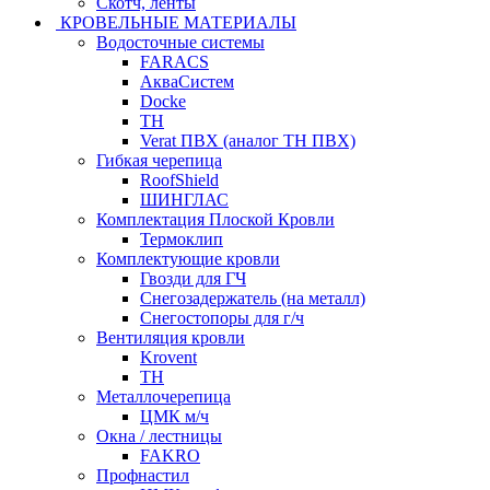
Скотч, ленты
КРОВЕЛЬНЫЕ МАТЕРИАЛЫ
Водосточные системы
FARACS
АкваСистем
Docke
ТН
Verat ПВХ (аналог ТН ПВХ)
Гибкая черепица
RoofShield
ШИНГЛАС
Комплектация Плоской Кровли
Термоклип
Комплектующие кровли
Гвозди для ГЧ
Снегозадержатель (на металл)
Снегостопоры для г/ч
Вентиляция кровли
Krovent
ТН
Металлочерепица
ЦМК м/ч
Окна / лестницы
FAKRO
Профнастил