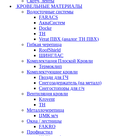
Скотч, ленты
КРОВЕЛЬНЫЕ МАТЕРИАЛЫ
Водосточные системы
FARACS
АкваСистем
Docke
ТН
Verat ПВХ (аналог ТН ПВХ)
Гибкая черепица
RoofShield
ШИНГЛАС
Комплектация Плоской Кровли
Термоклип
Комплектующие кровли
Гвозди для ГЧ
Снегозадержатель (на металл)
Снегостопоры для г/ч
Вентиляция кровли
Krovent
ТН
Металлочерепица
ЦМК м/ч
Окна / лестницы
FAKRO
Профнастил