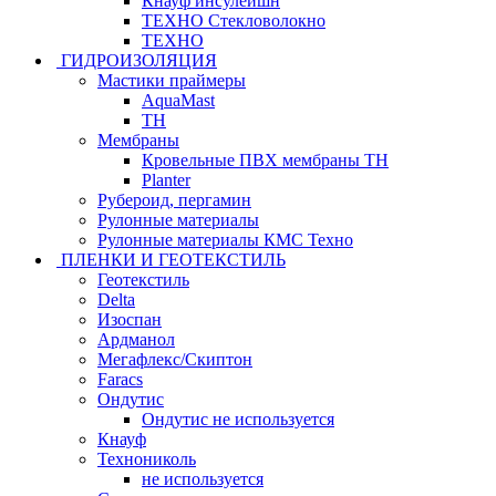
Кнауф инсулейшн
ТЕХНО Стекловолокно
ТЕХНО
ГИДРОИЗОЛЯЦИЯ
Мастики праймеры
AquaMast
ТН
Мембраны
Кровельные ПВХ мембраны ТН
Planter
Рубероид, пергамин
Рулонные материалы
Рулонные материалы КМС Техно
ПЛЕНКИ И ГЕОТЕКСТИЛЬ
Геотекстиль
Delta
Изоспан
Ардманол
Мегафлекс/Скиптон
Faracs
Ондутис
Ондутис не используется
Кнауф
Технониколь
не используется