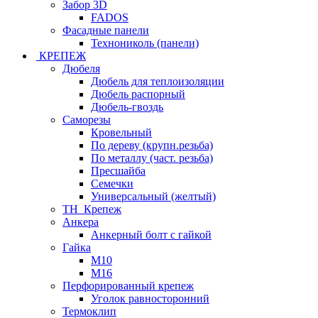
Забор 3D
FADOS
Фасадные панели
Технониколь (панели)
КРЕПЕЖ
Дюбеля
Дюбель для теплоизоляции
Дюбель распорный
Дюбель-гвоздь
Саморезы
Кровельный
По дереву (крупн.резьба)
По металлу (част. резьба)
Пресшайба
Семечки
Универсальный (желтый)
ТН_Крепеж
Анкера
Анкерный болт с гайкой
Гайка
М10
М16
Перфорированный крепеж
Уголок равносторонний
Термоклип