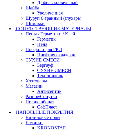
Дюбель кровельный
Шайба
Увеличенная
Шуруп 6-гранный (глухарь)
Шпильки
СОПУТСТВУЮЩИЕ МАТЕРИАЛЫ
Пены / Герметики / Клей
Герметик
Пена
Профили для ГКЛ
Профиля складские
СУХИЕ СМЕСИ
Бергауф
СУХИЕ СМЕСИ
Технониколь
Хозтовары
Магазин
Антисептик
Разное/Сопутка
Поликарбонат
СафПласт
НАПОЛЬНЫЕ ПОКРЫТИЯ
Виниловые полы
Ламинат
KRONOSTAR