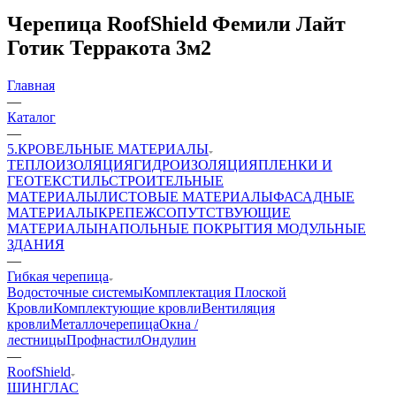
Черепица RoofShield Фемили Лайт
Готик Терракота 3м2
Главная
—
Каталог
—
5.КРОВЕЛЬНЫЕ МАТЕРИАЛЫ
ТЕПЛОИЗОЛЯЦИЯ
ГИДРОИЗОЛЯЦИЯ
ПЛЕНКИ И
ГЕОТЕКСТИЛЬ
СТРОИТЕЛЬНЫЕ
МАТЕРИАЛЫ
ЛИСТОВЫЕ МАТЕРИАЛЫ
ФАСАДНЫЕ
МАТЕРИАЛЫ
КРЕПЕЖ
СОПУТСТВУЮЩИЕ
МАТЕРИАЛЫ
НАПОЛЬНЫЕ ПОКРЫТИЯ
МОДУЛЬНЫЕ
ЗДАНИЯ
—
Гибкая черепица
Водосточные системы
Комплектация Плоской
Кровли
Комплектующие кровли
Вентиляция
кровли
Металлочерепица
Окна /
лестницы
Профнастил
Ондулин
—
RoofShield
ШИНГЛАС