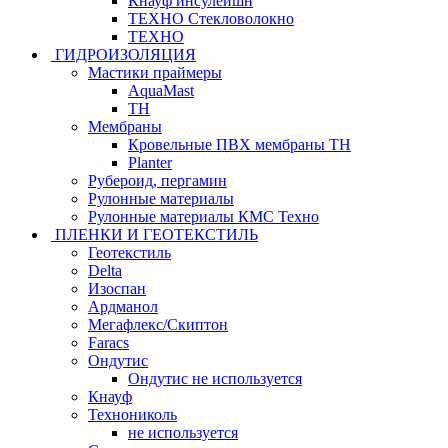
Кнауф инсулейшн
ТЕХНО Стекловолокно
ТЕХНО
ГИДРОИЗОЛЯЦИЯ
Мастики праймеры
AquaMast
ТН
Мембраны
Кровельные ПВХ мембраны ТН
Planter
Рубероид, пергамин
Рулонные материалы
Рулонные материалы КМС Техно
ПЛЕНКИ И ГЕОТЕКСТИЛЬ
Геотекстиль
Delta
Изоспан
Ардманол
Мегафлекс/Скиптон
Faracs
Ондутис
Ондутис не используется
Кнауф
Технониколь
не используется