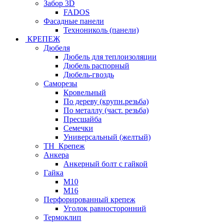
Забор 3D
FADOS
Фасадные панели
Технониколь (панели)
КРЕПЕЖ
Дюбеля
Дюбель для теплоизоляции
Дюбель распорный
Дюбель-гвоздь
Саморезы
Кровельный
По дереву (крупн.резьба)
По металлу (част. резьба)
Пресшайба
Семечки
Универсальный (желтый)
ТН_Крепеж
Анкера
Анкерный болт с гайкой
Гайка
М10
М16
Перфорированный крепеж
Уголок равносторонний
Термоклип