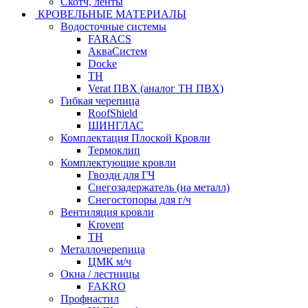
Скотч, ленты
КРОВЕЛЬНЫЕ МАТЕРИАЛЫ
Водосточные системы
FARACS
АкваСистем
Docke
ТН
Verat ПВХ (аналог ТН ПВХ)
Гибкая черепица
RoofShield
ШИНГЛАС
Комплектация Плоской Кровли
Термоклип
Комплектующие кровли
Гвозди для ГЧ
Снегозадержатель (на металл)
Снегостопоры для г/ч
Вентиляция кровли
Krovent
ТН
Металлочерепица
ЦМК м/ч
Окна / лестницы
FAKRO
Профнастил