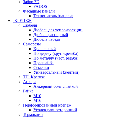
Забор 3D
FADOS
Фасадные панели
Технониколь (панели)
КРЕПЕЖ
Дюбеля
Дюбель для теплоизоляции
Дюбель распорный
Дюбель-гвоздь
Саморезы
Кровельный
По дереву (крупн.резьба)
По металлу (част. резьба)
Пресшайба
Семечки
Универсальный (желтый)
ТН_Крепеж
Анкера
Анкерный болт с гайкой
Гайка
М10
М16
Перфорированный крепеж
Уголок равносторонний
Термоклип