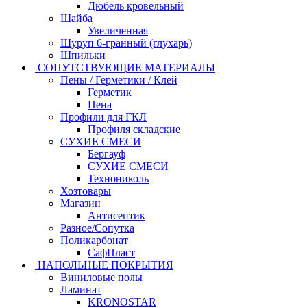
Дюбель кровельный
Шайба
Увеличенная
Шуруп 6-гранный (глухарь)
Шпильки
СОПУТСТВУЮЩИЕ МАТЕРИАЛЫ
Пены / Герметики / Клей
Герметик
Пена
Профили для ГКЛ
Профиля складские
СУХИЕ СМЕСИ
Бергауф
СУХИЕ СМЕСИ
Технониколь
Хозтовары
Магазин
Антисептик
Разное/Сопутка
Поликарбонат
СафПласт
НАПОЛЬНЫЕ ПОКРЫТИЯ
Виниловые полы
Ламинат
KRONOSTAR