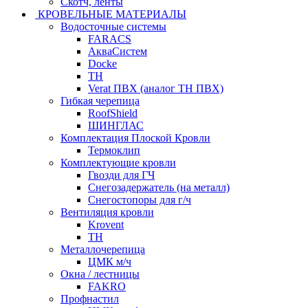
Скотч, ленты
КРОВЕЛЬНЫЕ МАТЕРИАЛЫ
Водосточные системы
FARACS
АкваСистем
Docke
ТН
Verat ПВХ (аналог ТН ПВХ)
Гибкая черепица
RoofShield
ШИНГЛАС
Комплектация Плоской Кровли
Термоклип
Комплектующие кровли
Гвозди для ГЧ
Снегозадержатель (на металл)
Снегостопоры для г/ч
Вентиляция кровли
Krovent
ТН
Металлочерепица
ЦМК м/ч
Окна / лестницы
FAKRO
Профнастил