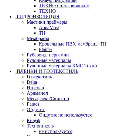
Кнауф инсулейшн
ТЕХНО Стекловолокно
ТЕХНО
ГИДРОИЗОЛЯЦИЯ
Мастики праймеры
AquaMast
ТН
Мембраны
Кровельные ПВХ мембраны ТН
Planter
Рубероид, пергамин
Рулонные материалы
Рулонные материалы КМС Техно
ПЛЕНКИ И ГЕОТЕКСТИЛЬ
Геотекстиль
Delta
Изоспан
Ардманол
Мегафлекс/Скиптон
Faracs
Ондутис
Ондутис не используется
Кнауф
Технониколь
не используется