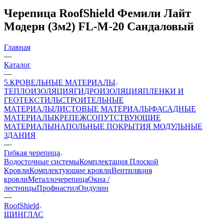
Черепица RoofShield Фемили Лайт
Модерн (3м2) FL-M-20 Сандаловый
Главная
—
Каталог
—
5.КРОВЕЛЬНЫЕ МАТЕРИАЛЫ
ТЕПЛОИЗОЛЯЦИЯ
ГИДРОИЗОЛЯЦИЯ
ПЛЕНКИ И
ГЕОТЕКСТИЛЬ
СТРОИТЕЛЬНЫЕ
МАТЕРИАЛЫ
ЛИСТОВЫЕ МАТЕРИАЛЫ
ФАСАДНЫЕ
МАТЕРИАЛЫ
КРЕПЕЖ
СОПУТСТВУЮЩИЕ
МАТЕРИАЛЫ
НАПОЛЬНЫЕ ПОКРЫТИЯ
МОДУЛЬНЫЕ
ЗДАНИЯ
—
Гибкая черепица
Водосточные системы
Комплектация Плоской
Кровли
Комплектующие кровли
Вентиляция
кровли
Металлочерепица
Окна /
лестницы
Профнастил
Ондулин
—
RoofShield
ШИНГЛАС