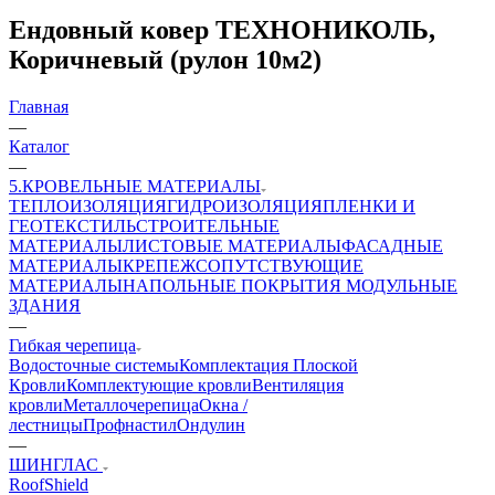
Ендовный ковер ТЕХНОНИКОЛЬ,
Коричневый (рулон 10м2)
Главная
—
Каталог
—
5.КРОВЕЛЬНЫЕ МАТЕРИАЛЫ
ТЕПЛОИЗОЛЯЦИЯ
ГИДРОИЗОЛЯЦИЯ
ПЛЕНКИ И
ГЕОТЕКСТИЛЬ
СТРОИТЕЛЬНЫЕ
МАТЕРИАЛЫ
ЛИСТОВЫЕ МАТЕРИАЛЫ
ФАСАДНЫЕ
МАТЕРИАЛЫ
КРЕПЕЖ
СОПУТСТВУЮЩИЕ
МАТЕРИАЛЫ
НАПОЛЬНЫЕ ПОКРЫТИЯ
МОДУЛЬНЫЕ
ЗДАНИЯ
—
Гибкая черепица
Водосточные системы
Комплектация Плоской
Кровли
Комплектующие кровли
Вентиляция
кровли
Металлочерепица
Окна /
лестницы
Профнастил
Ондулин
—
ШИНГЛАС
RoofShield