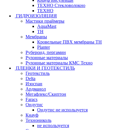
Кнауф инсулейшн
ТЕХНО Стекловолокно
ТЕХНО
ГИДРОИЗОЛЯЦИЯ
Мастики праймеры
AquaMast
ТН
Мембраны
Кровельные ПВХ мембраны ТН
Planter
Рубероид, пергамин
Рулонные материалы
Рулонные материалы КМС Техно
ПЛЕНКИ И ГЕОТЕКСТИЛЬ
Геотекстиль
Delta
Изоспан
Ардманол
Мегафлекс/Скиптон
Faracs
Ондутис
Ондутис не используется
Кнауф
Технониколь
не используется