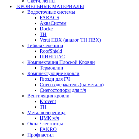
Скотч, ленты
КРОВЕЛЬНЫЕ МАТЕРИАЛЫ
Водосточные системы
FARACS
АкваСистем
Docke
ТН
Verat ПВХ (аналог ТН ПВХ)
Гибкая черепица
RoofShield
ШИНГЛАС
Комплектация Плоской Кровли
Термоклип
Комплектующие кровли
Гвозди для ГЧ
Снегозадержатель (на металл)
Снегостопоры для г/ч
Вентиляция кровли
Krovent
ТН
Металлочерепица
ЦМК м/ч
Окна / лестницы
FAKRO
Профнастил