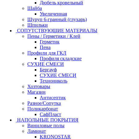
Дюбель кровельный
Шайба
Увеличенная
Шуруп 6-гранный (глухарь)
Шпильки
СОПУТСТВУЮЩИЕ МАТЕРИАЛЫ
Пены / Герметики / Клей
Герметик
Пена
Профили для ГКЛ
Профиля складские
СУХИЕ СМЕСИ
Бергауф
СУХИЕ СМЕСИ
Технониколь
Хозтовары
Магазин
Антисептик
Разное/Сопутка
Поликарбонат
СафПласт
НАПОЛЬНЫЕ ПОКРЫТИЯ
Виниловые полы
Ламинат
KRONOSTAR