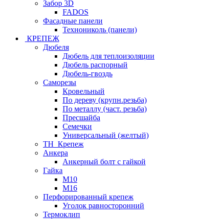
Забор 3D
FADOS
Фасадные панели
Технониколь (панели)
КРЕПЕЖ
Дюбеля
Дюбель для теплоизоляции
Дюбель распорный
Дюбель-гвоздь
Саморезы
Кровельный
По дереву (крупн.резьба)
По металлу (част. резьба)
Пресшайба
Семечки
Универсальный (желтый)
ТН_Крепеж
Анкера
Анкерный болт с гайкой
Гайка
М10
М16
Перфорированный крепеж
Уголок равносторонний
Термоклип